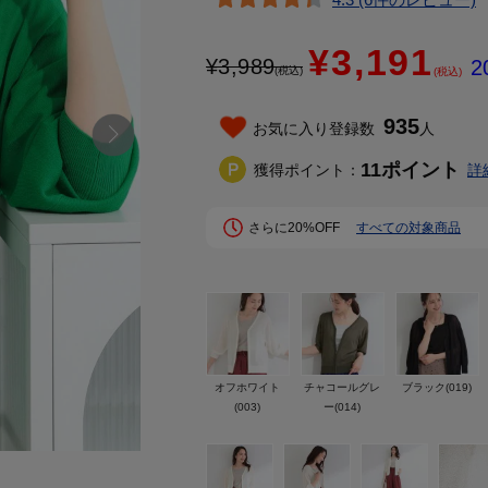
¥3,191
¥
3,989
2
(税込)
(税込)
935
お気に入り登録数
人
11
ポイント
獲得ポイント：
詳
さらに20%OFF
すべての対象商品
オフホワイト
チャコールグレ
ブラック(019)
(003)
ー(014)