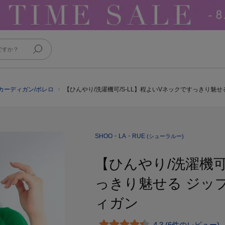
のカーディガン/ボレロ
【ひんやり/洗濯機可/S-LL】程よいVネックですっきり魅せ
SHOO・LA・RUE
(シューラルー)
【ひんやり/洗濯機可
っきり魅せる ジッ
ィガン
4.3 (6件のレビュー)