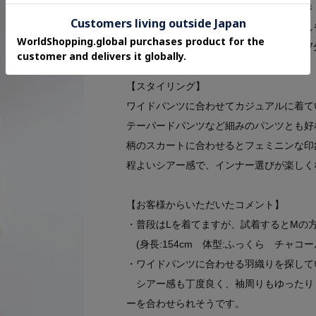
程よいⅤネックで胸元から顔回りもすっき
さらっと羽織れるライトな着心地で着脱し
お袖は短すぎず長すぎない程よいお袖丈(7
【スタイリング】
ワイドパンツに合わせてカジュアルに着て
テーパードパンツなど細みのパンツとも好
柄のスカートに合わせるとフェミニンな印
程よいシアー感で、インナー選びが楽しく
【お客様からいただいたコメント】
・普段はLを着てますが、試着するとMの
(身長:154cm 体型:ふっくら チャコー
・ワイドパンツに合わせる羽織りを探して
シアー感も丁度良く、袖周りもゆったり
ーを合わせられそうです。