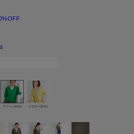
0%OFF
細
グリーン(022)
イエロー(031)