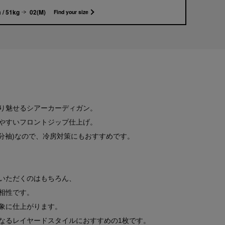
 / 51kg
02(M)
Find your size
り魅せるシアーカーディガン。
やすいフロントジップ仕上げ。
分袖)なので、冷房対策にもおすすめです。
いただくのはもちろん、
相性です。
象に仕上がります。
なるレイヤードスタイルにおすすめの1枚です。