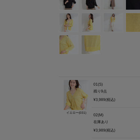
01(S)
残り
9
点
¥3,989(税込)
イエロー(031)
02(M)
在庫あり
¥3,989(税込)