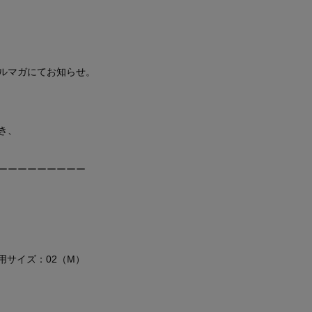
ルマガにてお知らせ。
き、
ーーーーーーーーー
 着用サイズ：02（M）