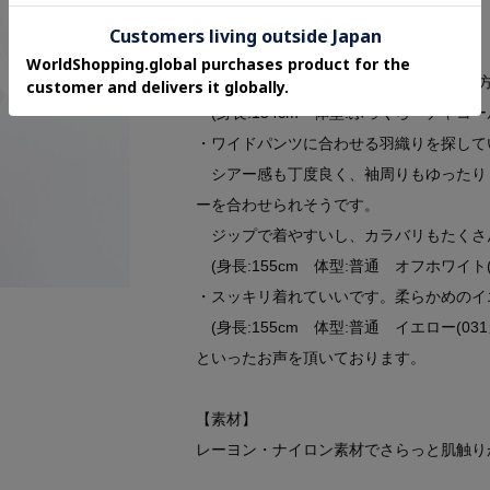
【お客様からいただいたコメント】
・普段はLを着てますが、試着するとMの
(身長:154cm 体型:ふっくら チャコー
・ワイドパンツに合わせる羽織りを探して
シアー感も丁度良く、袖周りもゆったり
ーを合わせられそうです。
ジップで着やすいし、カラバリもたくさ
(身長:155cm 体型:普通 オフホワイト(
・スッキリ着れていいです。柔らかめのイ
(身長:155cm 体型:普通 イエロー(03
といったお声を頂いております。
【素材】
レーヨン・ナイロン素材でさらっと肌触り