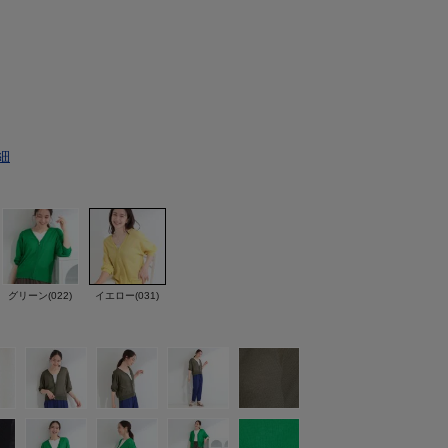
細
グリーン(022)
イエロー(031)