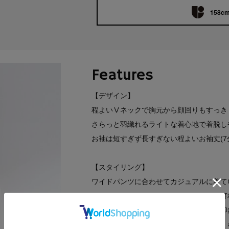
158cm
Features
【デザイン】
程よいⅤネックで胸元から顔回りもすっき
さらっと羽織れるライトな着心地で着脱し
お袖は短すぎず長すぎない程よいお袖丈(7
【スタイリング】
ワイドパンツに合わせてカジュアルに着て
テーパードパンツなど細みのパンツとも好
柄のスカートに合わせるとフェミニンな印
程よいシアー感で、インナー選びが楽しく