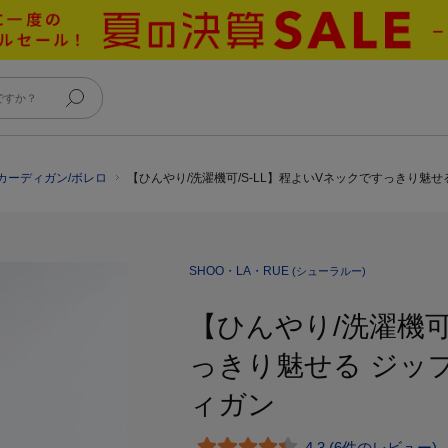
のカーディガン/ボレロ
【ひんやり/洗濯機可/S-LL】程よいVネックですっきり魅せ
SHOO・LA・RUE
(シューラルー)
【ひんやり/洗濯機可
っきり魅せる ジッ
ィガン
4.3 (6件のレビュー)