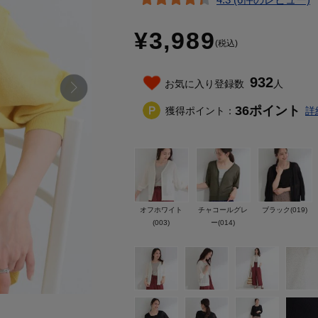
¥3,989
(税込)
932
お気に入り登録数
人
36
ポイント
獲得ポイント：
詳
オフホワイト
チャコールグレ
ブラック(019)
(003)
ー(014)