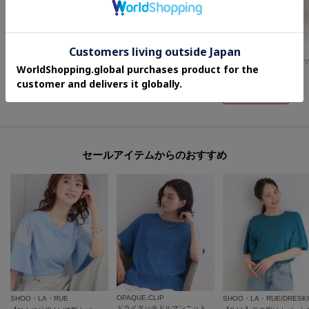
grove
SHOO・LA・RUE
SHOO・LA・RUE
【シリーズ累計36万枚！名品ニット】やわらかドライタッチ ドルマンニット
【高レビュー/S-LL/洗濯機可/セットアップ可】着丈選べる 軽凛(かろりん) ひんやりフラップイージーパンツ
¥
3,979
¥
3,989
¥
2,592
さらに20%OFF
35
%OFF
さらに5%OFF
さらに10%OFF
セールアイテムからのおすすめ
OPAQUE.CLIP
SHOO・LA・RUE
SHOO・LA・RUE/DRESK
ドライタッチドルマンニット【洗濯機OK】