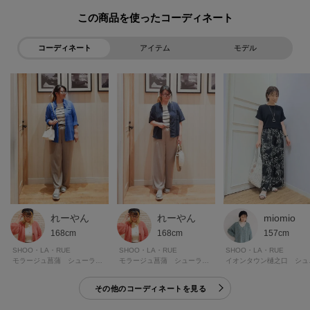
【お客様からいただいたコメント】
この商品を使った
・個人的にかなりヒットで、名品だと思います。
仕事の際に着るトップスとして購入しました。
コーディネート
アイテム
モデル
まず冷触感がとても気持ち良い。涼しく感じるため、今の季節にぴったり
です。
生地は程よい厚みがあります。なので着た時に身体のラインを拾いませ
ん。
かと言って、ダボっとしているわけでは無いため、綺麗めに着れます。
二の腕が隠れるのも推しポイント。
裾のリブのお陰で腰回りのシルエットもスッキリしています。
グレーのボーダーを購入したのですが、この色味も絶妙で、上品なグレー
が可愛いです。
値段を考えると高見えしていると思います。
miomio
れーやん
れーやん
(身長:160㎝ 体型:普通 ライトグレーのMサイズ購入)
157cm
168cm
168cm
とのお声を頂戴しております。
SHOO・LA・RUE
SHOO・LA・RUE
SHOO・LA・RUE
イオン
モラージュ菖蒲 シューラルー
モラージュ菖蒲 シューラルー
【素材】
その他のコーディネートを見る
さらっとしたレーヨン混の素材を使用。