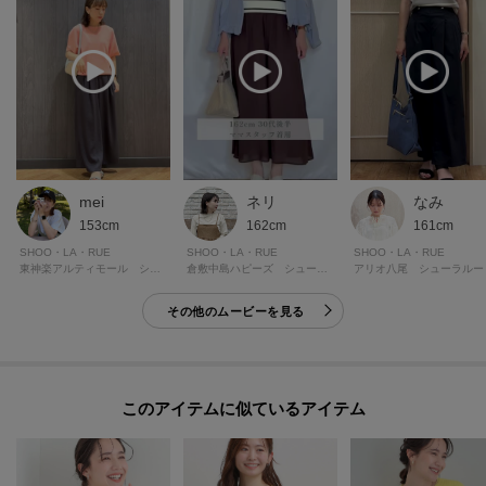
クリックして簡単に追加できます！
[おすすめPOINT]
お得な情報をGETできます！！
POINT.1
再入荷通知や、値下げ情報・在庫状況をメルマガにてお知らせ。
mei
ネリ
なみ
POINT.2
153cm
162cm
161cm
マイページでお気に入り一覧をチェックでき、
SHOO・LA・RUE
SHOO・LA・RUE
SHOO・LA・RUE
自分だけのお買い物リストがつくれる！
東神楽アルティモール シューラルー
倉敷中島ハピーズ シューラルー
アリオ八尾 シューラルー
ーーーーーーーーーーーーーーーーーーーーーーーーーーーー
その他のムービーを見る
モデル情報：身長163cm B81 W59 H88 着用サイズ：02（M）
このアイテムに似ているアイテム