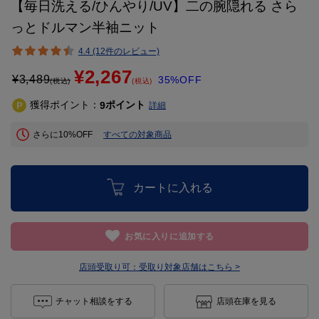
【毎日洗える/ひんやり/UV】二の腕隠れる さら
っとドルマン半袖ニット
4.4 (12件のレビュー)
¥2,267
¥
3,489
35%OFF
(税込)
(税込)
獲得ポイント：
ポイント
9
詳細
さらに10%OFF
すべての対象商品
カートに入れる
お気に入りに追加する
店頭受取り可：
受取り対象店舗はこちら >
チャット相談をする
店頭在庫を見る