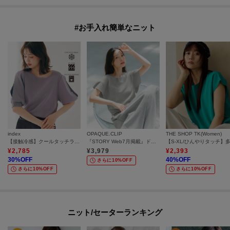
#お手入れ簡単なニット
index
OPAQUE.CLIP
THE SHOP TK(Women)
【接触冷感】クールタッチラップスリーブニット《UVケア／洗濯機OK／XS～3L／9col》
『STORY Web7月掲載』ドライタッチラメニット《UV／洗える／6col》
¥
2,785
¥
3,979
¥
2,393
30
%OFF
40
%OFF
さらに10%OFF
さらに10%OFF
さらに10%OFF
ニット/セーターランキング