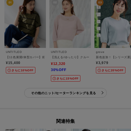
UNTITLED
UNTITLED
grove
【11色展開/体型カバー】前後2WAYフレンチスリーブニット
【洗える/ゆったり】クルーネックドライニット
新色追加！【シリーズ累
¥15,400
¥3,979
¥12,320
30%OFF
さらに10%OFF
さらに20%OFF
さらに15%OFF
その他のニット/セーターランキングを見る
関連特集