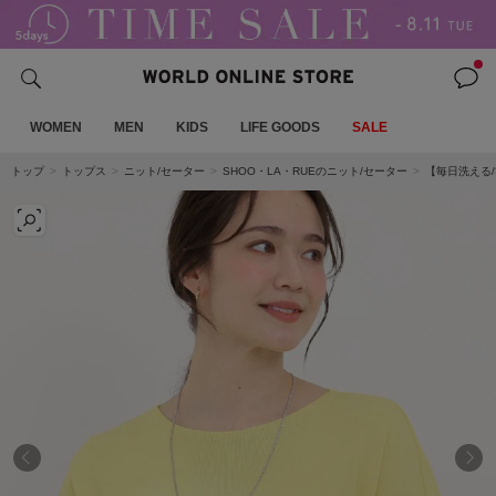
WOMEN
MEN
KIDS
LIFE GOODS
SALE
トップ
トップス
ニット/セーター
SHOO・LA・RUEのニット/セーター
【毎日洗える