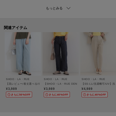
【デザイン】
ゆったりとしたドルマンシルエットを、さらりと心地よい質感で仕上げた大
人のニット。
お袖からウエストにかけての緩やかなラインが、
関連アイテム
気になるボディラインを自然にカバーします。
裾は程よい伸縮性のあるリブ仕様で、腰周りでピタッと止まり、
ラクなのに、すっきり見える計算されたシルエットが魅力です。
自宅で手軽に洗えるイージーケア素材なので、気兼ねなくデイリーに活躍し
ます。
【スタイリング】
シンプルだからこそ、合わせるアイテム次第でカジュアルにもきれいめにも
SHOO・LA・RUE
SHOO・LA・RUE
SHOO・LA・RUE
表情を変える1枚。
【高レビュー/着丈選べる/S-LL】ウエストゴムで楽に穿ける ライトオンスデニムイー
【SHOO・LA・RUE DENIM/SS-LL】程よい厚みの 
【SS-LL/洗濯機可/UV
絶妙な丈感は、ボリュームのあるロングスカートとも相性抜群で、
¥3,989
¥3,989
¥4,989
女性らしいバランスを保ちます。
さらに50%OFF
さらに40%OFF
さらに40%OFF
もたつかない厚みなので、ジャケットのインナーとしても優秀。
オフィスから休日まで、シーンを選ばず頼れるトップスです。