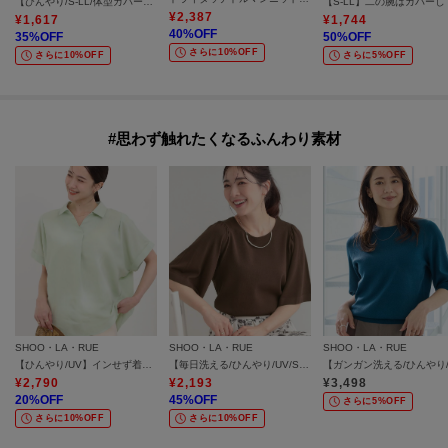
【ひんやり/S-LL/体型カバー】フレアスリーブで二の腕を自然に隠せる 浅VネックTシャツ
¥
2,387
¥
1,617
¥
1,744
40
%OFF
35
%OFF
50
%OFF
さらに10%OFF
さらに10%OFF
さらに5%OFF
#思わず触れたくなるふんわり素材
SHOO・LA・RUE
SHOO・LA・RUE
SHOO・LA・RUE
【ひんやり/UV】インせず着られる フレンチリネンスキッパーシャツ
【毎日洗える/ひんやり/UV/S-LL】二の腕かくせる フレアスリーブひらり5分袖ニット
¥
2,790
¥
2,193
¥
3,498
20
%OFF
45
%OFF
さらに5%OFF
さらに10%OFF
さらに10%OFF