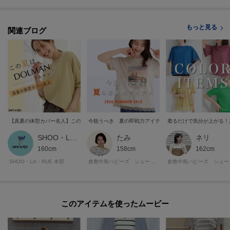
【嬉しい機能付き】
・マシンウォッシャブル
もっと見る
関連ブログ
・接触冷感
・UVカット
・毛玉になりにくい
※この製品は、太陽光線中の紫外線（UV）を通しにくくします。この効果は
永久的ではありません。
【真夏の体型カバー名人】この夏は、ドルマン！
今狙うべき 夏の即戦力アイテム
着るだけで気分が上がる！
※照明の関係により、実際よりも色味が違って見える場合があります。ま
た、パソコン・スマートフォンなどの環境により、若干製品と画像のカラー
SHOO・LA・RUE STYLE
たみ
ネリ
が異なる場合もございます。
160cm
158cm
162cm
SHOO・LA・RUE 本部
倉敷中島ハピーズ シューラルー
倉敷中
ーーーーーーーーーーーーーーーーーーーーーーーーーーーー
■気になるアイテムは『お気に入り登録』がおすすめです！■
このアイテムを使ったムービー
[お気に入り登録とは？]
オンラインサイトの各アイテムにある「ハートマーク」を