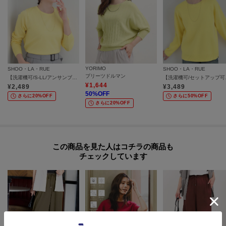
YORIMO
SHOO・LA・RUE
SHOO・LA・RUE
プリーツドルマン
【洗濯機可/S-LL/アンサンブル可】結局、シンプル クルーネックニット
【洗濯機可/セ
¥
1,644
¥
2,489
¥
3,489
50
%OFF
さらに20%OFF
さらに50%OFF
さらに20%OFF
この商品を見た人はコチラの商品も
チェックしています