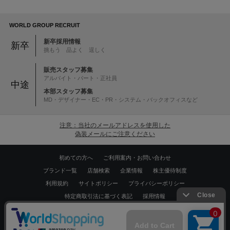
WORLD GROUP RECRUIT
新卒採用情報
新卒
挑もう 品よく 逞しく
販売スタッフ募集
アルバイト・パート・正社員
中途
本部スタッフ募集
MD・デザイナー・EC・PR・システム・バックオフィスなど
注意：当社のメールアドレスを使用した
偽装メールにご注意ください
初めての方へ
ご利用案内・お問い合わせ
ブランド一覧
店舗検索
企業情報
株主優待制度
利用規約
サイトポリシー
プライバシーポリシー
特定商取引法に基づく表記
採用情報
Copyrights © WORLD CO.,LTD. All rights reserved.