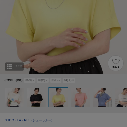
3
/
50
5431
イエロー(031)
01(S)
○
02(M)
○
03(L)
○
04(LL)
×
SHOO・LA・RUE
(シューラルー)