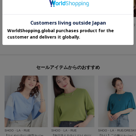
grove
OPAQUE.CLIP
SHOO・LA・RUE
【シリーズ累計36万枚！名品ニット】やわらかドライタッチ ドルマンニット
【UV
【高レビュー/S-LL/洗濯機可/セットアップ可】着丈選べる 軽凛(かろりん) ひんやりフラップイージーパンツ
¥
3,979
¥
2,387
¥
3,989
40
%OFF
さらに20%OFF
さらに5%OFF
さらに10%OFF
セールアイテムからのおすすめ
SHOO・LA・RUE
SHOO・LA・RUE
SHOO・LA・RUE/DRESK
【ひんやり/S-LL/体型カバー】フレアスリーブで二の腕を自然に隠せる 浅VネックTシャツ
【毎日洗える/S-LL/ひんやり/UV】上半身すっきり 二の腕見せない5分袖ニット