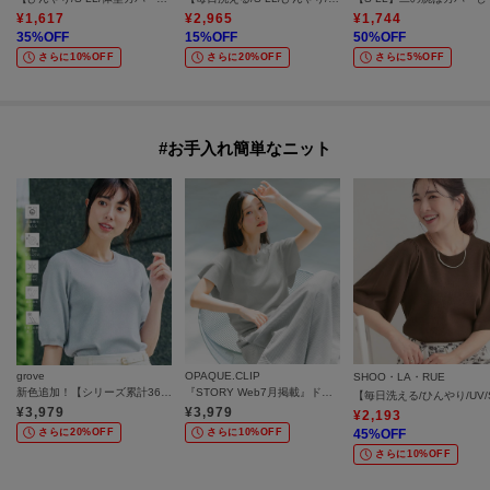
¥
1,617
¥
2,965
¥
1,744
35
%OFF
15
%OFF
50
%OFF
さらに10%OFF
さらに20%OFF
さらに5%OFF
#お手入れ簡単なニット
grove
OPAQUE.CLIP
SHOO・LA・RUE
新色追加！【シリーズ累計36万枚/UVカット・ひんやり・洗濯機OK】やわらかドライタッチ 五分袖ニット
『STORY Web7月掲載』ドライタッチラメニット《UV／洗える／6col》
¥
3,979
¥
3,979
¥
2,193
さらに20%OFF
さらに10%OFF
45
%OFF
さらに10%OFF