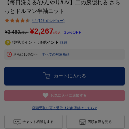
【毎日洗える/ひんやり/UV】二の腕隠れる さら
っとドルマン半袖ニット
4.4 (12件のレビュー)
¥2,267
¥
3,489
35%OFF
(税込)
(税込)
獲得ポイント：
ポイント
9
詳細
さらに10%OFF
すべての対象商品
カートに入れる
お気に入りに追加する
店頭受取り可：
受取り対象店舗はこちら >
チャット相談をする
店頭在庫を見る