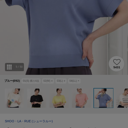
5
/
50
5431
ブルー(092)
01(S)
残り
4
点
02(M)
○
03(L)
○
04(LL)
×
SHOO・LA・RUE
(シューラルー)