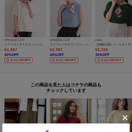
OPAQUE.CLIP
OPAQUE.CLIP
index
ドライタッチドルマンニット【洗濯機OK】
ラメフレンチスリーブニット【洗濯機OK／抗ピル】
¥
2,387
¥
2,387
¥
2,785
40
%OFF
40
%OFF
30
%OFF
さらに10%OFF
さらに15%OFF
さらに10%OFF
この商品を見た人はコチラの商品も
チェックしています