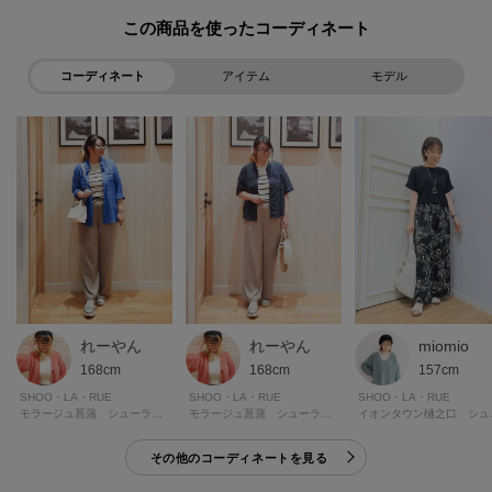
【お客様からいただいたコメント】
この商品を使った
・個人的にかなりヒットで、名品だと思います。
仕事の際に着るトップスとして購入しました。
コーディネート
アイテム
モデル
まず冷触感がとても気持ち良い。涼しく感じるため、今の季節にぴったり
です。
生地は程よい厚みがあります。なので着た時に身体のラインを拾いませ
ん。
かと言って、ダボっとしているわけでは無いため、綺麗めに着れます。
二の腕が隠れるのも推しポイント。
裾のリブのお陰で腰回りのシルエットもスッキリしています。
グレーのボーダーを購入したのですが、この色味も絶妙で、上品なグレー
が可愛いです。
値段を考えると高見えしていると思います。
miomio
れーやん
れーやん
(身長:160㎝ 体型:普通 ライトグレーのMサイズ購入)
157cm
168cm
168cm
とのお声を頂戴しております。
SHOO・LA・RUE
SHOO・LA・RUE
SHOO・LA・RUE
イオン
モラージュ菖蒲 シューラルー
モラージュ菖蒲 シューラルー
【素材】
その他のコーディネートを見る
さらっとしたレーヨン混の素材を使用。