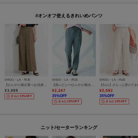
#オンオフ使えるきれいめパンツ
SHOO・LA・RUE
SHOO・LA・RUE
SHOO・LA・RUE
【ひんやり/着丈選べる/洗濯後しわになりにくい/S-LL】大人の上品シルエット センタープレスタックワイドパンツ
【高レビュー/ひんやり/吸水速乾/洗濯機可/S-3L】さらさらで軽い穿き心地 さらかるイージーパンツ
¥
3,989
¥
2,267
¥
2,592
35
%OFF
35
%OFF
さらに15%OFF
さらに10%OFF
さらに10%OFF
ニット/セーターランキング