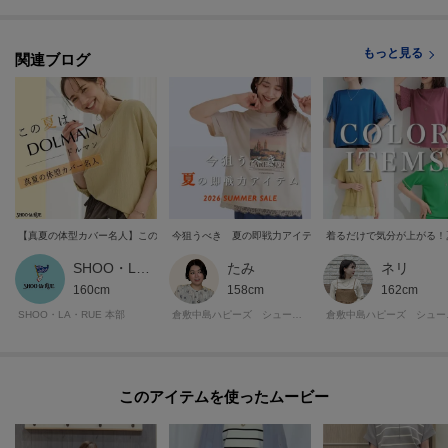
【嬉しい機能付き】
・マシンウォッシャブル
もっと見る
関連ブログ
・接触冷感
・UVカット
・毛玉になりにくい
※この製品は、太陽光線中の紫外線（UV）を通しにくくします。この効果は
永久的ではありません。
【真夏の体型カバー名人】この夏は、ドルマン！
今狙うべき 夏の即戦力アイテム
着るだけで気分が上がる！
※照明の関係により、実際よりも色味が違って見える場合があります。ま
た、パソコン・スマートフォンなどの環境により、若干製品と画像のカラー
SHOO・LA・RUE STYLE
たみ
ネリ
が異なる場合もございます。
160cm
158cm
162cm
SHOO・LA・RUE 本部
倉敷中島ハピーズ シューラルー
倉敷中
ーーーーーーーーーーーーーーーーーーーーーーーーーーーー
■気になるアイテムは『お気に入り登録』がおすすめです！■
このアイテムを使ったムービー
[お気に入り登録とは？]
オンラインサイトの各アイテムにある「ハートマーク」を