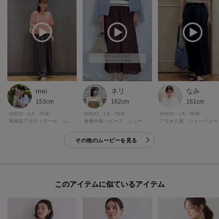
クリックして簡単に追加できます！
[おすすめPOINT]
お得な情報をGETできます！！
POINT.1
再入荷通知や、値下げ情報・在庫状況をメルマガにてお知らせ。
mei
ネリ
なみ
POINT.2
153cm
162cm
161cm
マイページでお気に入り一覧をチェックでき、
SHOO・LA・RUE
SHOO・LA・RUE
SHOO・LA・RUE
自分だけのお買い物リストがつくれる！
東神楽アルティモール シューラルー
倉敷中島ハピーズ シューラルー
アリオ八尾 シューラルー
ーーーーーーーーーーーーーーーーーーーーーーーーーーーー
その他のムービーを見る
モデル情報：身長163cm B81 W59 H88 着用サイズ：02（M）
このアイテムに似ているアイテム