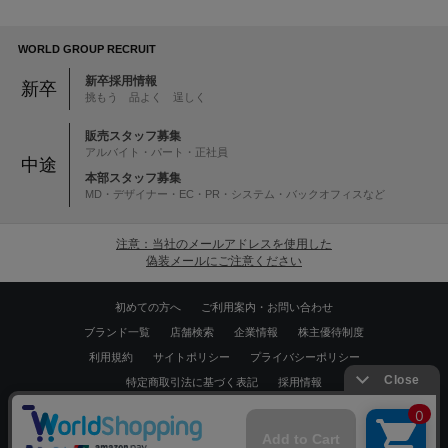
WORLD GROUP RECRUIT
新卒採用情報
新卒
挑もう 品よく 逞しく
販売スタッフ募集
アルバイト・パート・正社員
中途
本部スタッフ募集
MD・デザイナー・EC・PR・システム・バックオフィスなど
注意：当社のメールアドレスを使用した
偽装メールにご注意ください
初めての方へ
ご利用案内・お問い合わせ
ブランド一覧
店舗検索
企業情報
株主優待制度
利用規約
サイトポリシー
プライバシーポリシー
特定商取引法に基づく表記
採用情報
Copyrights © WORLD CO.,LTD. All rights reserved.