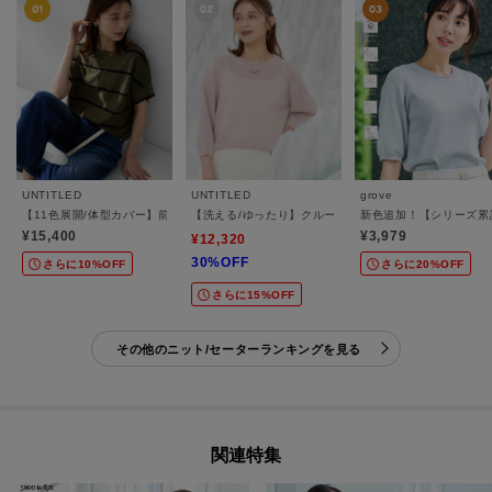
UNTITLED
UNTITLED
grove
【11色展開/体型カバー】前後2WAYフレンチスリーブニット
【洗える/ゆったり】クルーネックドライニット
新色追加！【シリーズ累
¥15,400
¥3,979
¥12,320
30%OFF
さらに10%OFF
さらに20%OFF
さらに15%OFF
その他のニット/セーターランキングを見る
関連特集