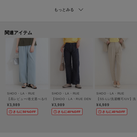
【デザイン】
ゆったりとしたドルマンシルエットを、さらりと心地よい質感で仕上げた大
人のニット。
お袖からウエストにかけての緩やかなラインが、
関連アイテム
気になるボディラインを自然にカバーします。
裾は程よい伸縮性のあるリブ仕様で、腰周りでピタッと止まり、
ラクなのに、すっきり見える計算されたシルエットが魅力です。
自宅で手軽に洗えるイージーケア素材なので、気兼ねなくデイリーに活躍し
ます。
【スタイリング】
シンプルだからこそ、合わせるアイテム次第でカジュアルにもきれいめにも
SHOO・LA・RUE
SHOO・LA・RUE
SHOO・LA・RUE
表情を変える1枚。
【高レビュー/着丈選べる/S-LL】ウエストゴムで楽に穿ける ライトオンスデニムイー
【SHOO・LA・RUE DENIM/SS-LL】程よい厚みの 
【SS-LL/洗濯機可/UV
絶妙な丈感は、ボリュームのあるロングスカートとも相性抜群で、
¥3,989
¥3,989
¥4,989
女性らしいバランスを保ちます。
さらに50%OFF
さらに40%OFF
さらに40%OFF
もたつかない厚みなので、ジャケットのインナーとしても優秀。
オフィスから休日まで、シーンを選ばず頼れるトップスです。