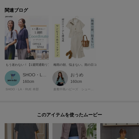
再入荷通知や、値下げ情報・在庫状況をメルマガにてお知らせ。
関連ブログ
POINT.2
マイページでお気に入り一覧をチェックでき、
自分だけのお買い物リストがつくれる！
ーーーーーーーーーーーーーーーーーーーーーーーーーーーー
もう迷わない！【1週間通勤リアルコーデ】
梅雨の朝、悩まない。雨の日コーデも即完成ワンピース＆セ
モデル情報：身長163cm B81 W59 H88 着用サイズ：02（M）
SHOO・LA・RUE STYLE
おうめ
160cm
160cm
SHOO・LA・RUE 本部
倉敷中島ハピーズ シューラルー
このアイテムを使ったムービー