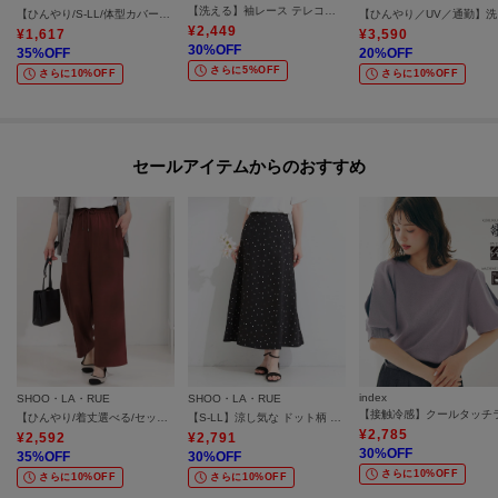
【洗える】袖レース テレコトップス
【ひんやり/S-LL/体型カバー】フレアスリーブで二の腕を自然に隠せる 浅VネックTシャツ
【ひん
¥
2,449
¥
1,617
¥
3,590
30
%OFF
35
%OFF
20
%OFF
さらに5%OFF
さらに10%OFF
さらに10%OFF
セールアイテムからのおすすめ
index
SHOO・LA・RUE
SHOO・LA・RUE
【ひんやり/着丈選べる/セットアップ可】洗濯後しわになりにくい とろみワイドパンツ
【S-LL】涼し気な ドット柄 麻調フレアスカート
¥
2,785
¥
2,592
¥
2,791
30
%OFF
35
%OFF
30
%OFF
さらに10%OFF
さらに10%OFF
さらに10%OFF