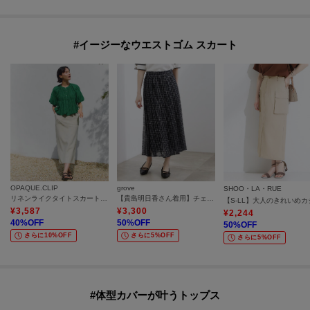
#イージーなウエストゴム スカート
OPAQUE.CLIP
grove
SHOO・LA・RUE
リネンライクタイトスカート【洗濯機OK】
【貴島明日香さん着用】チェックレースプリーツスカート
¥
3,587
¥
3,300
¥
2,244
40
%OFF
50
%OFF
50
%OFF
さらに10%OFF
さらに5%OFF
さらに5%OFF
#体型カバーが叶うトップス