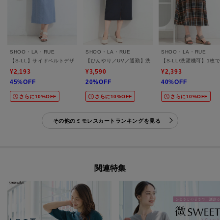
SHOO・LA・RUE
SHOO・LA・RUE
SHOO・LA・RUE
【S-LL】サイドベルトデザインがアクセント すっきり見えのナロースカート
【ひんやり／UV／通勤】洗濯後しわになりにくい ポケ
【S-LL/洗濯機可】1
¥2,193
¥3,590
¥2,393
45%OFF
20%OFF
40%OFF
さらに10%OFF
さらに10%OFF
さらに10%OFF
その他のミモレスカートランキングを見る
関連特集