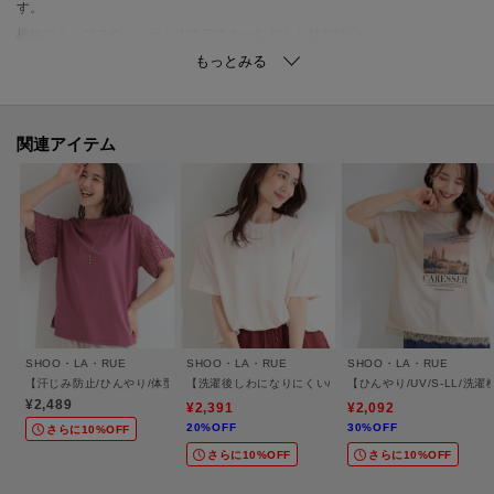
す。
柄物のトップスやショート丈のアウターなどとも好相性◎
ブラウスと合わせればオフィスにもぴったり。
きれいめにもカジュアルにも着こなせるアイテムです。
【素材】
関連アイテム
杢調のさらっとした素材。
※この商品はシューラルーブランドのドレスキップレーベルの商品です。
【お客様からいただいたコメント】
・合わせやすいカラーで裏地がないのでもう少し暑くなっても履けそうで
す。
(身長:153㎝ 体型:普通 チャコールグレー(014カラー)のSサイズ購入)
SHOO・LA・RUE
SHOO・LA・RUE
SHOO・LA・RUE
とのお声を頂戴しております。
【汗じみ防止/ひんやり/体型カバー】真夏の味方。 汗じみが気になりにくい お袖レース
【洗濯後しわになりにくい/体型カバー】ドビードットで上
【ひんやり/UV/S-LL
¥2,489
¥2,391
¥2,092
20%OFF
30%OFF
さらに10%OFF
さらに10%OFF
さらに10%OFF
【仕様】
・裏地なし