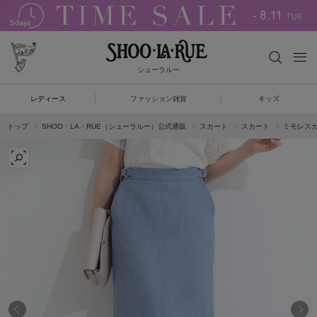
シューラルー
レディース
ファッション雑貨
キッズ
トップ
SHOO・LA・RUE（シューラルー）公式通販
スカート
スカート
ミモレス