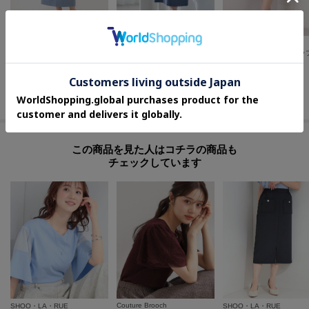
COUP DE CHANCE
UNTITLED
index
【手洗い可／日本製】ハイウエストタイトスカート
【洗える/後ろウエストゴム】オックスアイラインスカート
¥
12,100
¥
14,630
¥
2,191
50
%OFF
30
%OFF
60
%OFF
さらに10%OFF
さらに15%OFF
さらに10%OFF
この商品を見た人はコチラの商品も
チェックしています
Couture Brooch
SHOO・LA・RUE
SHOO・LA・RUE