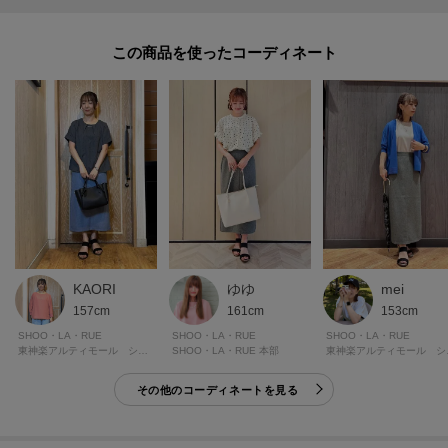
・ポケット数：横×2
・ウエスト後ろゴム
この商品を使った
※照明の関係により、実際よりも色味が違って見える場合があります。ま
た、パソコン・スマートフォンなどの環境により、若干製品と画像のカラー
が異なる場合もございます。
ーーーーーーーーーーーーーーーーーーーーーーーーーーーー
■気になるアイテムは『お気に入り登録』がおすすめです！■
＜お気に入り登録とは？＞
KAORI
ゆゆ
mei
オンラインサイトの各アイテムにある「ハートマーク」を
157cm
161cm
153cm
クリックして簡単に追加できます！
SHOO・LA・RUE
SHOO・LA・RUE
SHOO・LA・RUE
東神楽アルティモール シューラルー
SHOO・LA・RUE 本部
東神楽
＜おすすめPOINT＞
その他のコーディネートを見る
お得な情報をGETできます！！
POINT.1