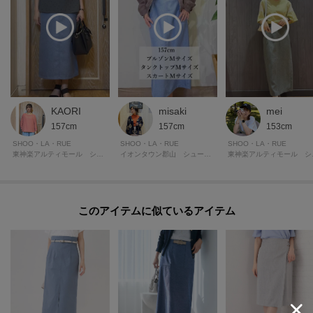
KAORI
misaki
mei
157cm
157cm
153cm
SHOO・LA・RUE
SHOO・LA・RUE
SHOO・LA・RUE
東神楽アルティモール シューラルー
イオンタウン郡山 シューラルー
東神楽
このアイテムに似ているアイテム