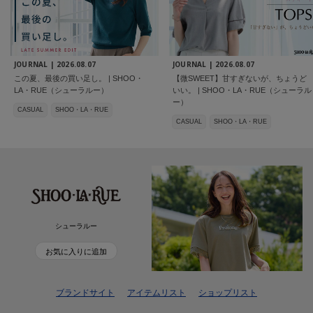
JOURNAL |
2026.08.07
JOURNAL |
2026.08.07
この夏、最後の買い足し。 | SHOO・
【微SWEET】甘すぎないが、ちょうど
LA・RUE（シューラルー）
いい。 | SHOO・LA・RUE（シューラル
ー）
CASUAL
SHOO・LA・RUE
CASUAL
SHOO・LA・RUE
シューラルー
お気に入りに追加
ブランドサイト
アイテムリスト
ショップリスト