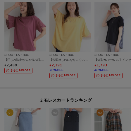
SHOO・LA・RUE
SHOO・LA・RUE
SHOO・LA・RUE
【汗じみ防止/ひんやり/体型カバー】真夏の味方。 汗じみが気になりにくい お袖レースフレアTシャツ
【洗濯後しわになりにくい/体型カバー】ドビードットで上品に ドルマントップス
¥
2,489
¥
2,391
¥
1,793
20
%OFF
40
%OFF
さらに10%OFF
さらに10%OFF
さらに10%OFF
ミモレスカートランキング