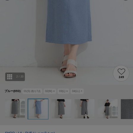
2
/
20
249
ブルー(093)
01(S)
残り
7
点
02(M)
○
03(L)
○
04(LL)
×