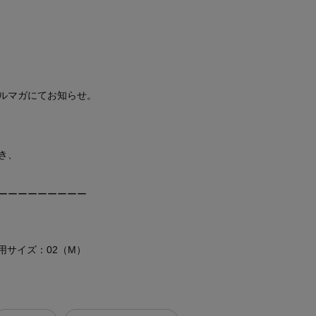
ルマガにてお知らせ。
き、
ーーーーーーーーー
 着用サイズ：02（M）