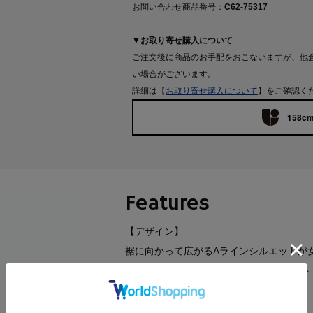
お問い合わせ商品番号：
C62-75317
▼お取り寄せ購入について
ご注文後に商品のお手配をおこないますが、他
い場合がございます。
詳細は【
お取り寄せ購入について
】をご確認く
158cm
Features
【デザイン】
裾に向かって広がるAラインシルエットが
全体に散りばめられたランダムなホワイト
プラスしてくれます。
ウエストはゴム仕様で着脱も楽ちんです。