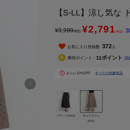
【S-LL】涼し気な
¥2,791
¥
3,989
3
(税込)
(税込)
372
お気に入り登録数
人
11
ポイント
獲得ポイント：
詳
さらに10%OFF
すべての対象商品
ブラック(619)
モカブラウン
(642)