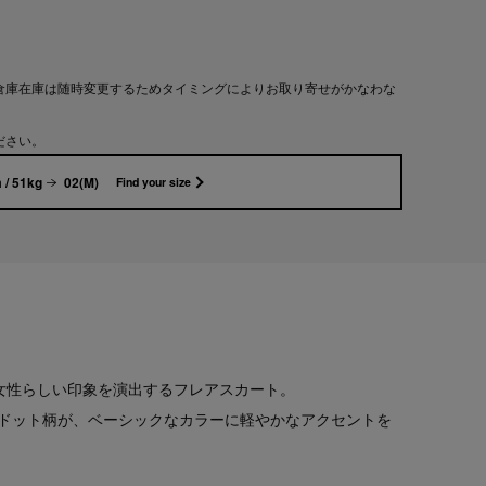
倉庫在庫は随時変更するためタイミングによりお取り寄せがかなわな
ださい。
 / 51kg
02(M)
Find your size
女性らしい印象を演出するフレアスカート。
ドット柄が、ベーシックなカラーに軽やかなアクセントを