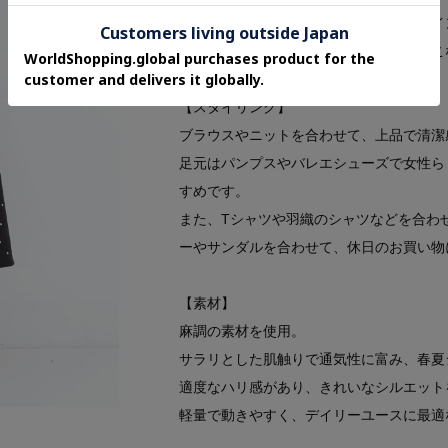
程よい丈感で、気になる腰回りや脚のライ
フレアシルエットが動くたびに揺れて、こ
【スタイリング】
ブラウスやニットを合わせて、上品で清潔
足元はパンプスやバレエシューズで女性ら
すめです。
また、Tシャツや羽織のシャツなどを合わ
ーやサンダルを合わせて、休日のお買い物
【素材】
麻調の素材を使用。
サラリとした肌触りで通気性に富み、春夏
適度なハリ感があり、きれいなシルエット
軽量で動きやすく、デイリーユースに最適