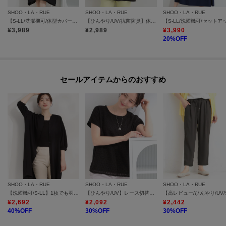
SHOO・LA・RUE
SHOO・LA・RUE
SHOO・LA・RUE
【S-LL/洗濯機可/体型カバー】綿100％ ふんわりラインが女性らしい コクーンワンピース
【ひんやり/UV/抗菌防臭】体型カバーも叶う 裾切り替えAライントップス
¥
3,989
¥
2,989
¥
3,990
20
%OFF
セールアイテムからのおすすめ
SHOO・LA・RUE
SHOO・LA・RUE
SHOO・LA・RUE
【洗濯機可/S-LL】1枚でも羽織でも キーネックシャツワンピース
【ひんやり/UV】レース切替で華やかに 大人の選ぶ上品Tシャツ
¥
2,692
¥
2,092
¥
2,442
40
%OFF
30
%OFF
30
%OFF