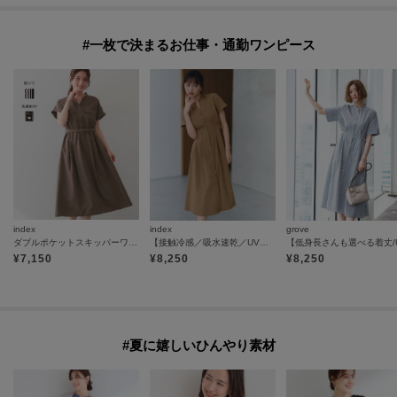
#一枚で決まるお仕事・通勤ワンピース
index
index
grove
ダブルポケットスキッパーワンピース【防シワ／洗濯機OK】《XS～3L／6col》
【接触冷感／吸水速乾／UVケア】リネンライクサイドベルトシャツワンピース《透け防止／洗濯機OK》
¥
7,150
¥
8,250
¥
8,250
#夏に嬉しいひんやり素材