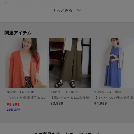
サッと1枚でもきちんと見えするワンピースになっています。
透け感が気になる方はお手持ちのインナー、ペチコートを着ていただくのが
おすすめです。
スキニーパンツを穿いた着こなしもできます。
パンツ合わせの際はウエストを絞らずゆるっと着ていただいたり、1枚で着る
関連アイテム
際はウエストを絞ってメリハリを出すのもおすすめです。
【お客様からいただいたコメント】
・生地が一番気に入りました。
夏に合うさらっとした生地でもテロテロ感がないものなので安っぽく見え
ずに良かったです。
(身長:165㎝ 体型:ふっくら チャコールグレーのLLサイズ購入)
とのお声を頂戴しております。
SHOO・LA・RUE
SHOO・LA・RUE
SHOO・LA・RUE
【ひんやり/洗濯機可/S-LL】オンにもオフにも マルチに使えるボタンレスカーディガン
【高レビュー/S-LL/洗濯機可/セットアップ可】着丈選べ
【ひんやり/UV/吸水速乾
【素材】
¥3,989
¥4,989
¥1,991
20%OFF
麻調のサラッとした素材を使用しています。
【仕様】
・裏地なし