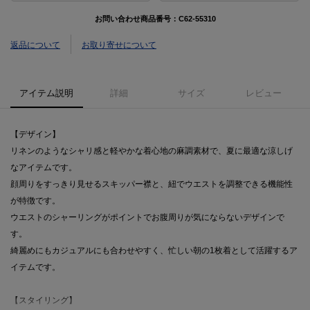
お問い合わせ商品番号：
C62-55310
返品について
お取り寄せについて
アイテム説明
詳細
サイズ
レビュー
【デザイン】
リネンのようなシャリ感と軽やかな着心地の麻調素材で、夏に最適な涼しげ
なアイテムです。
顔周りをすっきり見せるスキッパー襟と、紐でウエストを調整できる機能性
が特徴です。
ウエストのシャーリングがポイントでお腹周りが気にならないデザインで
す。
綺麗めにもカジュアルにも合わせやすく、忙しい朝の1枚着として活躍するア
イテムです。
【スタイリング】