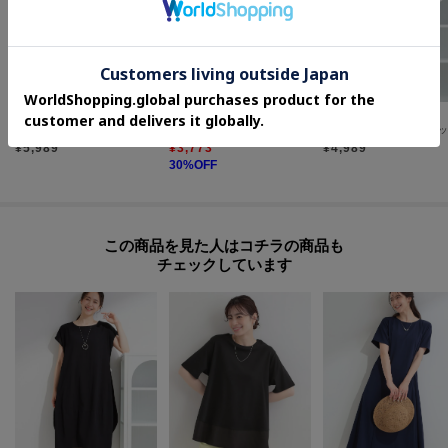
SHOO・LA・RUE
SHOO・LA・RUE/DRESKIP
SHOO・LA・RUE
【洗濯機可／洗濯後しわになりにくい】ウエストタックフレンチワンピース
【S-LL】さらりと1枚で決まる ジャカードワンピース
¥
5,989
¥
3,773
¥
4,989
30
%OFF
この商品を見た人はコチラの商品も
チェックしています