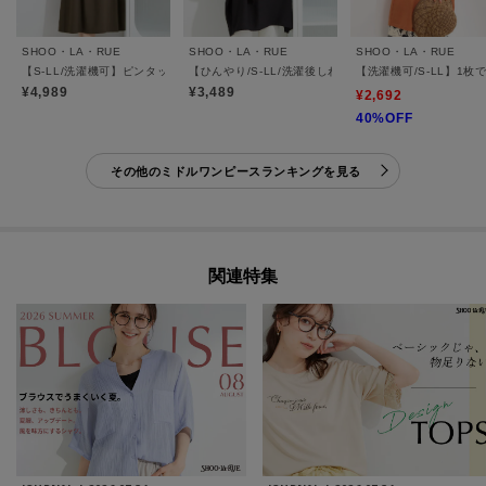
SHOO・LA・RUE
SHOO・LA・RUE
SHOO・LA・RUE
【S-LL/洗濯機可】ピンタックデザインがサマ見え Aラインワンピース
【ひんやり/S-LL/洗濯後しわになりにくい】体型カバ
【洗濯機可/S-LL】1
¥4,989
¥3,489
¥2,692
40%OFF
その他のミドルワンピースランキングを見る
関連特集