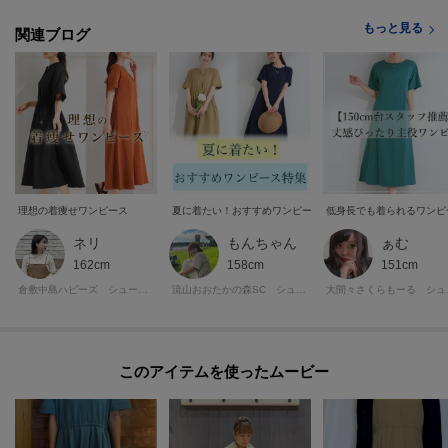
再入荷通知や、値下げ情報・在庫状況をメルマガにてお知らせ。
もっと見る
関連ブログ
POINT.2
マイページでお気に入り一覧をチェックでき、
自分だけのお買い物リストがつくれる！
ーーーーーーーーーーーーーーーーーーーーーーーーーーーー
モデル情報：身長163cm B81 W59 H88 着用サイズ：02（M）
理想の着痩せワンピース
夏に着たい！おすすめワンピース特集
低身長でも着られるワンピ
ネリ
もんちゃん
ぁむ
162cm
158cm
151cm
倉敷中島ハピーズ シューラルー
流山おおたかの森SC シューラルー
大間々
このアイテムを使ったムービー