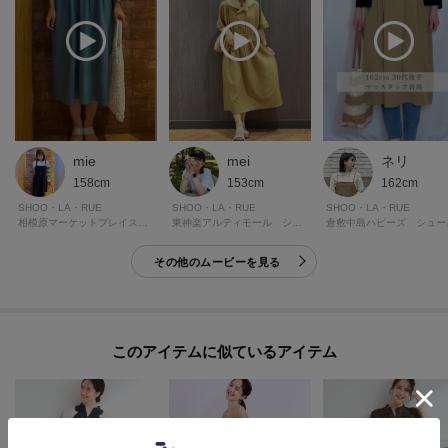
mie
mei
ネリ
158cm
153cm
162cm
SHOO・LA・RUE
SHOO・LA・RUE
SHOO・LA・RUE
相模原マーケットプレイス シューラルー
東神楽アルティモール シューラルー
倉敷中
その他のムービーを見る
このアイテムに似ているアイテム