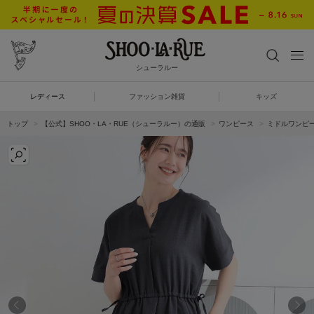
シューラルー
レディース
ファッション雑貨
キッズ
トップ
【公式】SHOO・LA・RUE（シューラルー）の通販
ワンピース
ミドルワンピ