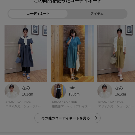
この商品を使った
・ポケット数:横×2
コーディネート
アイテム
※照明の関係により、実際よりも色味が違って見える場合があります。ま
た、パソコン・スマートフォンなどの環境により、若干製品と画像のカラー
が異なる場合もございます。
ーーーーーーーーーーーーーーーーーーーーーーーーーーーー
■気になるアイテムは『お気に入り登録』がおすすめです！■
＜お気に入り登録とは？＞
オンラインサイトの各アイテムにある「ハートマーク」を
なみ
mie
なみ
クリックして簡単に追加できます！
161cm
158cm
161cm
SHOO・LA・RUE
SHOO・LA・RUE
SHOO・LA・RUE
＜おすすめPOINT＞
アリオ八尾 シューラルー
相模原マーケットプレイス シューラルー
アリオ八尾 シューラルー
お得な情報をGETできます！！
その他のコーディネートを見る
POINT.1