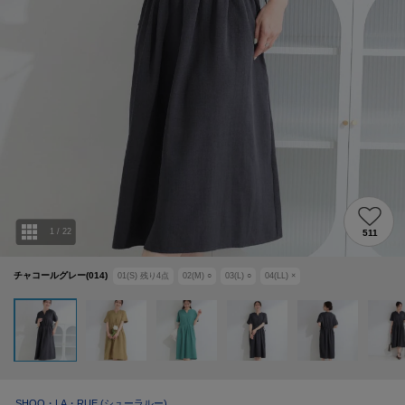
1
/
22
511
チャコールグレー(014)
01(S)
残り
4
点
02(M)
○
03(L)
○
04(LL)
×
SHOO・LA・RUE
(シューラルー)