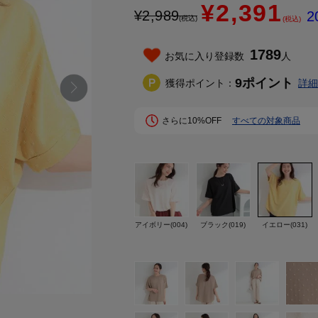
¥2,391
¥
2,989
2
(税込)
(税込)
1789
お気に入り登録数
人
9
ポイント
獲得ポイント：
詳細
さらに10%OFF
すべての対象商品
アイボリー(004)
ブラック(019)
イエロー(031)