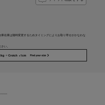
倉庫在庫は随時変更するためタイミングによりお取り寄せがかなわな
ださい。
1kg
Crotch +1cm
Find your size
-------