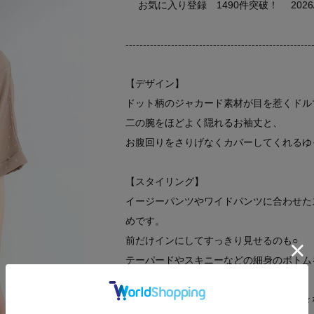
お気に入り登録 1490件突破！ 2026/ 6
-----------------------------------------------------
【デザイン】
ドット柄のジャカード素材が目を惹くドル
二の腕をほどよく隠れるお袖丈と、
お腹回りをさりげなくカバーしてくれるゆ
【スタイリング】
イージーパンツやワイドパンツに合わせた
めです。
前だけインにしてすっきり見せるのも○
テーパードやスキニーなどの細身のボトム
ルに。
ボトムのシルエットを選ばないので、色々