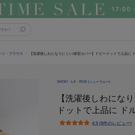
シャツ・ブラウス
【洗濯後しわになりにくい/体型カバー】ドビードットで上品に 
SHOO・LA・RUE
(シューラルー)
【洗濯後しわになり
ドットで上品に ド
4.9 (8件のレビュー)