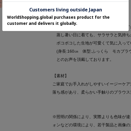
【お客様からいただいたコメント】
・首まわりや袖丈が、ちょうどいいです。
体型や首まわりの皺が気になる年齢です
蒸し暑い日に着ても、サラサラと気持ち
ポコポコした生地が可愛くて気に入って
(身長:160㎝ 体型:ふっくら モカブラ
とのお声を頂戴しております。
【素材】
ご家庭でお手入れがしやすいイージーケア
落ち感があり、柔らかい手触りのブラウス
※照明の関係により、実際よりも色味が違
ォンなどの環境により、若干製品と画像の