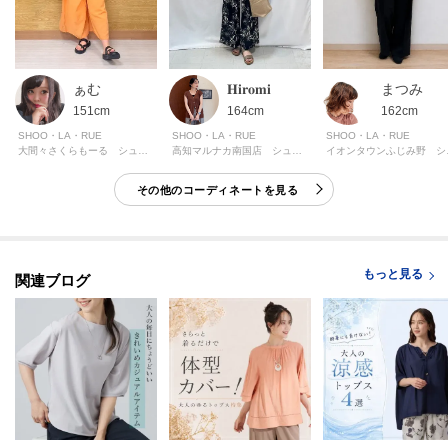
ーーーーーーーーーーーーーーーーーーーーーーーーーーーー
ぁむ
𝐇𝐢𝐫𝐨𝐦𝐢
まつみ
モデル情報：身長163cm B81 W59 H88 着用サイズ：00（FREE）
151cm
164cm
162cm
SHOO・LA・RUE
SHOO・LA・RUE
SHOO・LA・RUE
大間々さくらもーる シューラルー
高知マルナカ南国店 シューラルー
イオン
その他のコーディネートを見る
もっと見る
関連ブログ