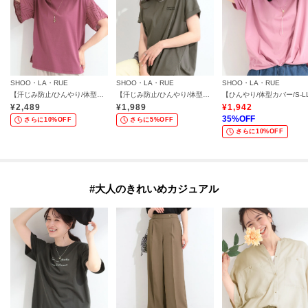
SHOO・LA・RUE
SHOO・LA・RUE
SHOO・LA・RUE
【汗じみ防止/ひんやり/体型カバー】真夏の味方。 汗じみが気になりにくい お袖レースフレアTシャツ
【汗じみ防止/ひんやり/体型カバー】真夏の味方。 汗じみが気になりにくい 大人の刺繍ロゴTシャツ
¥
2,489
¥
1,989
¥
1,942
35
%OFF
さらに10%OFF
さらに5%OFF
さらに10%OFF
#大人のきれいめカジュアル