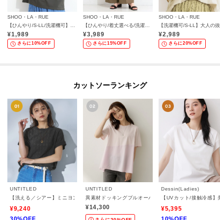
SHOO・LA・RUE
SHOO・LA・RUE
SHOO・LA・RUE
【ひんやり/S-LL/洗濯機可】真夏に着たい 大人のベーシックカラープリントTシャツ
【ひんやり/着丈選べる/洗濯後しわになりにくい/S-LL】大人の上品シルエット センタープレスタックワイドパンツ
¥
1,989
¥
3,989
¥
2,989
さらに10%OFF
さらに15%OFF
さらに20%OFF
カットソーランキング
UNTITLED
UNTITLED
Dessin(Ladies)
【洗える／シアー】ミニヨンレースプルオーバー
異素材ドッキングプルオーバー
【UVカット/接触冷感
¥14,300
¥9,240
¥5,395
30%OFF
10%OFF
さらに20%OFF