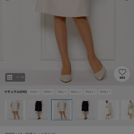
3
/
14
683
ナチュラル(150)
01(S)
×
02(M)
×
03(L)
×
04(LL)
×
05(3L)
×
06(4L)
×