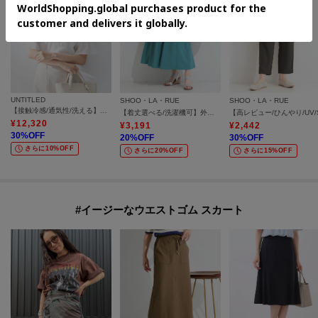
UNTITLED
SHOO・LA・RUE
SHOO・LA・RUE
【接触冷感/通気性/洗える】Vネックフリルブラウス
【着丈選べる/洗濯機可】外せるウエストリボン付き 主役になるフレアスカート
¥
12,320
¥
3,191
¥
2,442
30
%OFF
20
%OFF
30
%OFF
さらに10%OFF
さらに20%OFF
さらに15%OFF
#イージーなウエストゴム スカート