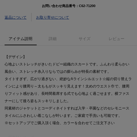
お問い合わせ商品番号：
C62-71200
返品について
お取り寄せについて
アイテム説明
詳細
サイズ
レビュー
【デザイン】
心地よいストレッチがきいたドビー組織のスカートです。ふんわり柔らかい
風合い、ストレッチ糸入りならではの膨らみが特長の素材です。
タイトすぎず、広がり過ぎない、絶妙なAラインシルエット☆縦の切り替えラ
インにより腰周り～太ももがスッキリ見えます！太めのウエスト巾で、腰周
りフィット感があり、長時間着席する式でも心地よく過ごせます。横ファス
ナーにして後ろ姿もスッキリしました。
同素材のジャケットとコーディネイトすれば入学・卒園などのセレモニース
タイルにふさわしい着こなしが叶います。ご家庭で手洗いも可能です。
※セットアップでご購入頂く場合、カラーを合わせてご注文下さい