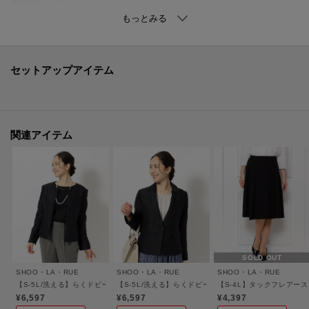
＜同素材シリーズ＞
ノーカラージャケット：C62-41201
テーラードジャケット：C62-41200
ワンピース：C62-51200
スカート：C62-71200
セットアップアイテム
【生地感】
目の詰まったきれいな表情のドビー素材を使っています。
関連アイテム
【サイズ】
大きいサイズ（LL以上）展開あり。※07（5L）サイズはWEB限定サイズで
す。
【カラー補足】
ナチュラル(050)=ナチュラル(150)、ダークネイビー(094)＝ダークネイビー
(194)
※それぞれ追加生産分ですので、同じカラーです。
SOLD OUT
SHOO・LA・RUE
SHOO・LA・RUE
SHOO・LA・RUE
＃通勤＃セレモニー＃ママスーツ＃入卒＃卒園式＃卒業式＃入学式＃入園式
【S-5L/洗える】らくドビーノーカラージャケット
【S-5L/洗える】らくドビーテーラードジャケット
【S-4L】タックフレアー
¥6,597
¥6,597
¥4,397
＃学校訪問服＃パーティドレス＃フォーマルレディス＃結婚式＃七五三＃マ