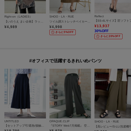
Reflect
Right-on（LADIES）
SHOO・LA・RUE
【いのうえ まい企画】ラップスカート
ツイル調ストレッチベイカースカート
¥
13,937
¥
4,989
¥
4,998
30
%OFF
さらに5%OFF
さらに20%OFF
#オフィスで活躍するきれいめパンツ
UNTITLED
OPAQUE.CLIP
SHOO・LA・RUE
【セットアップ可/遮熱/接触冷感/UVカット】リラクシーガウチョパンツ
『STORY Web7月掲載』 空気パンツ《接触冷感／UVケア／吸水速乾／防シワ／洗濯機OK》