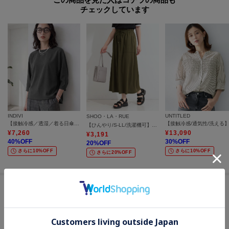
チェックしています
モデル情報：身長166cm B78 W58 H82 着用サイズ：02（M）
INDIVI
UNTITLED
SHOO・LA・RUE
【接触冷感／透湿／着る日傘】ドルマントップス
【ひんやり/S-LL/洗濯機可】こなれカジュアルに やわらか ベイカー風ナロースカート
¥
7,260
¥
13,090
¥
3,191
40
%OFF
30
%OFF
20
%OFF
さらに10%OFF
さらに10%OFF
さらに20%OFF
セールアイテムからのおすすめ