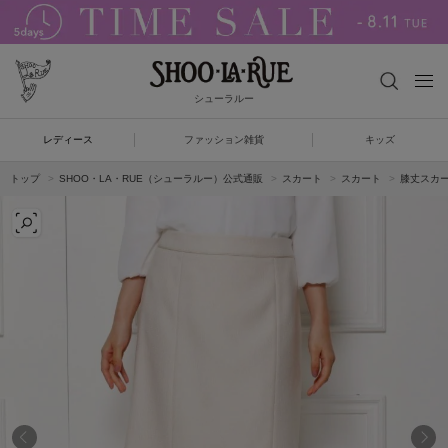
シューラルー
レディース
ファッション雑貨
キッズ
トップ
SHOO・LA・RUE（シューラルー）公式通販
スカート
スカート
膝丈スカ