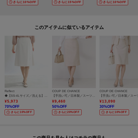
さらに10%OFF
さらに15%OFF
さらに10%OFF
マ＃母スーツ
ーーーーーーーーーーーーーーーーーーーーーーーーーーーー
■気になるアイテムは『お気に入り登録』がおすすめです！■
このアイテムに似ているアイテム
[お気に入り登録とは？]
オンラインサイトの各アイテムにある「ハートマーク」を
クリックして簡単に追加できます！
[おすすめPOINT]
お得な情報をGETできます！！
Reflect
COUP DE CHANCE
COUP DE CHANCE
POINT.1
◆【SS-4Lサイズ／洗える】匠ソフトフレアスカート
【手洗い可／日本製／スーツ可】タイトシルエットスカート
再入荷通知や、値下げ情報・在庫状況をメルマガにてお知らせ。
¥
5,973
¥
9,460
¥
13,090
70
%OFF
50
%OFF
30
%OFF
さらに10%OFF
さらに20%OFF
さらに10%OFF
POINT.2
マイページでお気に入り一覧をチェックでき、
自分だけのお買い物リストがつくれる！
ーーーーーーーーーーーーーーーーーーーーーーーーーーーー
この商品を見た人はコチラの商品も