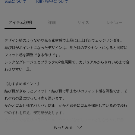
返品について
お取り寄せについて
アイテム説明
詳細
サイズ
レビュー
デザイン箔のようなやや光る素材感で上品に仕上げたウェッジサンダル。
結び目がポイントになったデザインは、見た目のアクセントになると同時に
フィット感を調整できる作りです。
シックなグレージュとブラックの2色展開で、カジュアルからきれいめまで合
わせやすい一足。
【おすすめポイント】
結び目がぎゅっとフィット：結び目で甲まわりのフィット感を調整でき、そ
れぞれの足にぴったり寄り添います。
かかとゴム仕様でパカパカ防止：かかと部分にゴムを採用しているので歩行
中のずれを抑え、安定感があります。
ウェッジでも返りの良いソール：ウェッジながらソールがしなやかに屈曲
し、歩行をしっかりサポート。長時間歩いても疲れにくい設計です。
ふかふかクッション：インソールのクッション性で履き心地がよく、快適に