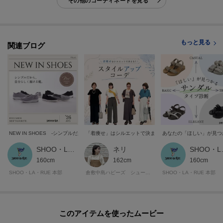
その他のコーディネートを見る
[お気に入り登録とは？]
オンラインサイトの各アイテムにある「ハートマーク」を
クリックして簡単に追加できます！
もっと見る
関連ブログ
[おすすめPOINT]
お得な情報をGETできます！！
POINT.1
再入荷通知や、値下げ情報・在庫状況をメルマガにてお知らせ。
POINT.2
NEW IN SHOES -シンプルだから、自分らしく履ける靴-
「着痩せ」はシルエットで決まる！スタイルアップコーデ
あなたの「ほしい」が見つ
マイページでお気に入り一覧をチェックでき、
自分だけのお買い物リストがつくれる！
SHOO・LA・RUE STYLE
ネリ
SHOO
ーーーーーーーーーーーーーーーーーーーーーーーーーーーー
160cm
162cm
160cm
SHOO・LA・RUE 本部
倉敷中島ハピーズ シューラルー
SHOO・LA・RUE 本部
このアイテムを使ったムービー