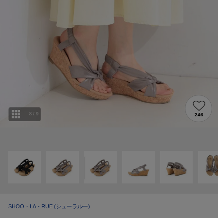
8
/
9
246
SHOO・LA・RUE
(シューラルー)