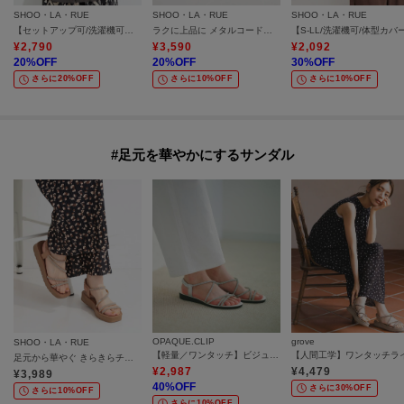
SHOO・LA・RUE
SHOO・LA・RUE
SHOO・LA・RUE
【セットアップ可/洗濯機可】サラっと着られる 麻調Ⅴネックタックブラウス
ラクに上品に メタルコードサンダル
¥
2,790
¥
3,590
¥
2,092
20
%OFF
20
%OFF
30
%OFF
さらに20%OFF
さらに10%OFF
さらに10%OFF
#足元を華やかにするサンダル
OPAQUE.CLIP
grove
SHOO・LA・RUE
【軽量／ワンタッチ】ビジューストラップサンダル
足元から華やぐ きらきらチューブサンダル
¥
2,987
¥
4,479
¥
3,989
40
%OFF
さらに30%OFF
さらに10%OFF
さらに10%OFF