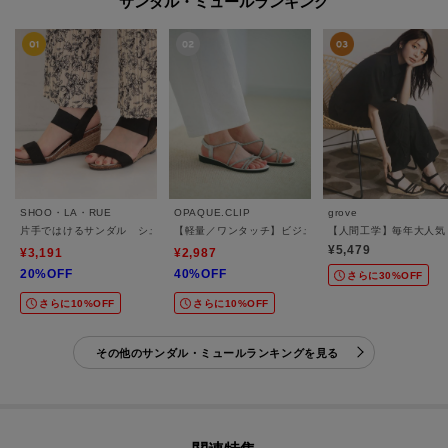
サンダル・ミュールランキング
SHOO・LA・RUE
OPAQUE.CLIP
grove
片手ではけるサンダル シューダル26SS
【軽量／ワンタッチ】ビジューストラップサンダル
【人間工学】毎年大人気
¥5,479
¥3,191
¥2,987
20%OFF
40%OFF
さらに30%OFF
さらに10%OFF
さらに10%OFF
その他のサンダル・ミュールランキングを見る