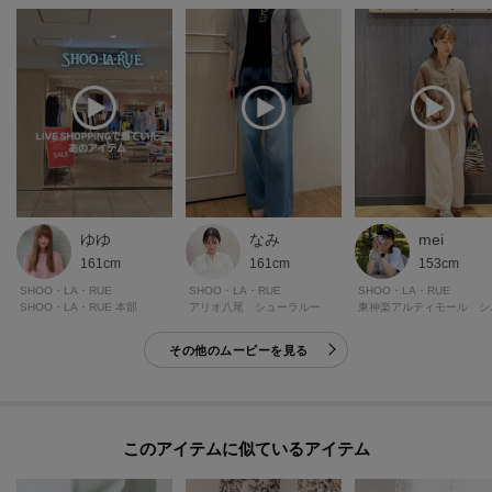
ゆゆ
なみ
mei
161cm
161cm
153cm
SHOO・LA・RUE
SHOO・LA・RUE
SHOO・LA・RUE
SHOO・LA・RUE 本部
アリオ八尾 シューラルー
東神楽
その他のムービーを見る
このアイテムに似ているアイテム