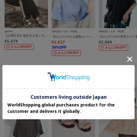
grove
SHOO・LA・RUE
SHOO・LA・RUE
【人間工学】毎年大人気！片手で履けるワンタッチサンダル
【ひんやり/S-LL/体型カバー】フレアスリーブで二の腕を自然に隠せる 浅VネックTシャツ
¥
5,479
¥
1,617
¥
2,989
さらに30%OFF
35
%OFF
さらに10%OFF
さらに10%OFF
セールアイテムからのおすすめ