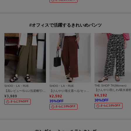
#オフィスで活躍するきれいめパンツ
THE SHOP TK(Women)
SHOO・LA・RUE
SHOO・LA・RUE
【高レビュー/S-LL/洗濯機可/セットアップ可】着丈選べる 軽凛(かろりん) ひんやりフラップイージーパンツ
【ひんやり/着丈選べる/セットアップ可】洗濯後しわになりにくい とろみワイドパンツ
¥
4,192
¥
3,989
¥
2,592
30
%OFF
35
%OFF
さらに5%OFF
さらに10%OFF
さらに10%OFF