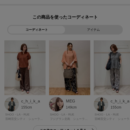
過ごせます。
この商品を使った
サイズ
35：23．5cm
コーディネート
アイテム
45：24．5cm
カラー
019：ブラック
054：トープ
※照明の関係により、実際よりも色味が違って見える場合があります。ま
た、パソコン・スマートフォンなどの環境により、若干製品と画像のカラー
が異なる場合もございます。
c_h_i_k_a
c_h_i_k_a
MEG
155cm
155cm
149cm
ーーーーーーーーーーーーーーーーーーーーーーーーーーーー
SHOO・LA・RUE
SHOO・LA・RUE
SHOO・LA・RUE
■気になるアイテムは『お気に入り登録』がおすすめです！■
宮崎
宮崎宮交シティ シューラルー
フジグラン北島 シューラルー