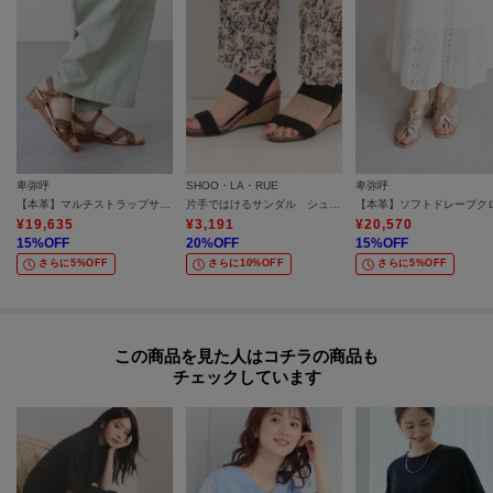
卑弥呼
SHOO・LA・RUE
卑弥呼
【本革】マルチストラップサンダル／663203
片手ではけるサンダル シューダル26SS
¥
19,635
¥
3,191
¥
20,570
15
%OFF
20
%OFF
15
%OFF
さらに5%OFF
さらに10%OFF
さらに5%OFF
この商品を見た人はコチラの商品も
チェックしています