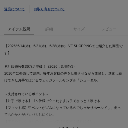
返品について
お取り寄せについて
アイテム説明
詳細
サイズ
レビュー
【2026/ 5/14(木)、5/21(木)、5/28(木)のLIVE SHOPPINGでご紹介した商品で
す】
累計販売枚数36万足突破！（2026．3月時点）
2016年に発売して以来、毎年お客様の声を反映させながら改良し、進化し続
けてきた片手ではけるウェッジソールサンダル「シューダル」！
～支持されているポイント～
【片手で履ける】ゴム仕様で立ったまま片手でさっと！履ける！
【フィット感】甲ベルトがゴムになっているのでしっかりホールドし、走っ
てもかかとがパカパカしにくい。
【歩きやすい】返りのよいソールで歩きやすく疲れにくい。