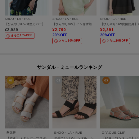
SHOO・LA・RUE
SHOO・LA・RUE
SHOO・LA・RUE
【ひんやり/UV/体型カバー】ヒップ周りが隠せる ひんやりお袖レースTシャツ
【ひんやり/UV】インせず着られる フレンチリネンスキッパーシャツ
¥
2,989
¥
2,790
¥
2,391
20
%OFF
20
%OFF
さらに10%OFF
さらに10%OFF
さらに20%OFF
サンダル・ミュールランキング
卑弥呼
SHOO・LA・RUE
OPAQUE.CLIP
【本革】メタルパーツスポーツサンダル/651203
片手ではけるサンダル シューダル26SS
【軽量／ワンタッチ】ビ