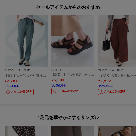
セールアイテムからのおすすめ
Reflect
SHOO・LA・RUE
SHOO・LA・RUE
【調節可】ベルト式スポーツサンダル
【高レビュー/ひんやり/吸水速乾/洗濯機可/S-3L】さらさらで軽い穿き心地 さらかるイージーパンツ
¥
5,500
¥
2,267
¥
2,592
50
%OFF
35
%OFF
35
%OFF
さらに10%OFF
さらに10%OFF
さらに10%OFF
#足元を華やかにするサンダル