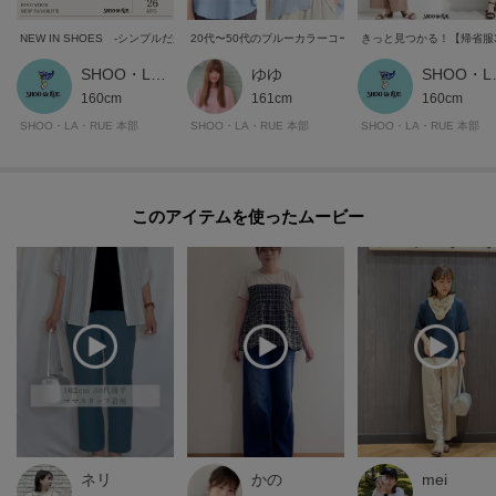
NEW IN SHOES -シンプルだから、自分らしく履ける靴-
20代〜50代のブルーカラーコーデ集
きっと見つかる！【帰省服
SHOO・LA・RUE STYLE
ゆゆ
SHOO
160cm
161cm
160cm
SHOO・LA・RUE 本部
SHOO・LA・RUE 本部
SHOO・LA・RUE 本部
このアイテムを使ったムービー
ネリ
かの
mei