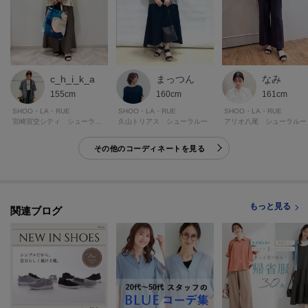
c_h_i_k_a
まっつん
なみ
155cm
160cm
161cm
SHOO・LA・RUE
SHOO・LA・RUE
SHOO・LA・RUE
宮崎宮交シティ シューラルー
久山トリアス シューラルー
アリオ八尾 シューラルー
その他のコーディネートを見る
もっと見る
関連ブログ