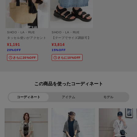
クリックして簡単に追加できます！
[おすすめPOINT]
お得な情報をGETできます！！
SHOO・LA・RUE
SHOO・LA・RUE
タッセル使いがアクセント ジュートランチトートバッグ
【テープでサイズ調節可】 厚底ソールで美脚効果 大人の
POINT.1
¥1,191
¥3,814
再入荷通知や、値下げ情報・在庫状況をメルマガにてお知らせ。
20%OFF
15%OFF
さらに20%OFF
さらに10%OFF
POINT.2
マイページでお気に入り一覧をチェックでき、
自分だけのお買い物リストがつくれる！
この商品を使った
ーーーーーーーーーーーーーーーーーーーーーーーーーーーー
コーディネート
アイテム
モデル