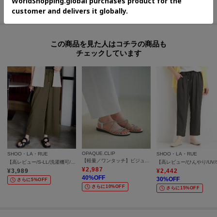
さらに20%OFF
さらに10%OFF
この商品を見た人はコチラの商品も
チェックしています
OPAQUE.CLIP
SHOO・LA・RUE
SHOO・LA・RUE
【軽量／ワンタッチ】ビジューストラップサンダル
【高レビュー/S-LL/洗濯機可/セットアップ可】着丈選べる 軽凛(かろりん) ひんやりフラップイージーパンツ
¥
2,987
¥
3,989
¥
2,442
40
%OFF
30
%OFF
さらに5%OFF
さらに10%OFF
さらに15%OFF