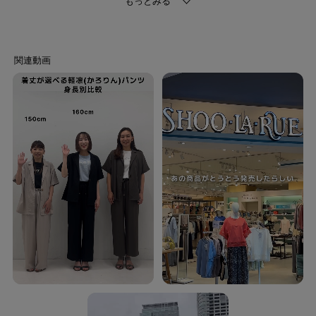
【安定感】ウェッジソールなのでヒールがあっても高さを感じにくく安定感
あり。さらに滑りにくいアウトソールです。
【足あたり◎】甲ベルトは足の高さのカーブに合わせて角度がついており優
しくフィット。ベルト裏はふかふか仕上げです。
【清潔】中敷に抗菌防臭機能付き。（※この効果は永久的ではありません）
【ふかふか】中敷き全体にクッションが入っており歩行による衝撃を吸収し
てくれます。
【合わせやすい】コルク風素材、ジュート巻きの夏らしいシンプルデザイ
ン。
【サイズ】
25：22．5cm
35：23．5cm
45：24．5cm
【カラー】
019：フェイクスエード ブラック
004：合成皮革アイボリー
054：合成皮革グレージュ