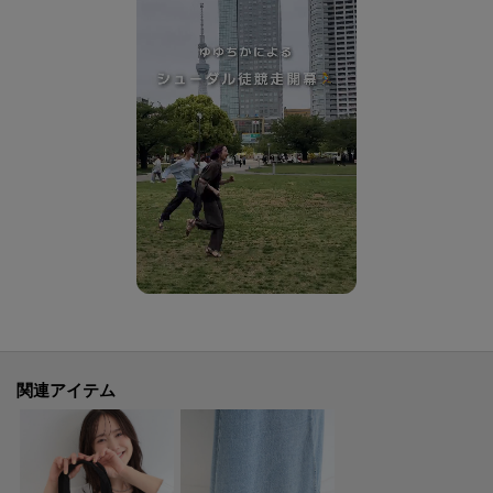
142：フェイクスエード レオパード
以下のカラーはオンラインストアと一部店舗での取り扱いになります。
806：シルバー
819：デニム風合皮ブラック
893：デニム風合皮ネイビー
※こちらの商品は箱無しで発送いたします。あらかじめご了承ください。
※照明の関係により、実際よりも色味が違って見える場合があります。ま
た、パソコン・スマートフォンなどの環境により、若干製品と画像のカラー
が異なる場合もございます。
ーーーーーーーーーーーーーーーーーーーーーーーーーーーー
関連アイテム
■気になるアイテムは『お気に入り登録』がおすすめです！■
[お気に入り登録とは？]
オンラインサイトの各アイテムにある「ハートマーク」を