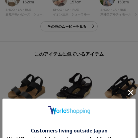
162cm
157cm
153cm
SHOO・LA・RUE
SHOO・LA・RUE
SHOO・LA・RUE
倉敷中島ハピーズ シューラルー
イオン三原 シューラルー
東神楽
その他のムービーを見る
このアイテムに似ているアイテム
grove
SHOO・LA・RUE
SHOO・LA・RUE
【人間工学】毎年大人気！片手で履けるワンタッチサンダル
安定したはき心地 ローヒールゴムサンダル
ねじりまが～るサンダル
¥
5,479
¥
3,191
¥
3,492
20
%OFF
さらに30%OFF
30
%OFF