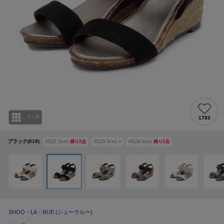
2
/
35
1783
ブラック(019)
25(22.5cm)
残り
2
点
35(23.5cm)
○
45(24.5cm)
残り
2
点
SHOO・LA・RUE
(シューラルー)