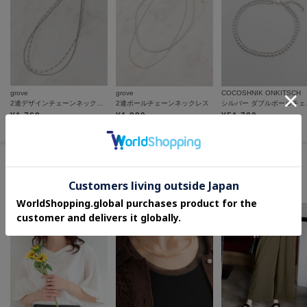
grove
grove
COCOSHNIK ONKITSCH
2連デザインチェーンネックレス
2連ボールチェーンネックレス
シルバー
¥
1,760
¥
1,980
¥
51,700
この商品を見た人はコチラの商品も
チェックしています