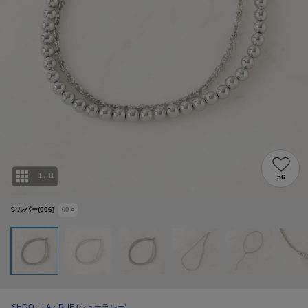
1
/
11
56
シルバー(006)
00
○
SHOO・LA・RUE
(シューラルー)