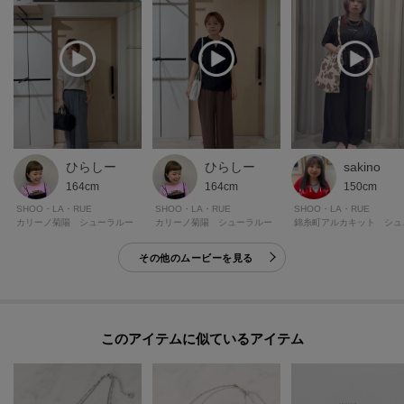
ひらしー
ひらしー
sakino
164cm
164cm
150cm
SHOO・LA・RUE
SHOO・LA・RUE
SHOO・LA・RUE
カリーノ菊陽 シューラルー
カリーノ菊陽 シューラルー
錦糸町
その他のムービーを見る
このアイテムに似ているアイテム