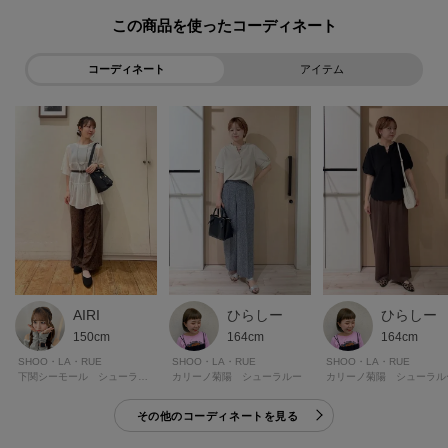
この商品を使った
コーディネート
アイテム
ひらしー
AIRI
ひらしー
164cm
150cm
164cm
SHOO・LA・RUE
SHOO・LA・RUE
SHOO・LA・RUE
カリーノ菊陽 シューラルー
下関シーモール シューラルー
カリーノ菊陽 シューラル
その他のコーディネートを見る