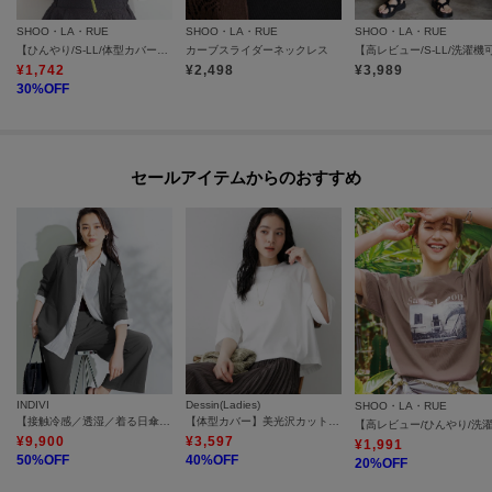
SHOO・LA・RUE
SHOO・LA・RUE
SHOO・LA・RUE
【ひんやり/S-LL/体型カバー】フレアスリーブで二の腕を自然にカバー 浅VネックTシャツ
カーブスライダーネックレス
¥
1,742
¥
2,498
¥
3,989
30
%OFF
セールアイテムからのおすすめ
INDIVI
Dessin(Ladies)
SHOO・LA・RUE
【接触冷感／透湿／着る日傘】ノーカラージャケット
【体型カバー】美光沢カットソーボクシーシルエット
¥
9,900
¥
3,597
¥
1,991
50
%OFF
40
%OFF
20
%OFF