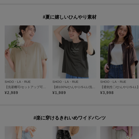
#夏に嬉しいひんやり素材
SHOO・LA・RUE
SHOO・LA・RUE
SHOO・LA・RUE
【洗濯機可/セットアップ可】軽凛(かろりん) シンプル上品 ひんやり切替コクーントップス
【綿100%/ひんやり/S-LL/洗濯機可】選べる5柄 大人のベーシックカラープリントTシャツ
¥
2,989
¥
1,989
¥
3,998
#楽に穿けるきれいめワイドパンツ