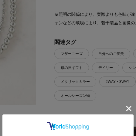
※照明の関係により、実際よりも色味が違
ォンなどの環境により、若干製品と画像の
関連タグ
マザーニーズ
自分へのご褒美
母の日ギフト
デイリー
シン
メタリックカラー
2WAY・3WAY
オールシーズン物