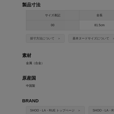
製品寸法
サイズ表記
全長
00
81.5cm
採寸方法について ＞
基本ヌードサイズについて 
素材
金属（合金）
原産国
中国製
BRAND
SHOO・LA・RUE トップページ ＞
SHOO・LA・