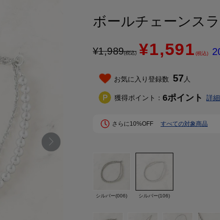
ボールチェーンス
¥1,591
¥
1,989
2
(税込)
(税込)
57
お気に入り登録数
人
6
ポイント
獲得ポイント：
詳細
さらに10%OFF
すべての対象商品
シルバー(006)
シルバー(106)