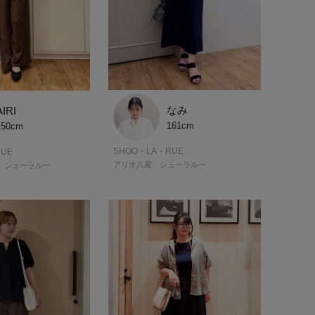
なみ
AIRI
161cm
150cm
SHOO・LA・RUE
UE
アリオ八尾 シューラルー
 シューラルー