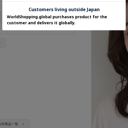
モチーフ直径
0.7cm
＞
RUE商品一覧 ＞