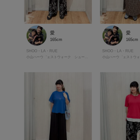
愛
愛
165cm
165cm
SHOO・LA・RUE
SHOO・LA・RUE
小山ハーウ゛ェストウォーク シューラルー