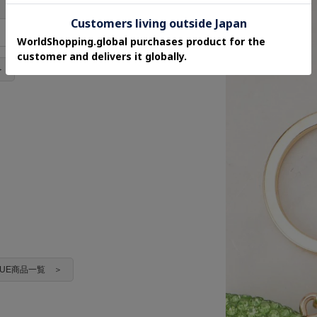
モチーフH
モチーフW
5cm
4cm
＞
RUE商品一覧 ＞