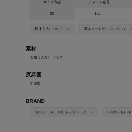
サイズ表記
チャーム全長
00
12cm
採寸方法について ＞
基本ヌードサイズについて 
素材
金属（合金） ガラス
原産国
中国製
BRAND
SHOO・LA・RUE トップページ ＞
SHOO・LA・