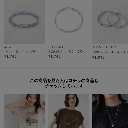
grove
ITS' DEMO
SHOO・LA・RUE
レイヤービーズバングル
天然石風ペールカラーぐるぐるブレス
【2本セット】キラキラブ
¥
1,760
¥
1,760
¥
1,998
この商品を見た人はコチラの商品も
チェックしています