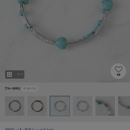
3
/
7
58
ブルー(091)
00
残り
3
点
SHOO・LA・RUE
(シューラルー)