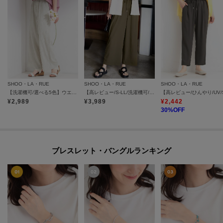
SHOO・LA・RUE
SHOO・LA・RUE
SHOO・LA・RUE
【洗濯機可/選べる5色】ウエスト総ゴムでらくちん シボシボイージーワイドパンツ
【高レビュー/S-LL/洗濯機可/セットアップ可】着丈選べる 軽凛(かろりん) ひんやりフラップイージーパンツ
¥
2,989
¥
3,989
¥
2,442
30
%OFF
ブレスレット・バングルランキング