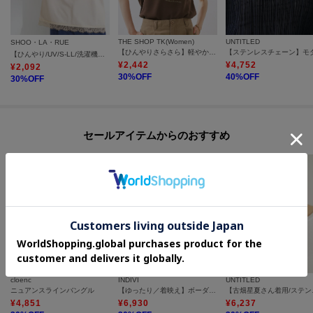
THE SHOP TK(Women)
UNTITLED
SHOO・LA・RUE
【ひんやりさらさら】軽やかに着られる プリントTシャツ
【ひんやり/UV/S-LL/洗濯機可】裾レースが女性らしさをプラスする プリントアソートTシャツ
¥
2,442
¥
4,752
¥
2,092
30
%OFF
40
%OFF
30
%OFF
セールアイテムからのおすすめ
cloenc
INDIVI
UNTITLED
ニュアンスラインバングル
【ゆったり／着映え】ボーダーリラクシーTシャツ
【古畑星夏さ
¥
4,851
¥
6,930
¥
6,237