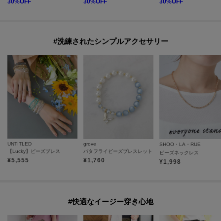
30
%OFF
30
%OFF
30
%OFF
#洗練されたシンプルアクセサリー
UNTITLED
grove
SHOO・LA・RUE
【Lucky】ビーズブレス
バタフライビーズブレスレット
ビーズネックレス
¥
5,555
¥
1,760
¥
1,998
#快適なイージー穿き心地