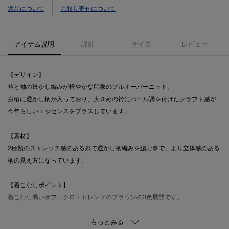
返品について
お取り寄せについて
アイテム説明
詳細
サイズ
レビュー
【デザイン】
衿と袖の透かし編みが軽やかな印象のプルオーバーニット。
身頃に透かし柄が入っており、大きめの衿にパール調を付けたクラフト感が
今年らしいエッセンスをプラスしています。
【素材】
2種類のストレッチ感のある糸で透かし柄編みを編む事で、より立体感のある
柄の見え方になっています。
【着こなしポイント】
着こなし易いオフ・クロ・トレンドのブラウンの3色展開です。