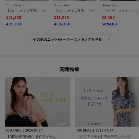
SunaUna
SunaUna
SunaUna
【SS～Lサイズ展開／フラワー刺繍】クラフトニット
【SS～Lサイズ展開／フラワー刺繍】クラフトプルオー
【ラメ混】ノルディック
¥11,220
¥11,220
¥8,250
40%OFF
40%OFF
50%OFF
その他のニット/セーターランキングを見る
関連特集
JOURNAL |
2026.07.31
JOURNAL |
2026.07.17
【NEW ARRIVAL】新作アイテム |
【注目アイテム】売れ筋ランキング