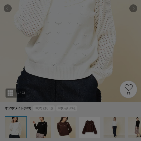
1
/
23
73
オフホワイト(003)
38(M)
残り
3
点
40(L)
残り
3
点