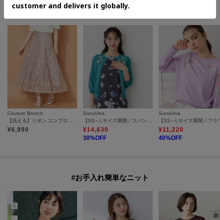
#華やかな刺繍デザインアイテム
Couture Brooch
SunaUna
SunaUna
【洗える】リボン エンブロ スカート
【SS～Lサイズ展開／スパンコール・ビジュー・刺繍】クラフトカーディガン
¥
6,990
¥
14,630
¥
11,220
30
%OFF
40
%OFF
#お手入れ簡単なニット