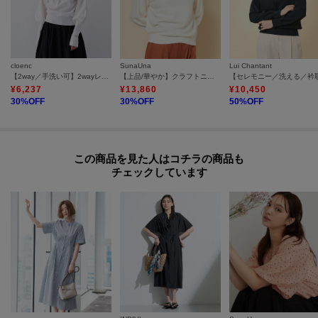
cloenc
SunaUna
Lui Chantant
【2way／手洗い可】2wayレースパフスリーブニット
【上品/華やか】クラフトニット
¥
6,237
¥
13,860
¥
10,450
30
%OFF
30
%OFF
50
%OFF
この商品を見た人はコチラの商品も
チェックしています