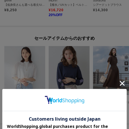
grove
INDIVI
SunaUna
【低身長さんも選べる着丈/UV・シワになりにくいetc】涼やかさも、きちんとも叶うワンピース
【撥水／UVカット】ベルト付きワンピース
シアードットブラウス
¥
8,250
¥
16,720
¥
14,300
20
%OFF
セールアイテムからのおすすめ
UNTITLED
SunaUna
OPAQUE.CLIP
【接触冷感/通気性/洗える】スタンドカラーフリルブラウス
【SS～Lサイズ展開／フラワー刺繍】クラフトニット
¥
12,320
¥
11,220
¥
5,775
30
%OFF
40
%OFF
30
%OFF