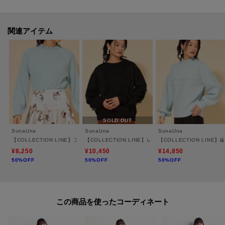
※照明の関係により、実際よりも色味が違って見える場合があります。ま
た、パソコン・スマートフォンなどの環境により、若干製品と画像のカラー
が異なる場合もございます。
関連アイテム
モデル情報：身長163cm B85 W58 H92 着用サイズ：38（M）
SOLD OUT
SunaUna
SunaUna
SunaUna
【COLLECTION LINE】フリルラメニット
【COLLECTION LINE】レース付プルオーバー
【COLLECTION LIN
¥8,250
¥10,450
¥14,850
50%OFF
50%OFF
50%OFF
この商品を使った