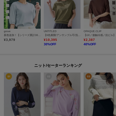
grove
UNTITLED
OPAQUE.CLIP
新色追加！【シリーズ累計36万枚/UVカット・ひんやり・洗濯機OK】やわらかドライタッチ 五分袖ニット
【9色展開/アンサンブル可/洗える】コットンベーシックニット
【UV
¥
3,979
¥
10,395
¥
2,387
30
%OFF
40
%OFF
ニット/セーターランキング