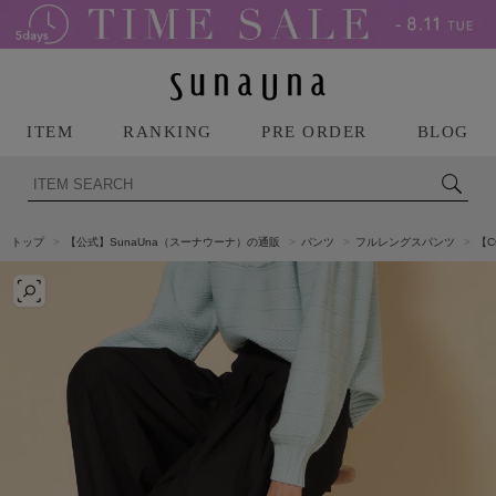
ITEM
RANKING
PRE ORDER
BLOG
トップ
【公式】SunaUna（スーナウーナ）の通販
パンツ
フルレングスパンツ
【C