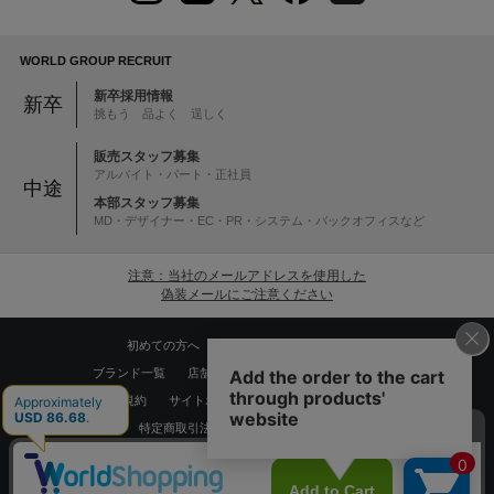
WORLD GROUP RECRUIT
新卒採用情報
新卒
挑もう 品よく 逞しく
販売スタッフ募集
アルバイト・パート・正社員
中途
本部スタッフ募集
MD・デザイナー・EC・PR・システム・バックオフィスなど
注意：当社のメールアドレスを使用した
偽装メールにご注意ください
初めての方へ
ご利用案内・お問い合わせ
ブランド一覧
店舗検索
企業情報
株主優待制度
利用規約
サイトポリシー
プライバシーポリシー
特定商取引法に基づく表記
採用情報
Copyrights © WORLD CO.,LTD. All rights reserved.