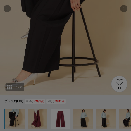
1
/
20
84
ブラック(019)
38(M)
残り
1
点
40(L)
残り
1
点