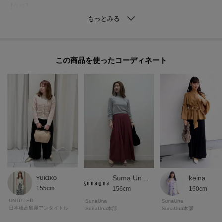
【仕様】
・ポケット数：横×2 後ろ×2
・左脇ファスナー
・ウエスト後ろゴム
・裏地なし
この商品を使った
※照明の関係により、実際よりも色味が違って見える場合があります。ま
た、パソコン・スマートフォンなどの環境により、若干製品と画像のカラー
が異なる場合もございます。
モデル情報：身長165cm B77 W57 H79 着用サイズ：38（M）
ʏᴜᴋɪᴋᴏ
Suma Una本部スタッフ
keina
155cm
156cm
160cm
UNTITLED
SunaUna
SunaUna
日本橋高島屋アンタイトル
SunaUna本部
SunaUna本部