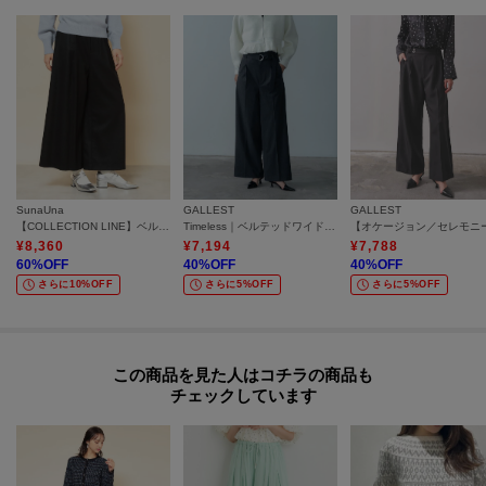
SunaUna
GALLEST
GALLEST
【COLLECTION LINE】ベルト付ガウチョパンツ
Timeless｜ベルテッドワイドパンツ【セットアップ対応】
¥
8,360
¥
7,194
¥
7,788
60
%OFF
40
%OFF
40
%OFF
さらに10%OFF
さらに5%OFF
さらに5%OFF
この商品を見た人はコチラの商品も
チェックしています