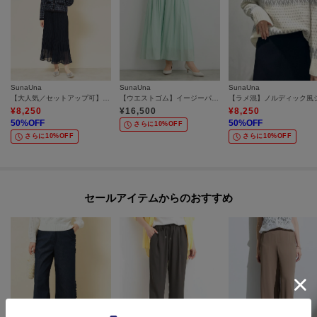
SunaUna
SunaUna
SunaUna
【大人気／セットアップ可】プリーツパンツ
【ウエストゴム】イージーパンツ
¥
8,250
¥
16,500
¥
8,250
50
%OFF
50
%OFF
さらに10%OFF
さらに10%OFF
さらに10%OFF
セールアイテムからのおすすめ