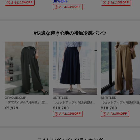
30
%OFF
さらに10%OFF
さらに15%OFF
さらに10%OFF
#快適な穿き心地の接触冷感パンツ
OPAQUE.CLIP
UNTITLED
UNTITLED
『STORY Web7月掲載』 空気パンツ《接触冷感／UVケア／吸水速乾／防シワ／洗濯機OK》
【セットアップ可/遮熱/接触冷感/UVカット】リラクシーガウチョパンツ
¥
5,979
¥
18,700
¥
18,700
さらに10%OFF
さらに5%OFF