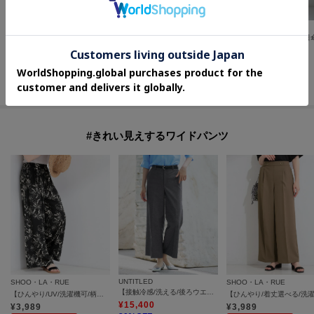
SunaUna
INDIVI
SHOO・LA・RUE
【COLLECTION LINE】フリルデニム
【高レビュー/ひんやり/UV/SS-3L/セットアップ可】さらさらぷるん イージーテーパードパンツ
¥
11,000
¥
10,010
¥
2,442
50
%OFF
30
%OFF
30
%OFF
さらに10%OFF
さらに10%OFF
さらに15%OFF
#きれい見えするワイドパンツ
UNTITLED
SHOO・LA・RUE
SHOO・LA・RUE
【接触冷感/洗える/後ろウエストゴム】オックスワイドパンツ
【ひんやり/UV/洗濯機可/柄アソート】やみつきになる ひやとろイージーワイドパンツ
¥
15,400
¥
3,989
¥
3,989