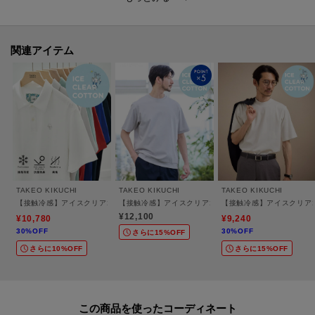
衿の幅を広く設計することで、ジャケットの衿裏に皮脂が付きにくい工夫が
施されています。
展開は、ジャケットインナーとしても使いやすいテーラードTシャツと、ON
関連アイテム
シーンにも対応するビズポロの2タイプ。
夏場にジャケットを着用するシーンでも、汗染みを気にせずスマートに着こ
なせます。
機能性と上品な見た目を両立し、暑い季節のスタイリングを快適に支えるワ
ードローブシリーズです。
ギフト/プレゼント、また大切な方への贈りものとしてもおすすめです。
TAKEO KIKUCHI
TAKEO KIKUCHI
TAKEO KIKUCHI
【接触冷感】アイスクリアコットン ワンポイント ポロシャツ
【接触冷感】アイスクリアコットン Tシャツ
【接触冷感】アイスクリアコ
※照明の関係により、実際よりも色味が違って見える場合があります。ま
¥12,100
¥10,780
¥9,240
30%OFF
30%OFF
た、パソコン・スマートフォンなどの環境により、若干製品と画像のカラー
さらに15%OFF
さらに10%OFF
さらに15%OFF
が異なる場合もございます。
モデル情報：身長186cm B88 W73 H92 着用サイズ：03（L）
この商品を使った