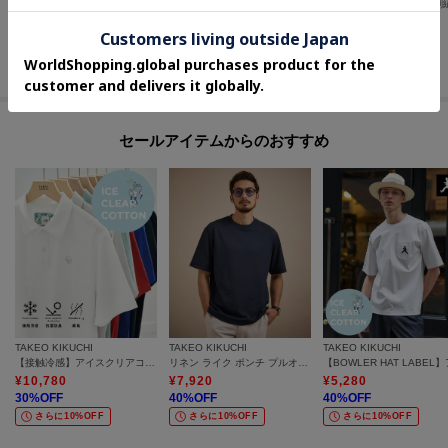
【接触冷感】ハイブリッド リネン 七分袖シャツ
【抗菌防臭】ステイフレッシュ Tシャツ
¥
7,700
¥
7,700
¥
5,346
50
%OFF
30
%OFF
40
%OFF
さらに15%OFF
さらに15%OFF
さらに10%OFF
セールアイテムからのおすすめ
TAKEO KIKUCHI
TAKEO KIKUCHI
TAKEO KIKUCHI
【接触冷感】アイスクリアコットン ワンポイント ポロシャツ
リネン ライク ポンチ プルオーバー
¥
10,780
¥
7,920
¥
5,280
30
%OFF
40
%OFF
40
%OFF
さらに10%OFF
さらに10%OFF
さらに10%OFF