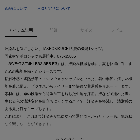
返品について
お取り寄せについて
アイテム説明
詳細
サイズ
レビュー
汗染みを気にしない、TAKEOKIKUCHIの夏の機能Tシャツ。
同素材でポロシャツも展開中。070-35065
「SWEAT STAINLESS SERIES」は、汗染み軽減を軸に、夏を快適に過ごす
ための機能を備えたシリーズです。
接触冷感・遮熱効果・マシンウォッシャブルといった、暑い季節に嬉しい機
能を兼ね備え、ビジネスからデイリーまで快適な着用感をサポートします。
素材には、糸の段階から特殊加工を施した生地を採用。汗などで濡れた際に
生じる色の濃淡変化を目立ちにくくすることで、汗染みを軽減し、清潔感の
ある見た目をキープします。
これにより、これまで汗染みが気になって選びづらかったカラーも、気兼ね
なく楽しむことができます。
デザイン面では、ジャケット着用を想定したテーラード衿仕様を採用。後ろ