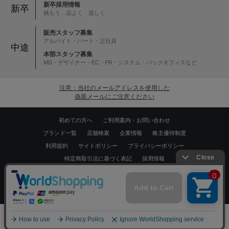
新卒採用情報
新卒
挑もう 品よく 逞しく
販売スタッフ募集
アルバイト・パート・正社員
中途
本部スタッフ募集
MD・デザイナー・EC・PR・システム・バックオフィスなど
注意：当社のメールアドレスを使用した
偽装メールにご注意ください
初めての方へ
ご利用案内・お問い合わせ
ブランド一覧
店舗検索
企業情報
株主優待制度
利用規約
サイトポリシー
プライバシーポリシー
特定商取引法に基づく表記
採用情報
Copyrights © WORLD CO.,LTD. All rights reserved.
スマートフォン ｜
PC
0
メニュー
スナップ
探す
お気に入り
カート