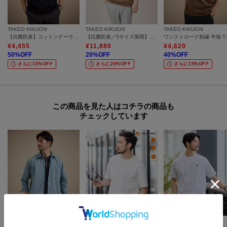
TAKEO KIKUCHI
TAKEO KIKUCHI
TAKEO KIKUCHI
【抗菌防臭】コットンテーラードTシャツ
【抗菌防臭／5サイズ展開】ハイゲージポンチ Tシャツ
¥
4,455
¥
11,880
¥
4,620
50
%OFF
20
%OFF
40
%OFF
さらに15%OFF
さらに20%OFF
さらに15%OFF
この商品を見た人はコチラの商品も
チェックしています
TAKEO KIKUCHI
TAKEO KIKUCHI
TAKEO KIKUCHI