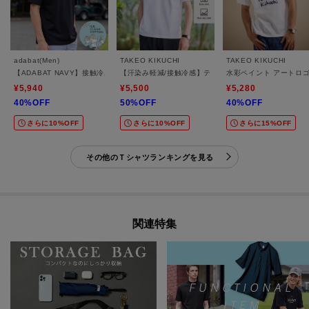
adabat(Men)
TAKEO KIKUCHI
TAKEO KIKUCHI
【ADABAT NAVY】接触冷感/抗菌防臭/消臭 アイスクリアコットン半袖ロゴT
【汗染み軽減/接触冷感】テーラード Tシャツ
水彩ペイント アートロ
¥5,940
¥5,500
¥5,280
40%OFF
50%OFF
40%OFF
さらに10%OFF
さらに10%OFF
さらに15%OFF
その他のＴシャツランキングを見る
関連特集