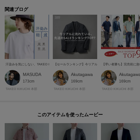
関連ブログ
汗染みを気にしない、TAKEO KIKUCHI 夏の機能トップスに新作が登場！
【セールランキング】今リアルに売れている。先週のセールラ
【早い者勝ち】完売前に急
MASUDA
Akutagawa
Akutagaw
173cm
169cm
169cm
TAKEO KIKUCHI 本部
TAKEO KIKUCHI 本部
TAKEO KIKUCHI 本部
このアイテムを使ったムービー