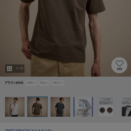
2
/
54
242
ブラウン(043)
02(M)
○
03(L)
○
04(LL)
○
TAKEO KIKUCHI
(タケオキクチ)