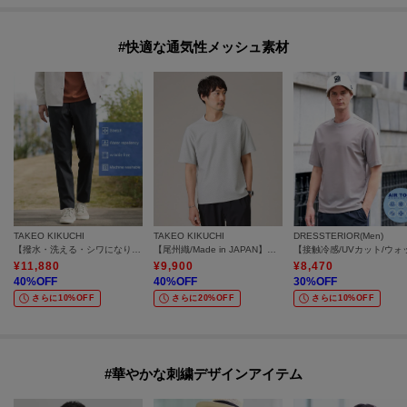
#快適な通気性メッシュ素材
TAKEO KIKUCHI
TAKEO KIKUCHI
DRESSTERIOR(Men)
【撥水・洗える・シワになりにくい】 リランチェ（R） イージーパンツ
【尾州織/Made in JAPAN】メランジ Tシャツ
¥
11,880
¥
9,900
¥
8,470
40
%OFF
40
%OFF
30
%OFF
さらに10%OFF
さらに20%OFF
さらに10%OFF
#華やかな刺繍デザインアイテム