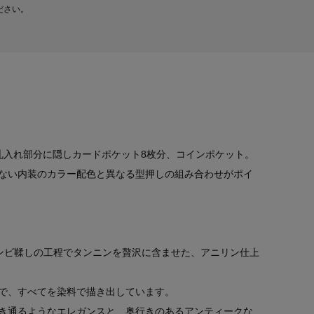
ださい。
札入れ部分に隠しカードポケット8枚分、コインポケット。
ない内装のカラー配色と異なる型押しの組み合わせがポイ
ンビ鞣しの工程でタンニンを贅沢に含ませた、アニリン仕上
で、すべてを染料で描き出しています。
き通るようなエレガンスと、奥行きのあるアンティークな