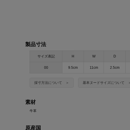
製品寸法
サイズ表記
H
W
D
00
9.5cm
11cm
2.5cm
採寸方法について ＞
基本ヌードサイズについて 
素材
牛革
原産国