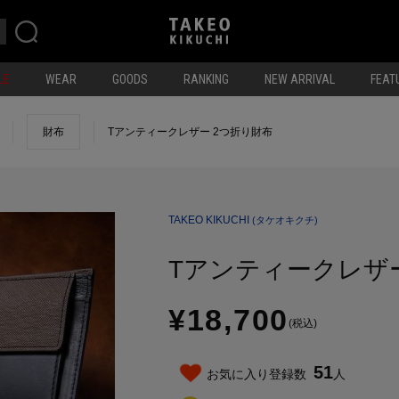
LE
WEAR
GOODS
RANKING
NEW ARRIVAL
FEAT
財布
Tアンティークレザー 2つ折り財布
TAKEO KIKUCHI
(タケオキクチ)
Tアンティークレザ
¥18,700
(税込)
51
お気に入り登録数
人