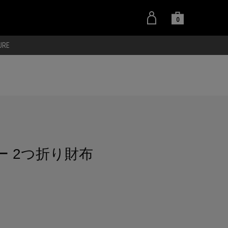
0
URE
ー 2つ折り財布