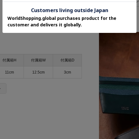
新生活ギフト
就職活動
シン
付属箱H
付属箱W
付属箱D
11cm
12.5cm
3cm
＞