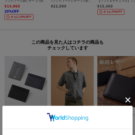
アンティーク調レザー 2つ折り財布
Tアンティークレザー 2つ折り長財布
¥
14,960
¥
22,000
¥
15,400
20
%OFF
さらに5%OFF
さらに10%OFF
この商品を見た人はコチラの商品も
チェックしています
TAKEO KIKUCHI
40CARATS&525
TAKEO KIKUCHI
水シボレザー単パスケース
ドローコードクルーネック半袖スウェット
¥
4,400
¥
10,560
¥
15,840
50
%OFF
40
%OFF
40
%OFF
さらに10%OFF
さらに20%OFF
さらに10%OFF