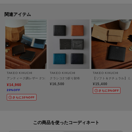
るような艶と深みへと変わる経年変化をお愉しみいただけます。
オリジナルBOX付きでギフトにもおすすめのアイテムです。
関連アイテム
※ポケット数：カード入れ×4、札入れ×2（カード入れ×8）、小銭入れ×1、そ
の他ポケット×2
大切な方へのギフトとしてもお薦めです。
※照明の関係により、実際よりも色味が違って見える場合があります。ま
TAKEO KIKUCHI
TAKEO KIKUCHI
TAKEO KIKUCHI
た、パソコン・スマートフォンなどの環境により、若干製品と画像のカラー
アンティーク調レザー 2つ折り財布
クラシコ2つ折り財布
【ソフト＆ナチュラル】ミニ
が異なる場合もございます。
¥16,500
¥15,400
¥14,960
20%OFF
さらに5%OFF
さらに10%OFF
この商品を使った