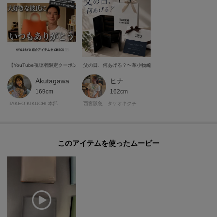
【YouTube視聴者限定クーポンあり！】HYO&RYOさん紹介アイテムはこちら！
父の日、何あげる？〜革小物編〜
Akutagawa
ヒナ
169cm
162cm
TAKEO KIKUCHI 本部
西宮阪急 タケオキクチ
このアイテムを使ったムービー