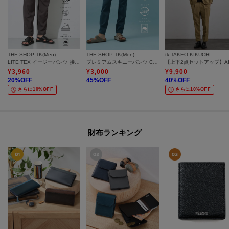
THE SHOP TK(Men)
THE SHOP TK(Men)
tk.TAKEO KIKUCHI
LITE TEX イージーパンツ 接触冷感/吸水速乾/UVカット/アンチピリング/イージーケア/洗濯機OK/セットアップ可
プレミアムスキニーパンツ COOL 360°ストレッチ／接触冷感／全4サイズ・4色展開
¥
3,960
¥
3,000
¥
9,900
20
%OFF
45
%OFF
40
%OFF
さらに10%OFF
さらに10%OFF
財布ランキング