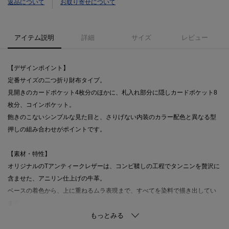
返品について
お取り寄せについて
アイテム説明
詳細
サイズ
レビュー
【デザインポイント】
定番サイズの二つ折り財布タイプ。
見開きのカードポケット4枚分のほかに、札入れ部分に隠しカードポケット8
枚分、コインポケット。
飽きのこないシンプルな見た目と、さりげない内装のカラー配色と異なる型
押しの組み合わせがポイントです。
【素材・特性】
オリジナルのTアンティークレザーは、コンビ鞣しの工程でタンニンを贅沢に
含ませた、アニリン仕上げの牛革。
ベースの着色から、上に重ねるムラ表現まで、すべてを染料で描き出してい
ます。
染料が幾重にも重なることで生まれる、透き通るようなエレガンスと、奥行
きのあるアンティークな表情、使うほどに手の脂が馴染み、内側から湧き出