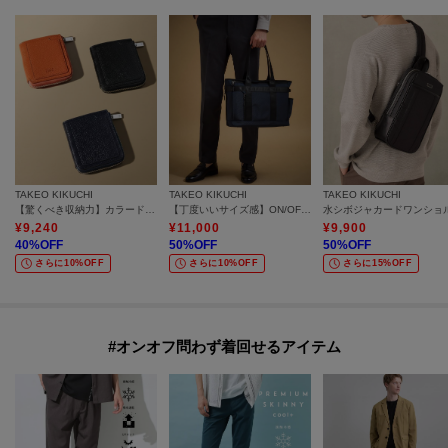
TAKEO KIKUCHI
TAKEO KIKUCHI
TAKEO KIKUCHI
【驚くべき収納力】カラードコンパクト財布
【丁度いいサイズ感】ON/OFFユーティリティートートバッグ
¥
9,240
¥
11,000
¥
9,900
40
%OFF
50
%OFF
50
%OFF
さらに10%OFF
さらに10%OFF
さらに15%OFF
#オンオフ問わず着回せるアイテム