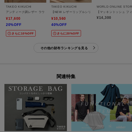
TAKEO KIKUCHI
TAKEO KIKUCHI
アンティーク調レザー ラウンドファスナー 長財布
【NEW レザーリップルシリーズ】 コンパクトウォレッ
【マッキントッシュ フ
¥14,300
¥17,600
¥10,560
20%OFF
40%OFF
さらに10%OFF
さらに20%OFF
その他の財布ランキングを見る
関連特集