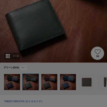
2
/
31
50
グリーン(524)
00
○
TAKEO KIKUCHI
(タケオキクチ)