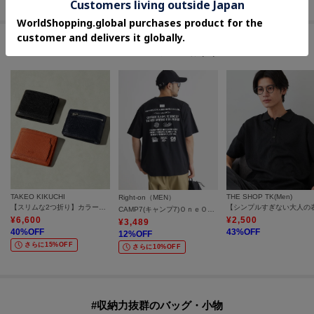
セールアイテムからのおすすめ
TAKEO KIKUCHI
THE SHOP TK(Men)
Right-on（MEN）
【スリムな2つ折り】カラードスリムスマートウォレット
CAMP7(キャンプ7)ＯｎｅＯｃｅａｎ半袖Ｔシャツ
¥
6,600
¥
2,500
¥
3,489
40
%OFF
43
%OFF
12
%OFF
さらに15%OFF
さらに10%OFF
#収納力抜群のバッグ・小物