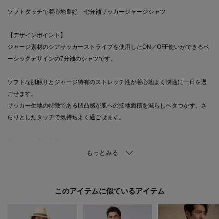
ソフトタッチで着心地良好 七分袖サッカージャージシャツ
【デザインポイント】
ジャージ素材のシアサッカーストライプを使用したON／OFF使いができるベ
ーシックデザインの7分袖のシャツです。
ソフトな肌触りとジャージ特有のストレッチ性が着心地よく快適に一日を過
ごせます。
サッカー生地の特徴である凹凸感が肌への接地面積を減らしベタつかず、さ
らりとしたタッチで気持ちよく過ごせます。
※ポケット数：左胸×1
※こちらの商品はやや透け感があるため、インナーの着用をおすすめしま
す。
【素材・特性】
このアイテムに似ているアイテム
■ポリジン（R）
菌の繁殖をおさえ、臭いを防ぐスウェーデン生まれの抗菌防臭のリーディン