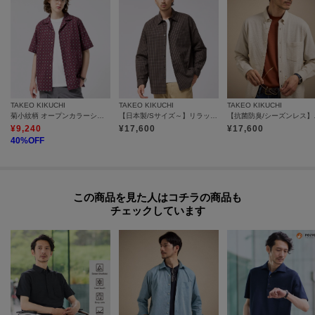
グブランド『ポリジン（R）』の効果により臭いの発生を抑制します。
『ポリジン（R）』は、汗などを含んだ湿った繊維に繁殖するバクテリアの発
生を銀イオンを活用し押さえ込む抗菌防臭機能です。
洗濯を繰り返しても衰えない『ポリジン（R）』の効果でいつも快適で清潔に
お過ごしいただけます。
TAKEO KIKUCHI
TAKEO KIKUCHI
TAKEO KIKUCHI
『ポリジン（R）』はスウェーデン生まれの抗菌防臭のリーディングブランド
菊小紋柄 オープンカラーシャツ
【日本製/Sサイズ～】リラックスフィットシャツ
【抗菌防臭
です。
¥
9,240
¥
17,600
¥
17,600
銀イオンの力でニオイの原因となるバクテリアの増殖を防ぎます。
40
%OFF
※照明の関係により、実際よりも色味が違って見える場合があります。ま
この商品を見た人はコチラの商品も
た、パソコン・スマートフォンなどの環境により、若干製品と画像のカラー
チェックしています
が異なる場合もございます。
モデル情報：身長180cm B83 W70 H93 着用サイズ：03（L）