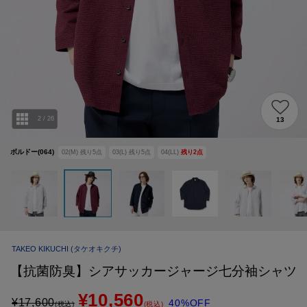
2
/
26
13
ボルドー(064)
02(M)
残り
5
点
03(L)
残り
5
点
04(LL)
残り
2
点
TAKEO KIKUCHI
(タケオキクチ)
【抗菌防臭】シアサッカージャージ七分袖シャツ
¥10,560
¥
17,600
40%OFF
(税込)
(税込)