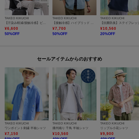
TAKEO KIKUCHI
TAKEO KIKUCHI
TAKEO KIKUCHI
【汗染み軽減/接触冷感】ビズ ポロシャツ
【接触冷感】ハイブリッド リネン 七分袖シャツ
¥
6,600
¥
7,700
¥
10,560
50
%OFF
50
%OFF
20
%OFF
セールアイテムからのおすすめ
TAKEO KIKUCHI
TAKEO KIKUCHI
TAKEO KIKUCHI
ワンポイント刺繍 半袖シャツ
播州織り 千鳥 半袖シャツ
リップル小花シャツ
¥
7,150
¥
10,560
¥
9,900
50
%OFF
40
%OFF
40
%OFF