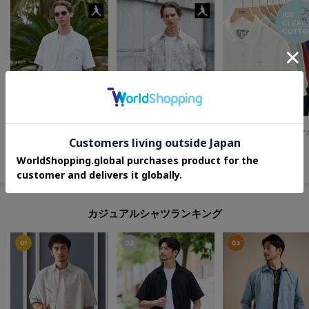
TAKEO KIKUCHI
TAKEO KIKUCHI
TAKEO KIKUCHI
【BOWLER HAT LABEL】ボーラーハットウォーカー刺繍 半袖ボタンダウンシャツ
【BOWLER HAT LABEL】ビリケンさんプリント 半袖シャツ
¥
7,700
¥
8,250
¥
10,780
50
%OFF
50
%OFF
30
%OFF
カジュアルシャツランキング