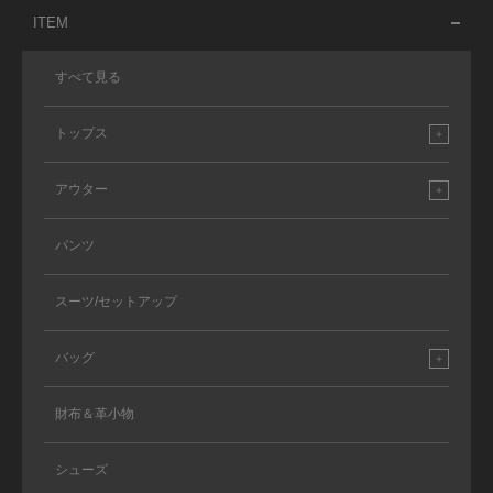
ITEM
すべて見る
トップス
アウター
パンツ
スーツ/セットアップ
バッグ
財布＆革小物
シューズ