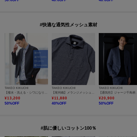
#快適な通気性メッシュ素材
TAKEO KIKUCHI
TAKEO KIKUCHI
TAKEO KIKUCHI
【撥水・洗える・シワになりにくい】 リランチェ（R） シャツ
【尾州織】メランジメッシュ ポロシャツ
【通気
¥
13,200
¥
11,880
¥
20,900
50
%OFF
40
%OFF
50
%OFF
#肌に優しいコットン100％