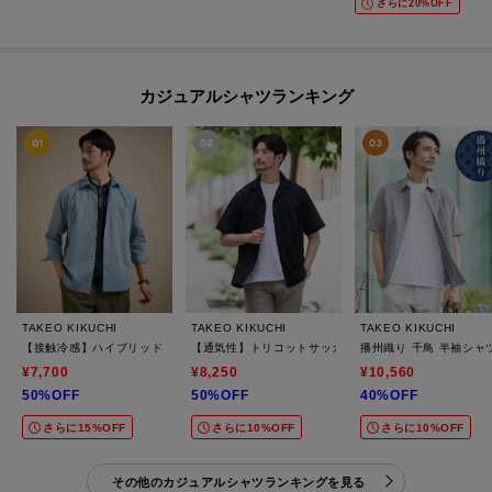
さらに20%OFF
カジュアルシャツランキング
TAKEO KIKUCHI
TAKEO KIKUCHI
TAKEO KIKUCHI
【接触冷感】ハイブリッド リネン 七分袖シャツ
【通気性】トリコットサッカー オープンカラー シャツ
播州織り 千鳥 半袖シャ
¥7,700
¥8,250
¥10,560
50%OFF
50%OFF
40%OFF
さらに15%OFF
さらに10%OFF
さらに10%OFF
その他のカジュアルシャツランキングを見る