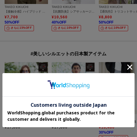
TAKEO KIKUCHI
TAKEO KIKUCHI
TAKEO KIKUCHI
【接触冷感】ハイブリッド リネン 七分袖シャツ
【抗菌防臭】シアサッカージャージ七分袖シャツ
¥
7,700
¥
10,560
¥
8,800
50
%OFF
40
%OFF
50
%OFF
さらに15%OFF
さらに10%OFF
さらに10%OFF
#美しいシルエットの日本製アイテム
TAKEO KIKUCHI
TAKEO KIKUCHI
TAKEO KIKUCHI
【日本製】DotAir（R）リゾートプリント半袖シャツ
【日本製/Sサイズ～】リラックスフィットシャツ
¥
17,600
¥
17,600
¥
18,480
30
%OFF