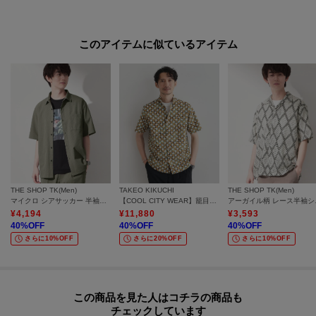
涼しげに大人らしく着こなせる一着です。
一枚着としてはもちろん羽織り感覚でも活躍し、スタイリングに程よいアク
セントを加えてくれます。
このアイテムに似ているアイテム
※照明の関係により、実際よりも色味が違って見える場合があります。ま
た、パソコン・スマートフォンなどの環境により、若干製品と画像のカラー
が異なる場合もございます。
モデル情報：身長180cm B83 W70 H93 着用サイズ：03（L）
THE SHOP TK(Men)
TAKEO KIKUCHI
THE SHOP TK(Men)
マイクロ シアサッカー 半袖シャツ 洗濯機OK／セットアップ可
【COOL CITY WEAR】籠目アート柄 サッカーシャツ /通気性
アーガイ
¥
4,194
¥
11,880
¥
3,593
40
%OFF
40
%OFF
40
%OFF
さらに10%OFF
さらに20%OFF
さらに10%OFF
この商品を見た人はコチラの商品も
チェックしています