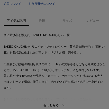
返品について
お取り寄せについて
アイテム説明
詳細
サイズ
レビュー
柄に遊び心を添えた、TAKEO KIKUCHIらしい一枚。
TAKEO KIKUCHIのクリエイティブディレクター・菊池武夫氏が好む「菊科の
花」を着想源に生まれたブランドオリジナル柄「菊小紋」。
伝統的な小紋柄の繊細な表情の中に、「tk」の文字をさりげなく織り交ぜるこ
とで、TAKEO KIKUCHIらしい遊び心とオリジナリティを表現しています。
菊の花が持つ落ち着きや品格をイメージし、カラーリングも渋みのある大人
っぽいトーンで構成。派手すぎず、それでいて存在感のある柄に仕上げてい
ます。
シルエットはややゆとりを持たせたオープンカラーシャツ型を採用。
リラクシーでありながらも上品に見えるバランスに仕上げており、盛夏でも