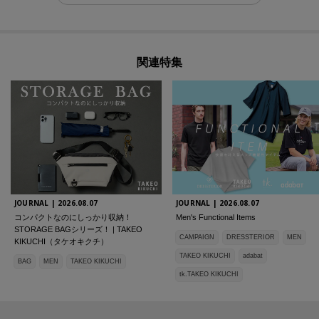
関連特集
JOURNAL |
2026.08.07
JOURNAL |
2026.08.07
コンパクトなのにしっかり収納！
Men's Functional Items
STORAGE BAGシリーズ！ | TAKEO
CAMPAIGN
DRESSTERIOR
MEN
KIKUCHI（タケオキクチ）
TAKEO KIKUCHI
adabat
BAG
MEN
TAKEO KIKUCHI
tk.TAKEO KIKUCHI