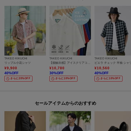
TAKEO KIKUCHI
TAKEO KIKUCHI
TAKEO KIKUCHI
リップル小花シャツ
【接触冷感】アイスクリアコットン ワンポイント ポロシャツ
ビエラ チェック 半袖 シャ
¥
9,900
¥
10,780
¥
10,560
40
%OFF
30
%OFF
40
%OFF
さらに20%OFF
さらに10%OFF
さらに10%OFF
セールアイテムからのおすすめ