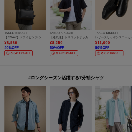
TAKEO KIKUCHI
TAKEO KIKUCHI
TAKEO KIKUCHI
【２WAY】ドライビング/ショルダーバッグ
【通気性】トリコットサッカー オープンカラー シャツ
レザースリッポンスニーカ
¥
8,580
¥
8,250
¥
11,000
40
%OFF
50
%OFF
50
%OFF
さらに10%OFF
さらに10%OFF
さらに15%OFF
#ロングシーズン活躍する7分袖シャツ