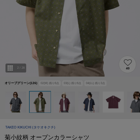
2
/
28
40
オリーブグリーン(126)
02(M)
残り
6
点
03(L)
残り
6
点
04(LL)
残り
3
点
TAKEO KIKUCHI
(タケオキクチ)
菊小紋柄 オープンカラーシャツ