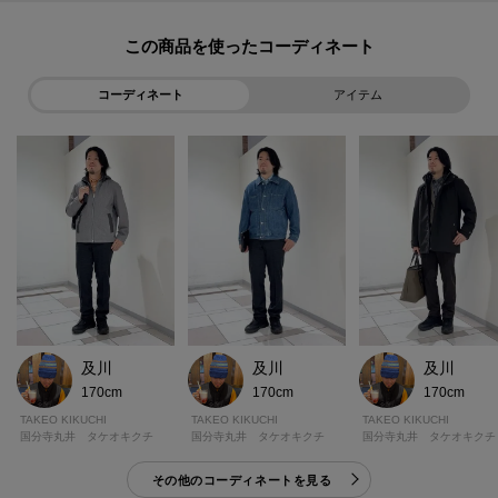
【素材・特性】
この商品を使った
編みから最終整理まで日本屈指のウールファブリック産地、尾州の工場で仕
上げた、ポリエステル糸とウール糸を交編した二重組織のジャージ素材を使
コーディネート
アイテム
用。
ウール糸を交編することで、上品な光沢とシャリっとした滑らかな肌触りを
持たせつつ、ハリコシが生まれ大人な仕上がりに。
裏面はポリエステル糸のみを配置し、肌離れがよく、滑らかな肌触りが特徴
的。
【おすすめスタイリング】
単品性の高い色合いや、素材感で幅広いパンツに合わせやすいです。
茶×黒が今シーズンお勧めのカラースタイルです。
同素材の組上ジャケットを合わせたセットアップスタイリングが特におすす
及川
及川
及川
め。
170cm
170cm
170cm
ジャージシャツ（931－84500）のON系スタイルからモックネックのカット
TAKEO KIKUCHI
TAKEO KIKUCHI
TAKEO KIKUCHI
ソー（931－33906）を合わせたONOFFスタイリングまで、おすすめのアイ
国分寺丸井 タケオキクチ
国分寺丸井 タケオキクチ
国分寺丸井 タケオキクチ
テムです。
その他のコーディネートを見る