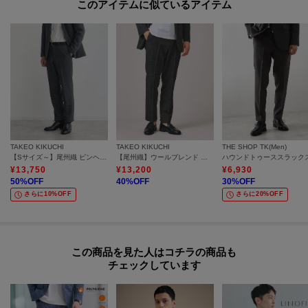
このアイテムに似ているアイテム
ん。
※ジーンズ仕上げの場合、製品寸法より－3cmから加工可
※シングル（レディス）仕上げの場合、製品寸法より－5cmから加工可
※シングル（メンズ）仕上げの場合、製品寸法より－9cmから加工可
※ダブル仕上げの場合、製品寸法より－11cmから加工可
加工方法は商品よって異なりますので入力画面でご確認ください。
モデル情報：身長186cm B92 W72 H95 着用サイズ：03（L）
TAKEO KIKUCHI
TAKEO KIKUCHI
THE SHOP TK(Men)
【Sサイズ～】尾州織 ピンヘッドムリネ パンツ
【尾州織】ウールブレンド ハニカムメッシュ パンツ
¥
13,750
¥
13,200
¥
6,930
50
%OFF
40
%OFF
30
%OFF
さらに10%OFF
さらに20%OFF
この商品を見た人はコチラの商品も
チェックしています