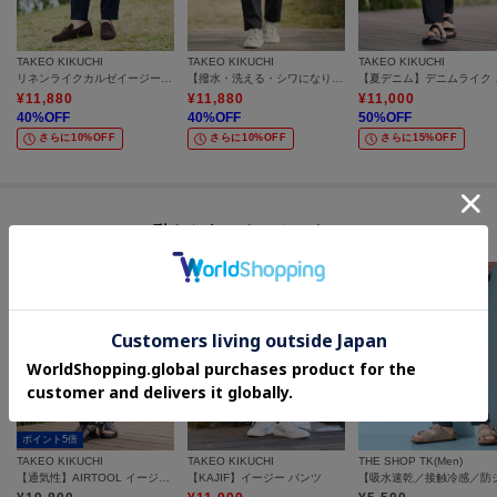
TAKEO KIKUCHI
TAKEO KIKUCHI
TAKEO KIKUCHI
リネンライクカルゼイージーパンツ
【撥水・洗える・シワになりにくい】 リランチェ（R） イージーパンツ
【夏デニ
¥
11,880
¥
11,880
¥
11,000
40
%OFF
40
%OFF
50
%OFF
さらに10%OFF
さらに10%OFF
さらに15%OFF
#動きやすいイージーパンツ
ポイント5倍
TAKEO KIKUCHI
TAKEO KIKUCHI
THE SHOP TK(Men)
【通気性】AIRTOOL イージーパンツ
【KAJIF】イージー パンツ