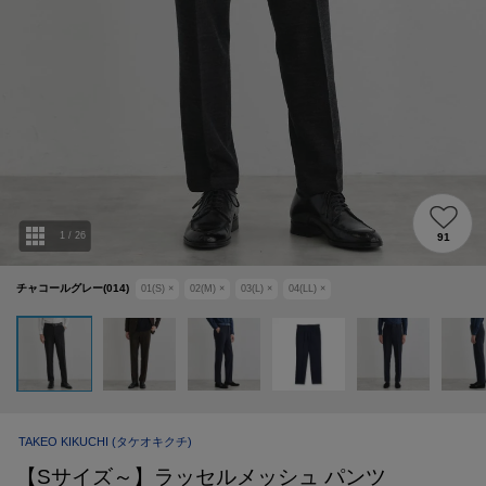
1
/
26
91
チャコールグレー(014)
01(S)
×
02(M)
×
03(L)
×
04(LL)
×
TAKEO KIKUCHI
(タケオキクチ)
【Sサイズ～】ラッセルメッシュ パンツ