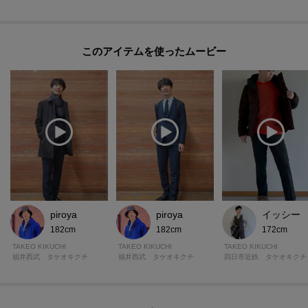
組上品番 931－44501
【仕様】
このアイテムを使ったムービー
・ポケット数：横×2 後ろ×2
・前ファスナー
・裏地なし
※照明の関係により、実際よりも色味が違って見える場合があります。ま
た、パソコン・スマートフォンなどの環境により、若干製品と画像のカラー
が異なる場合もございます。
【加工サービス（裾上げ加工）のご案内】有料
piroya
piroya
イッシー
この商品は加工サービス(裾上げ加工)対応商品です。
182cm
182cm
172cm
在庫がある商品につきましては通常2週間前後でお届けいたします。
TAKEO KIKUCHI
TAKEO KIKUCHI
TAKEO KIKUCHI
ご希望の場合は、製品寸法（股下の長さ）をご確認いただき、ショッピング
福井西武 タケオキクチ
福井西武 タケオキクチ
四日市近鉄 タケオキクチ
カート画面にて加工サービスを選択し、股下の長さを入力して下さい。
また、加工可能な股下の長さについては下記ご確認をお願いいたします。裾
出しの対応は行っておりませんので、製品寸法より長くすることはできませ