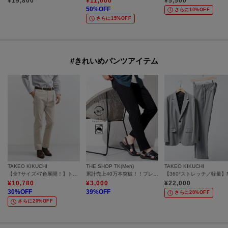
¥
19,800
¥
11,000
¥
5,500
50
%OFF
さらに10%OFF
さらに15%OFF
#きれいめパンツアイテム
TAKEO KIKUCHI
THE SHOP TK(Men)
TAKEO KIKUCHI
【全7サイズ×7色展開！】トップマルチヘリンボン パンツ
累計売上40万本突破！！プレミアムスキニーパンツ 【Sサイズ～/6色展開/360°ストレッチ/洗濯機OK】
¥
10,780
¥
3,000
¥
22,000
30
%OFF
39
%OFF
さらに20%OFF
さらに20%OFF