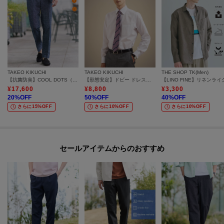
TAKEO KIKUCHI
TAKEO KIKUCHI
THE SHOP TK(Men)
【抗菌防臭】COOL DOTS（R）ドビープリント パンツ
【形態安定】ドビー ドレスシャツ
¥
17,600
¥
8,800
¥
3,300
20
%OFF
50
%OFF
40
%OFF
さらに15%OFF
さらに10%OFF
さらに10%OFF
セールアイテムからのおすすめ