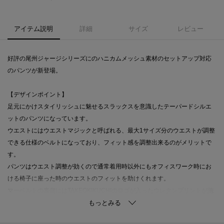
アイテム説明
詳細
サイズ
レビュー
好評の尾州ジャージシリーズにのハニカムメッシュ素材のセットアップ対応
のパンツが新登場。
【デザインポイント】
足元にかけスタイリッシュに魅せるスラックスを意識したテーパードシルエ
ットのパンツになっています。
ウエストにはウエストマジックと呼ばれる、最大1サイズ分のウエストが調整
できる仕様のベルトになっており、フィット感を調整出来るのがメリットで
す。
パンツはウエスト調整が効くので通常着用時以外にもオフィスワーク時にお
ける椅子に座った時のウエストのフィットを助けくれます。
マーベルトの裏側にはTAKEOKIKUCHIのロゴが入ったウレタンプリントが施
され、シャツインした時のパンツのずり落ちやシャツの飛び出しを予防・軽
減します。