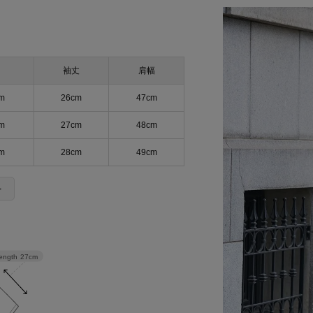
袖丈
肩幅
m
26cm
47cm
m
27cm
48cm
m
28cm
49cm
＞
length
27cm