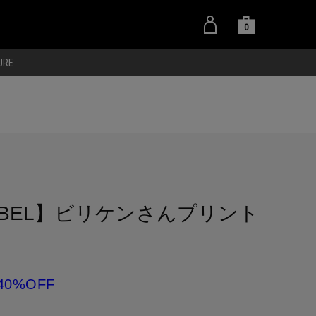
0
URE
 LABEL】ビリケンさんプリント
40%OFF