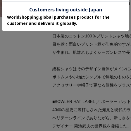
1970年代の懐かしさと遊び心溢れるデ
せんか？
【素材・特性】
日本製のコットン100％プリントシャツ地
目を惹く面白いプリント柄が印象的ですが
が生まれ、肌離れもよくシーズンレスで長
総柄シャツはそのデザイン自体がメインに
ボトムスや小物はシンプルで無地のものを
アクセサリーや帽子で更なる個性をプラス
■BOWLER HAT LABEL ／ ボーラー ハ
40年の歴史に裏打ちされた知見と現代の
ヘリテージラインでありながら、新しさを
デザイナー 菊池武夫の世界観を凝縮した