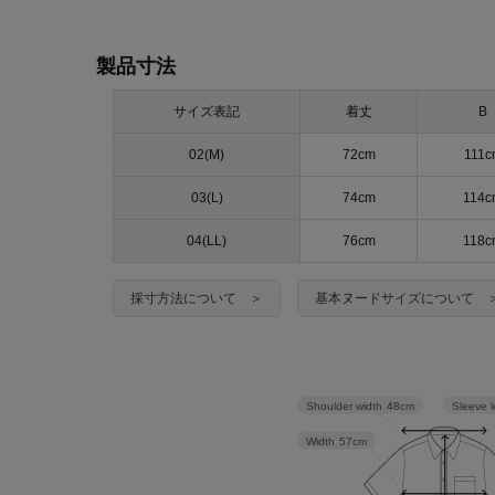
製品寸法
サイズ表記
着丈
B
02(M)
72cm
111c
03(L)
74cm
114c
04(LL)
76cm
118c
採寸方法について ＞
基本ヌードサイズについて 
Sleeve 
Shoulder width
48cm
Width
57cm