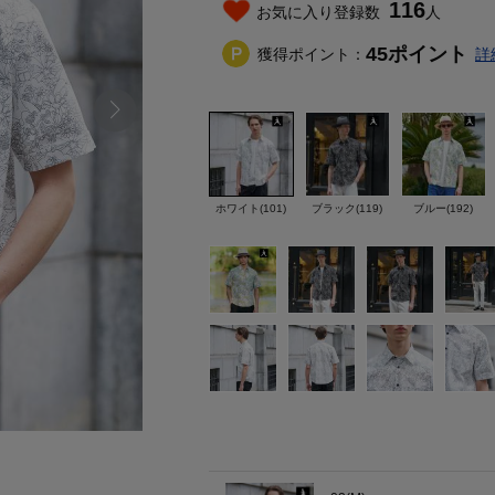
116
お気に入り登録数
人
45
ポイント
獲得ポイント：
詳
ホワイト(101)
ブラック(119)
ブルー(192)