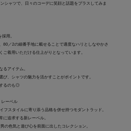
ザインシャツで、日々のコーデに笑顔と話題をプラスしてみま
を採用。
、80／2の細番手地に載せることで適度なハリとしなやかさ
くご着用いただける仕上がりとなっています。
なるアイテム。
選び、シャツの魅力を活かすことがポイントです。
するのも◎
ット レーベル
ライフスタイルに寄り添う品格を併せ持つモダントラッド。
常に追求する新レーベル。
、男の色気と遊び心を前面に出したコレクション。