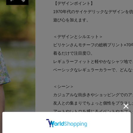
【デザインポイント】
1970年代のサイケデリックなデザイン
遊び心を加えます。
＜デザインとシルエット＞
ビリケンさんモチーフの総柄プリント×70
着るだけで注目度◎。
レギュラーフィットと軽やかなシャツ地で
ベーシックなレギュラーカラーで、どんな
＜シーン＞
カジュアルな街歩きやショッピングでのア
友人との集まりでちょっと個性をプラスし
アートやレトロを感じるイベントやカフェ
Tシャツに羽織ってリゾートスタイルも◎