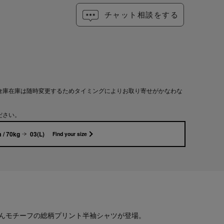
チャット相談をする
倉庫在庫は随時変更するためタイミングによりお取り寄せがかなわな
ださい。
 / 70kg
03(L)
Find your size
んモチーフの総柄プリント半袖シャツが登場。