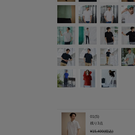
01(S)
残り
3
点
¥15,400(税込)