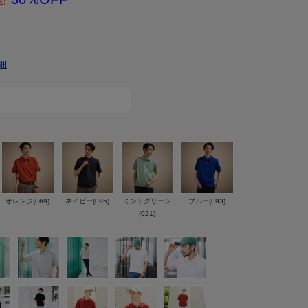
込)
細
オレンジ(069)
ネイビー(095)
ミントグリーン
ブルー(093)
(021)