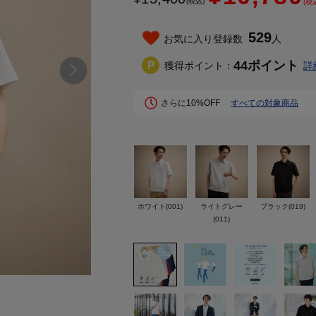
(税込)
(税
529
お気に入り登録数
人
44
ポイント
獲得ポイント：
詳
さらに10%OFF
すべての対象商品
ホワイト(001)
ライトグレー
ブラック(019)
(011)