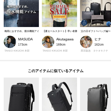
濡れしやすい部分を保護します。
あなたのビジネスを加速させる、次世代の収納力
ジャケットに”添う”ショルダー：計算し尽くされたショルダーハーネスは、ス
ーツやジャケットの肩のラインを崩さず、スマートな印象を保ちます。
梅雨におすすめ、撥水機能アイテム
【夏セールスタート】早い者勝ち！この夏「絶対使える」即
父の日ギフト〜バッグ編〜
マグネットフラップでスマートアクセス：フラップ部分にはマグネットを採
用。開閉がスムーズで、スマートに荷物を取り出せます。
MASUDA
Akutagawa
ヒナ
173cm
169cm
162cm
13インチPC＆タブレット専用ポケット：大切なPCやタブレットを安全に収
納できる専用ポケットを完備。クッション性も高く、衝撃からデバイスを守
TAKEO KIKUCHI 本部
TAKEO KIKUCHI 本部
西宮阪急 タケオキクチ
ります。
充実のガジェット収納：小物類を整理整頓できるガジェットポケットに加
え、充電ケーブルなどをまとめられるガジェットゴムテープも搭載。バッグ
このアイテムに似ているアイテム
の中を常にスッキリと保てます。
自由な働き方を、このバックパックと共に
「クロスフィットバックパック」は、あなたのビジネススタイルを軽やか
に、
そしてスマートに進化させます。機能性とデザイン性を両立したこのバック
パックと共に都市での毎日をさらにクリエイティブに