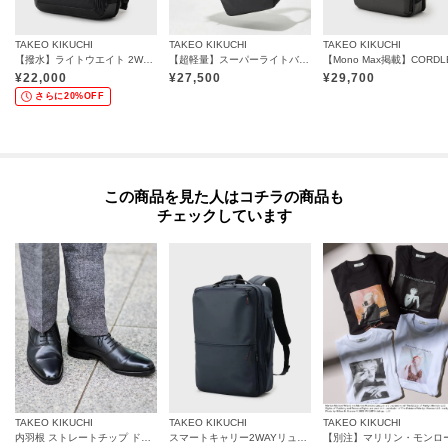
そして快適に。
TAKEO KIKUCHI
TAKEO KIKUCHI
TAKEO KIKUCHI
【撥水】ライトウエイト 2WAYリュック
【超軽量】スーパーライトバックパック
都市生活にフィットする、新しい相棒を。
¥
22,000
¥
27,500
¥
29,700
さらに20%OFF
【仕様】
・ポケット数：内側×3 外側×3
・A4ファイル収納可
この商品を見た人はコチラの商品も
ギフト/プレゼント、また大切な方への贈りものとしてもおすすめです。
チェックしています
※照明の関係により、実際よりも色味が違って見える場合があります。ま
た、パソコン・スマートフォンなどの環境により、若干製品と画像のカラー
が異なる場合もございます。
TAKEO KIKUCHI
TAKEO KIKUCHI
TAKEO KIKUCHI
内羽根 ストレートチップ ドレスシューズ / レザービジネスシューズ
スマートキャリー2WAYリュック