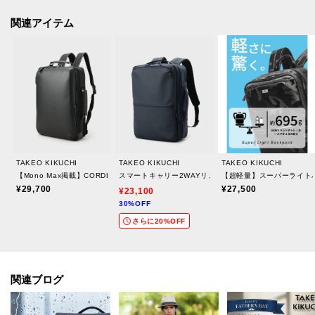
上品な素材と計算されたデザインが魅せる、大人の風格
関連アイテム
本体には、美しい光沢と手触りが上品さを醸し出す素材を採用。特に注目す
べきは、「綺麗なテープショルダー」。
ジャケットや羽織りアイテムの上から背負っても、その洗練されたデザイン
は決して崩れることなく、ビジネススタイルにすっきりと調和します。
オフィスからカフェ、出張先まで、どんなシーンでも品格を損ないません。
軽やかに、そしてスマートに。都市型機能性の真髄
まるで何も背負っていないかのような軽量設計。
TAKEO KIKUCHI
TAKEO KIKUCHI
TAKEO KIKUCHI
約850gという驚きの軽さは、長時間の移動や満員電車でもストレスを感じさ
【Mono Max掲載】CORDLEY（R）2WAYバッグ
スマートキャリー2WAYリュック
【超軽量】スーパーライト
せません。
¥29,700
¥27,500
¥23,100
30%OFF
さらに20%OFF
雨の日も安心の機能。
急な雨にも対応できる素材を採用（※カラーによって異なります）。
019カラー（ゾッキ）：全体に耐水性のある生地を使用。突然の雨にも強く、
関連ブログ
安心してご使用いただけます（※完全防水ではありません）。
519カラー（コンビ））＊＊：カブセ部分に耐水性のある生地を採用。特に水