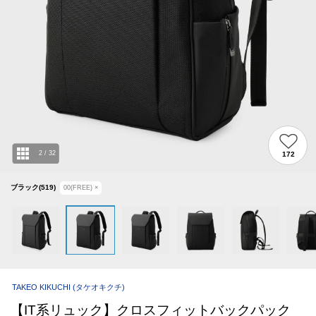
2
/
32
172
ブラック(519)
00(FREE)
×
TAKEO KIKUCHI
(タケオキクチ)
【IT系リュック】クロスフィットバックパック