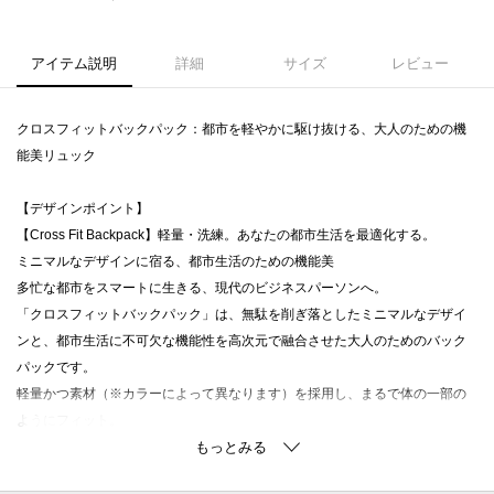
アイテム説明
詳細
サイズ
レビュー
クロスフィットバックパック：都市を軽やかに駆け抜ける、大人のための機
能美リュック
【デザインポイント】
【Cross Fit Backpack】軽量・洗練。あなたの都市生活を最適化する。
ミニマルなデザインに宿る、都市生活のための機能美
多忙な都市をスマートに生きる、現代のビジネスパーソンへ。
「クロスフィットバックパック」は、無駄を削ぎ落としたミニマルなデザイ
ンと、都市生活に不可欠な機能性を高次元で融合させた大人のためのバック
パックです。
軽量かつ素材（※カラーによって異なります）を採用し、まるで体の一部の
ようにフィット。
IT系やフリーアドレスといった、フレキシブルな働き方をするあなたにこそ、
体感していただきたい新しいビジネスギアです。