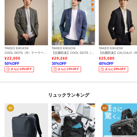
TAKEO KIKUCHI
TAKEO KIKUCHI
TAKEO KIKUCHI
COOL DOTS（R）テーラードジャケット
【抗菌防臭】COOL DOTS（R）ドビープリント ジャケット
¥
22,000
¥
29,260
¥
25,080
50
%OFF
30
%OFF
40
%OFF
さらに10%OFF
さらに15%OFF
さらに20%OFF
リュックランキング