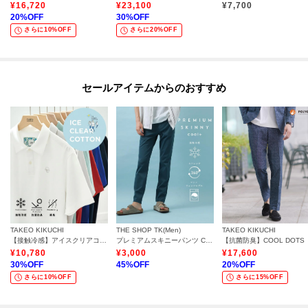
¥
16,720
¥
23,100
¥
7,700
20
%OFF
30
%OFF
さらに10%OFF
さらに20%OFF
セールアイテムからのおすすめ
TAKEO KIKUCHI
THE SHOP TK(Men)
TAKEO KIKUCHI
【接触冷感】アイスクリアコットン ワンポイント ポロシャツ
プレミアムスキニーパンツ COOL 360°ストレッチ／接触冷感／全4サイズ・4色展開
¥
10,780
¥
3,000
¥
17,600
30
%OFF
45
%OFF
20
%OFF
さらに10%OFF
さらに15%OFF