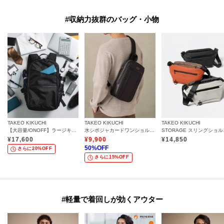
#収納力抜群のバッグ・小物
TAKEO KIKUCHI
TAKEO KIKUCHI
TAKEO KIKUCHI
【大容量/ONOFF】ラージキャパシティー バックパック
水シボジャカードワンショルダーバッグ
STOR
¥
17,600
¥
9,900
¥
14,850
50
%OFF
さらに20%OFF
さらに15%OFF
#軽量で着回しが効くアウター