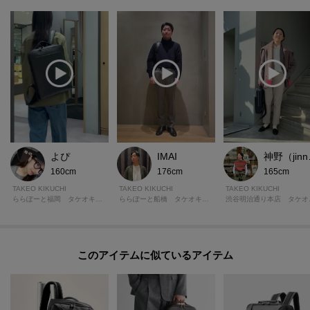
よぴ
IMAI
神
160cm
176cm
165cm
TAKEO KIKUCHI
TAKEO KIKUCHI
TAKEO KIKUCHI
ららぽーと福岡 タケオキクチ
ららぽーと船橋 タケオキクチ
渋谷明
このアイテムに似ているアイテム