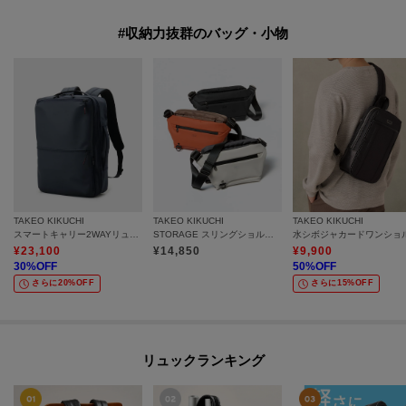
#収納力抜群のバッグ・小物
TAKEO KIKUCHI
TAKEO KIKUCHI
TAKEO KIKUCHI
スマートキャリー2WAYリュック
STORAGE スリングショルダーバック
¥
23,100
¥
14,850
¥
9,900
30
%OFF
50
%OFF
さらに20%OFF
さらに15%OFF
リュックランキング