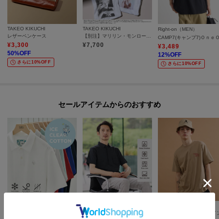
TAKEO KIKUCHI
TAKEO KIKUCHI
Right-on（MEN）
レザーペンケース
【別注】マリリン・モンロー/フォトTシャツ
¥
3,300
¥
7,700
¥
3,489
50
%OFF
12
%OFF
さらに10%OFF
さらに10%OFF
セールアイテムからのおすすめ
TAKEO KIKUCHI
TAKEO KIKUCHI
40CARATS&525
【接触冷感】アイスクリアコットン ワンポイント ポロシャツ
【汗染み軽減/接触冷感】ビズ ポロシャツ