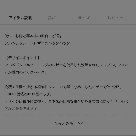
アイテム説明
詳細
サイズ
レビュー
使いこむほど革本来の風合いが増す
フルベジタンニンレザーのバックパック
【デザインポイント】
フルベジタブルタンニングのレザーを使用した洗練されたシンプルなフォル
ムが魅力のバックパック。
物凄く手間の掛かる植物性タンニンで鞣（なめ）したレザーで仕上げた
ONOFF対応のBOX型バッグ。
デザインは最小限に抑え、革本来の自然な風合いを最大限に際立たせ、都会
的な印象を与えます。
使い込むと艶が増すなど、味わい深い経年変化が楽しめる牛革を使用し、使
い手のライフスタイルに寄り添います。
ポストミシンで縫われた美しいカーブやステッチの丁寧さが光るこだわりの