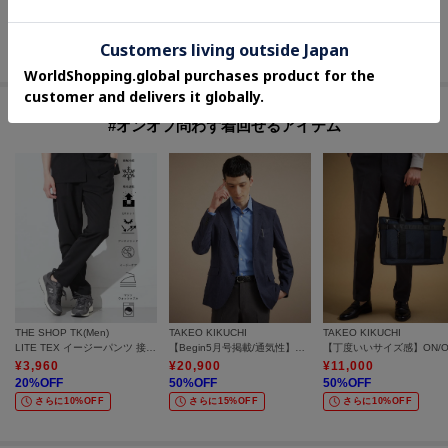
¥
10,780
¥
6,600
¥
5,940
30
%OFF
50
%OFF
40
%OFF
さらに10%OFF
さらに10%OFF
さらに20%OFF
#オンオフ問わず着回せるアイテム
THE SHOP TK(Men)
TAKEO KIKUCHI
TAKEO KIKUCHI
LITE TEX イージーパンツ 接触冷感/吸水速乾/UVカット/アンチピリング/イージーケア/洗濯機OK/セットアップ可
【Begin5月号掲載/通気性】トリコットサッカー ジャケット
¥
3,960
¥
20,900
¥
11,000
20
%OFF
50
%OFF
50
%OFF
さらに10%OFF
さらに15%OFF
さらに10%OFF