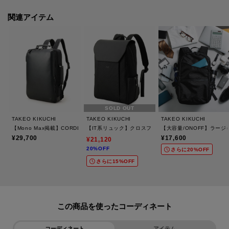
作りは、品格を感じさせるアクセントとなっています。
関連アイテム
ビジネスユースとしてもお休みのお出掛けにもマッチするデザインです。
■13インチ対応パソコンスリーブ。大切なデバイスをしっかり保護。
■内装にペットボトルホルダー装備
■バッグパック容量 約11L
※ポケット数：外側×1 内側×3 ボトルホルダー×1
SOLD OUT
【A4ファイル収納可】
TAKEO KIKUCHI
TAKEO KIKUCHI
TAKEO KIKUCHI
【Mono Max掲載】CORDLEY（R）2WAYバッグ
【IT系リュック】クロスフィットバックパック
【大容量/ONOFF】ラー
この商品はWEBと一部店舗限定展開の商品になります。
¥29,700
¥17,600
¥21,120
20%OFF
さらに20%OFF
さらに15%OFF
ギフト/プレゼント、また大切な方への贈りものとしてもおすすめです。
※照明の関係により、実際よりも色味が違って見える場合があります。ま
この商品を使った
た、パソコン・スマートフォンなどの環境により、若干製品と画像のカラー
が異なる場合もございます。
コーディネート
アイテム