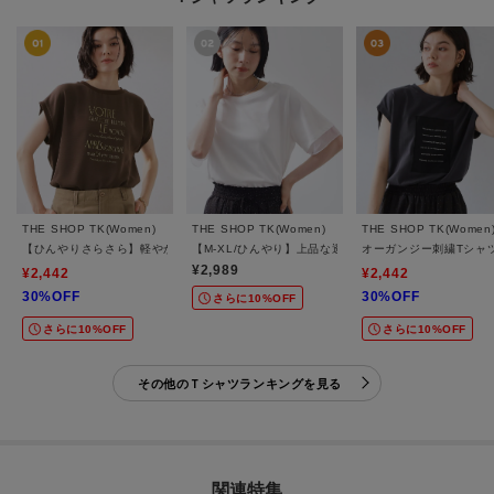
THE SHOP TK(Women)
THE SHOP TK(Women)
THE SHOP TK(Women
【ひんやりさらさら】軽やかに着られる プリントTシャツ
【M-XL/ひんやり】上品な透け感 袖口シアーTシャツ
オーガンジー刺繍Tシャ
¥2,989
¥2,442
¥2,442
30%OFF
30%OFF
さらに10%OFF
さらに10%OFF
さらに10%OFF
その他のＴシャツランキングを見る
関連特集