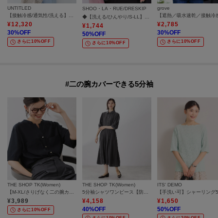
UNTITLED
grove
SHOO・LA・RUE/DRESKIP
【接触冷感/通気性/洗える】スタンドカラーフリルブラウス
◆【洗える/ひんやり/S-LL】フェミニンもクールも フリルリボン5分袖ブラウス
¥
12,320
¥
2,785
¥
1,744
30
%OFF
30
%OFF
50
%OFF
さらに10%OFF
さらに10%OFF
さらに10%OFF
#二の腕カバーできる5分袖
THE SHOP TK(Women)
THE SHOP TK(Women)
ITS' DEMO
【M-XL/さりげなく二の腕カバー】5分袖Wポケットシャツ
5分袖シャツワンピース【防シワ/吸水速乾/UVケア/洗濯機OK】
¥
3,989
¥
4,158
¥
1,650
40
%OFF
50
%OFF
さらに10%OFF
さらに10%OFF
さらに20%OFF