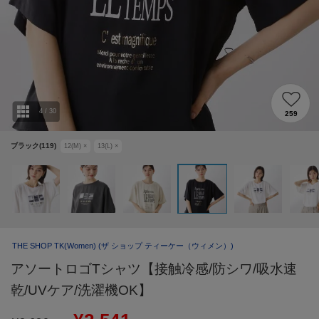
4
/
30
259
ブラック(119)
12(M)
×
13(L)
×
THE SHOP TK(Women)
(ザ ショップ ティーケー（ウィメン）)
アソートロゴTシャツ【接触冷感/防シワ/吸水速
乾/UVケア/洗濯機OK】