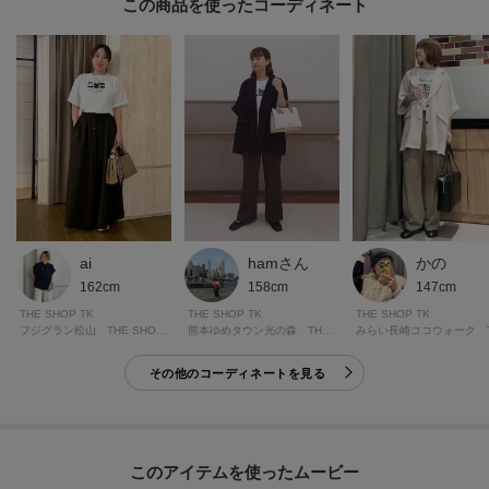
この商品を使った
シンプルなベースアイテムとして、ジーンズやチノパン、スカートなどとの
相性◎。
オフィスはもちろん、アウトドアやレイヤードスタイルにも合わせやすく、
幅広いシーンで存在感を発揮します。
多機能素材ならではの快適さと個性的なプリントが融合した、トレンド感あ
ふれる一着です。
※この製品は、太陽光線中の紫外線（UV）を通しにくくします。この効果は
永久的ではありません。
※この製品は、吸水速乾効果のある素材を使用しています。この効果は永久
hamさん
ai
かの
的ではありません。
158cm
162cm
147cm
THE SHOP TK
THE SHOP TK
THE SHOP TK
熊本ゆめタウン光の森 THE SHOP TK
フジグラン松山 THE SHOP TK
※照明の関係により、実際よりも色味が違って見える場合があります。ま
その他のコーディネートを見る
た、パソコン・スマートフォンなどの環境により、若干製品と画像のカラー
が異なる場合もございます。
このアイテムを使ったムービー