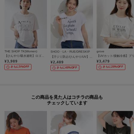
THE SHOP TK(Women)
grove
SHOO・LA・RUE/DRESKIP
【ひんやり/吸水速乾】ロゴレースカバーリングTシャツ
【汗ジミ防止/ひんやり/UV】ロゴプリントTシャツ
¥
3,989
¥
3,479
¥
2,489
さらに5%OFF
さらに20%OFF
さらに40%OFF
この商品を見た人はコチラの商品も
チェックしています