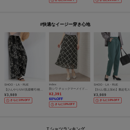
#快適なイージー穿き心地
index
SHOO・LA・RUE
SHOO・LA・RUE
防シワ チェックマーメイドスカート【イージーアイロン／洗濯機OK】
【ひんやり/UV/洗濯機可/柄アソート】やみつきになる ひやとろイージーワイドパンツ
¥
2,391
¥
3,989
¥
3,989
60
%OFF
さらに10%OFF
さらに10%OFF
さらに10%OFF
Ｔシャツランキング