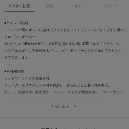
アイテム説明
詳細
サイズ
レビュー
■ポイント/詳細
ヨーロッパ風のオシャレなロゴプリントとフォトプリントの2タイプから選べ
るロゴプルオーバー。
ゆったりめの5分袖デザインで季節を問わず快適に着用できるアイテムです。
シンプルながらも存在感あるプリントが、デイリーなスタイルにアクセント
をプラスします。
■素材/機能性
カットソーライクな布帛素材。
リサイクルポリエステル素材を採用し、さらりとした着心地を実現。
防シワ、接触冷感、吸水速乾、UVカットなどの多機能を備え、マシンウォッ
シュが可能なため忙しい日常でも安心してお使いいただけます。
機能性とデザイン性を両立した、スタイリッシュで快適なプルオーバーで
す。
■おすすめスタイリング