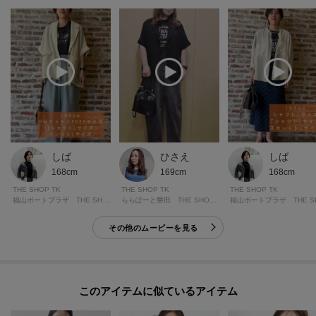
モデル情報：身長166cm B72 W62 H86 着用サイズ：12（M）
しば
ひさえ
しば
168cm
169cm
168cm
THE SHOP TK
THE SHOP TK
THE SHOP TK
福山ポートプラザ THE SHOP TK
ららぽーと磐田 THE SHOP TK
その他のムービーを見る
このアイテムに似ているアイテム