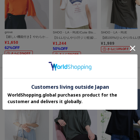
grove
SHOO・LA・RUE/Cutie Blonde
SHOO・LA・RUE
【嬉しい機能付き】やわらかドライタッチシアーフレアスリーブニット
【S-LL/ひんやり/汗ジミ軽減/UVカット】グラフィックアソートTシャツ
¥
1,650
¥
1,244
¥
1,989
62
%OFF
50
%OFF
さらに10%OFF
さらに5%OFF
さらに5%OFF
セールアイテムからのおすすめ