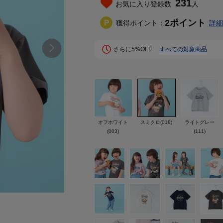
231
お気に入り登録数
人
2
ポイント
獲得ポイント：
詳細
さらに5%OFF
すべての対象商品
オフホワイト
スミクロ(018)
ライトグレー
(003)
(111)