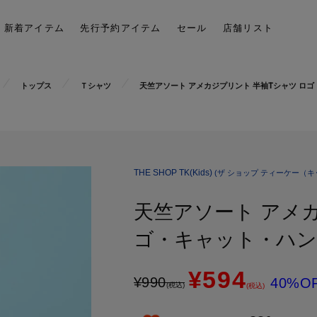
新着アイテム
先行予約アイテム
セール
店舗リスト
トップス
Ｔシャツ
天竺アソート アメカジプリント 半袖Tシャツ ロ
THE SHOP TK(Kids)
(ザ ショップ ティーケー（キ
天竺アソート アメカ
ゴ・キャット・ハン
¥594
¥
990
40%O
(税込)
(税込)