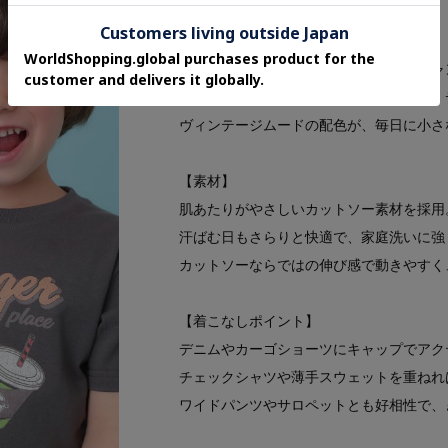
Features
【デザイン】
アメカジロゴ、アメリカンキャット、ジャ
端正なクルーネックとほどよいゆとりで、
ヴィンテージムードの配色が、毎日に小さ
【素材】
肌あたりがやさしいカットソー素材を採用
汗ばむ日もさらりと快適で、家庭洗いに強
カットソーならではの伸び感で動きやすく
【着こなしポイント】
デニムやカーゴショーツにキャップでアク
チェックシャツや薄手スウェットを重ねれ
ワイドパンツやサロペットとも好相性で、