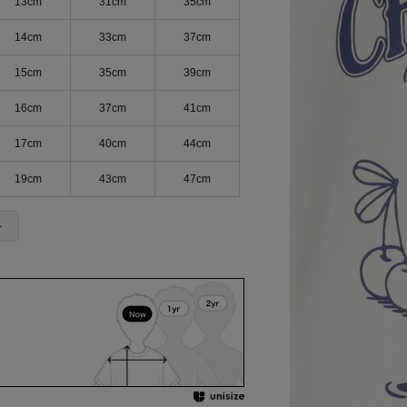
13cm
31cm
35cm
14cm
33cm
37cm
15cm
35cm
39cm
16cm
37cm
41cm
17cm
40cm
44cm
19cm
43cm
47cm
＞