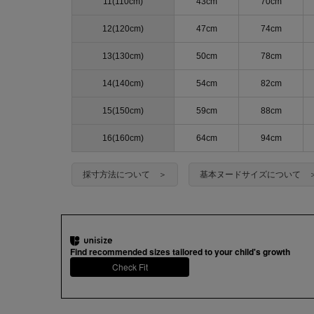
11(110cm)
43cm
70cm
12(120cm)
47cm
74cm
13(130cm)
50cm
78cm
14(140cm)
54cm
82cm
15(150cm)
59cm
88cm
16(160cm)
64cm
94cm
採寸方法について ＞
基本ヌードサイズについて 
Find recommended sizes tailored to your child's growth
Check Fit