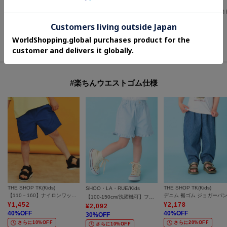
PINK-latte
THE SHOP TK(Kids)
PINK-latte
袖チュール切替ナンバリング半袖Tシャツ
デニム ショートパンツ
¥
980
¥
1,793
¥
871
50
%OFF
40
%OFF
73
%OFF
さらに20%OFF
#楽ちんウエストゴム仕様
THE SHOP TK(Kids)
THE SHOP TK(Kids)
SHOO・LA・RUE/Kids
【110－160】ナイロンワッシャーショーツ/接触冷感・洗濯機OK
デニム 裾ゴム ジョガーパ
【100-150cm/洗濯機可】フリルショートパンツ
¥
1,452
¥
2,178
¥
2,092
40
%OFF
40
%OFF
30
%OFF
さらに10%OFF
さらに20%OFF
さらに10%OFF