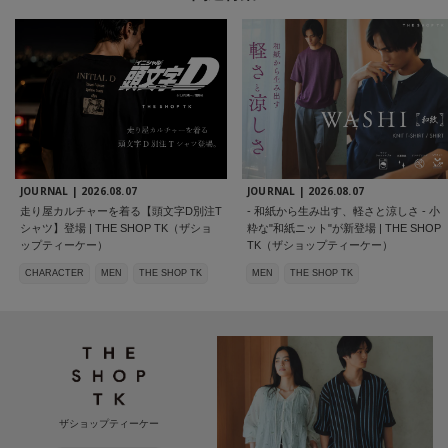
JOURNAL |
2026.08.07
JOURNAL |
2026.08.07
走り屋カルチャーを着る【頭文字D別注T
- 和紙から生み出す、軽さと涼しさ - 小
シャツ】登場 | THE SHOP TK（ザショ
粋な"和紙ニット"が新登場 | THE SHOP
ップティーケー）
TK（ザショップティーケー）
CHARACTER
MEN
THE SHOP TK
MEN
THE SHOP TK
ザショップティーケー