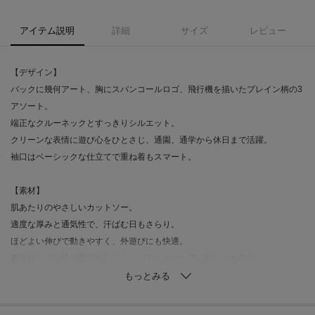
アイテム説明
詳細
サイズ
レビュー
【デザイン】
バックに幾何アート、胸にスパンコールロゴ、飛行機を描いたプレイン柄の3
アソート。
端正なクルーネックとすっきりシルエット。
クリーンな表情に遊び心をひとさじ、通園、通学から休日まで活躍。
袖口はベーシックな仕立てで重ね着もスマート。
【素材】
肌あたりのやさしいカットソー。
適度な厚みと通気性で、汗ばむ日もさらり。
ほどよい伸びで動きやすく、外遊びにも快適。
首元はリブ仕様で型崩れしにくく、デイリーケアに強いのも魅力。
【着こなしポイント】
デニムやカーゴショーツでアクティブに。幾何柄はモノトーン小物で都会