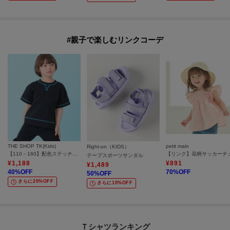
#親子で楽しむリンクコーデ
THE SHOP TK(Kids)
petit main
Right-on（KIDS）
【110－160】配色ステッチガゼットTEE
テープスポーツサンダル
¥
1,188
¥
891
¥
1,489
40
%OFF
70
%OFF
50
%OFF
さらに20%OFF
さらに10%OFF
Ｔシャツランキング