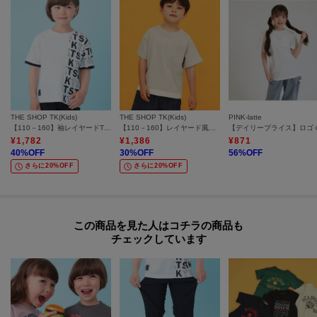
THE SHOP TK(Kids)
THE SHOP TK(Kids)
PINK-latte
【110－160】袖レイヤードTSTKtee
【110－160】レイヤード風半袖Tシャツ/洗濯機OK
¥
1,782
¥
1,386
¥
871
40
%OFF
30
%OFF
56
%OFF
さらに20%OFF
さらに20%OFF
この商品を見た人はコチラの商品も
チェックしています