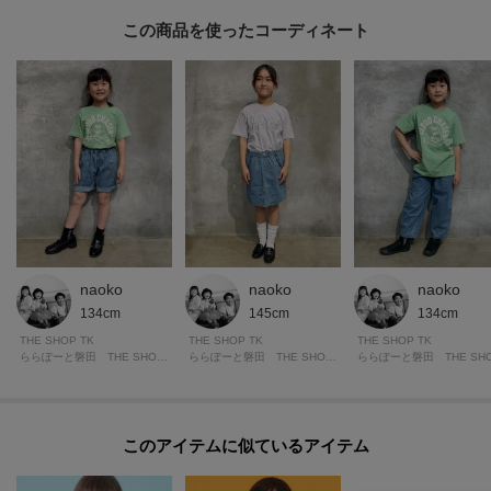
的、プレイン柄はキャップを合わせてスポーティに。
この商品を使った
ロゴはきらめきを主役に、サロペットやスカートで軽やかに仕上げて。
※照明の関係により、実際よりも色味が違って見える場合があります。ま
た、パソコン・スマートフォンなどの環境により、若干製品と画像のカラー
が異なる場合もございます。
naoko
naoko
naoko
134cm
145cm
134cm
THE SHOP TK
THE SHOP TK
THE SHOP TK
ららぽーと磐田 THE SHOP TK
ららぽーと磐田 THE SHOP TK
このアイテムに似ているアイテム