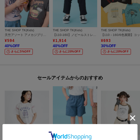
THE SHOP TK(Kids)
THE SHOP TK(Kids)
THE SHOP TK(Kids)
天竺アソート アメカジプリント 半袖Tシャツ ロゴ・キャット・ハンバーガー
【110-160】ノビールストレートパンツ
¥
594
¥
1,914
¥
693
40
%OFF
40
%OFF
30
%OFF
さらに5%OFF
さらに20%OFF
さらに20%OFF
セールアイテムからのおすすめ