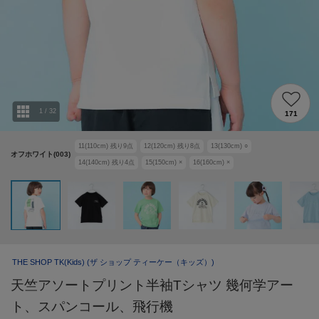
1
/
32
171
11(110cm)
残り
9
点
12(120cm)
残り
8
点
13(130cm)
○
オフホワイト(003)
14(140cm)
残り
4
点
15(150cm)
×
16(160cm)
×
THE SHOP TK(Kids)
(ザ ショップ ティーケー（キッズ）)
天竺アソートプリント半袖Tシャツ 幾何学アー
ト、スパンコール、飛行機