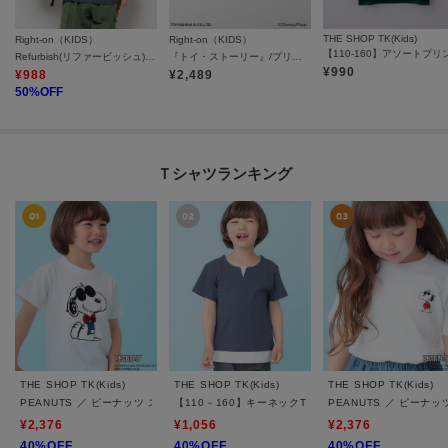
THE SHOP TK(Kids)
Right-on（KIDS）
Right-on（KIDS）
Refurbish(リファービッシュ)接触冷感プリントＴシャツ
『トイ・ストーリー』/プリントTシャツ
¥
990
¥
988
¥
2,489
50
%OFF
Ｔシャツランキング
THE SHOP TK(Kids)
THE SHOP TK(Kids)
THE SHOP TK(Kids)
PEANUTS ／ ピーナッツ スヌーピー さがら刺繍 半袖Tシャツ
【110－160】キーネックTシャツ
PEANUTS ／ ピーナ
¥2,376
¥1,056
¥2,376
40%OFF
40%OFF
40%OFF