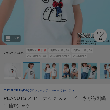
2
/
15
28
11(110cm)
残り
1
点
12(120cm)
残り
6
点
13(130cm)
残り
7
点
オフホワイト(603)
14(140cm)
残り
7
点
15(150cm)
残り
8
点
16(160cm)
×
THE SHOP TK(Kids)
(ザ ショップ ティーケー（キッズ）)
PEANUTS ／ ピーナッツ スヌーピー さがら刺繍
半袖Tシャツ