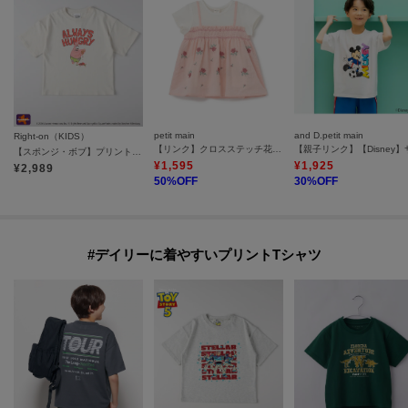
petit main
and D.petit main
Right-on（KIDS）
【リンク】クロスステッチ花ドッキングTシャツ
【スポンジ・ボブ】プリントTシャツ（親子リンク）
¥
1,595
¥
1,925
¥
2,989
50
%OFF
30
%OFF
#デイリーに着やすいプリントTシャツ