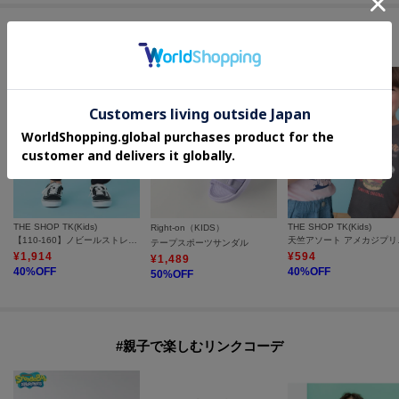
セールアイテムからのおすすめ
THE SHOP TK(Kids)
THE SHOP TK(Kids)
Right-on（KIDS）
【110-160】ノビールストレートパンツ
天竺アソート 
テープスポーツサンダル
¥
1,914
¥
594
¥
1,489
40
%OFF
40
%OFF
50
%OFF
#親子で楽しむリンクコーデ