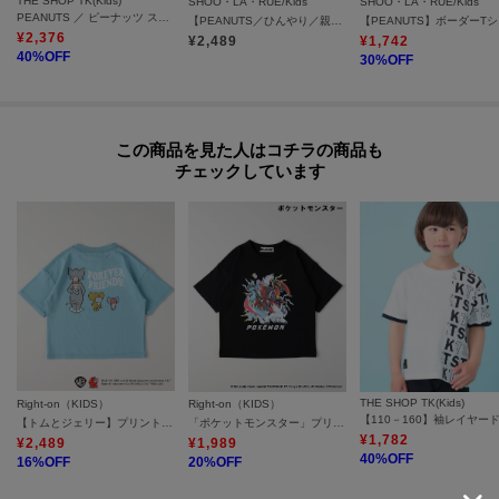
THE SHOP TK(Kids)
SHOO・LA・RUE/Kids
SHOO・LA・RUE/Kids
PEANUTS ／ ピーナッツ スヌーピー ワンポイント刺繍半袖Tシャツ
【PEANUTS／ひんやり／親子リンク】プリントTシャツ
【
¥
2,376
¥
2,489
¥
1,742
40
%OFF
30
%OFF
この商品を見た人はコチラの商品も
チェックしています
THE SHOP TK(Kids)
Right-on（KIDS）
Right-on（KIDS）
【トムとジェリー】プリントTシャツ
「ポケットモンスター」プリントTシャツ
¥
1,782
¥
2,489
¥
1,989
40
%OFF
16
%OFF
20
%OFF