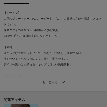
【デザイン】
人気のジョー・クールのスヌーピーを、もこもこ質感のさがら刺繍でフロン
トにオン。
蝶ネクタイのオリジナル図案が遊び心満点。
2柄から選べ、毎日の主役になる半袖Tです。
【素材】
やわらかな天竺カットソーで、肌あたりやさしく通気性も◎。
汗をかいてもベタつきにくく、軽くて動きやすい。
デイリー洗いにも頼れる、キッズに嬉しい快適素材。
【着こなしポイント】
デニムやカーゴで元気に、ショーツで夏らしく。
シンプルボトムに合わせて刺繍を主役に。
薄手シャツを羽織ればお出かけにも。
きょうだいリンクにも取り入れやすい一枚。
関連アイテム