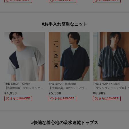
#お手入れ簡単なニット
THE SHOP TK(Men)
THE SHOP TK(Men)
THE SHOP TK(Men)
【洗濯機OK】ブロッキング半袖ニット
【抗菌防臭／UVカット／洗濯機OK】和紙混 半袖ニットシャツ
¥
4,950
¥
5,500
¥
6,989
さらに10%OFF
さらに10%OFF
さらに10%OFF
#快適な着心地の吸水速乾トップス