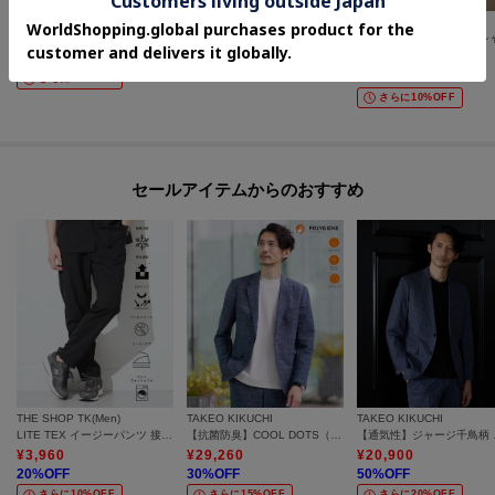
THE SHOP TK(Men)
THE SHOP TK(Men)
TAKEO KIKUCHI
【抗菌防臭／UVカット／洗濯機OK】和紙混 半袖ニット
【シンプルすぎない大人の表情】ケーブルフクレポロシャツ 吸水速乾/UVケア/洗濯機OK
【徳島ニット】ニットＴシ
¥
4,989
¥
2,500
¥
8,800
43
%OFF
50
%OFF
さらに10%OFF
さらに10%OFF
セールアイテムからのおすすめ
THE SHOP TK(Men)
TAKEO KIKUCHI
TAKEO KIKUCHI
LITE TEX イージーパンツ 接触冷感/吸水速乾/UVカット/アンチピリング/イージーケア/洗濯機OK/セットアップ可
【抗菌防臭】COOL DOTS（R）ドビープリント ジャケット
【通気
¥
3,960
¥
29,260
¥
20,900
20
%OFF
30
%OFF
50
%OFF
さらに10%OFF
さらに15%OFF
さらに20%OFF