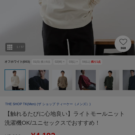
1
/
57
368
オフホワイト(003)
01(S)
残り
6
点
02(M)
×
03(L)
×
04(LL)
残り
1
点
THE SHOP TK(Men)
(ザ ショップ ティーケー（メンズ）)
【触れるたびに心地良い】ライトモールニット
洗濯機OK/ユニセックスでおすすめ！