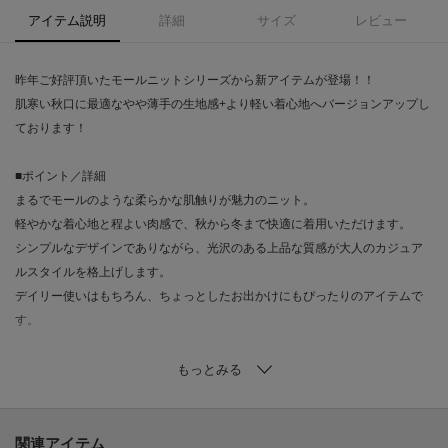
アイテム説明
詳細
サイズ
レビュー
昨年ご好評頂いたモールニットシリーズから新アイテムが登場！！
肌寒い秋口に最適なやや薄手の生地感+より軽い着心地へバージョンアップし
ております！
■ポイント／詳細
まるでモールのような柔らかな肌触りが魅力のニット。
軽やかな着心地と程よい肉感で、秋から冬まで快適に着用いただけます。
シンプルなデザインでありながら、光沢のある上品な質感が大人のカジュア
ルスタイルを格上げします。
デイリー使いはもちろん、ちょっとしたお出かけにもぴったりのアイテムで
す。
■素材／機能特性
このニットは、ふんわりとしたモールタッチの素材を使用しており、肌に触
れるたびに心地よさを実感できます。
軽量でありながら適度にあたたかく、寒暖差のある季節にも最適。
関連アイテム