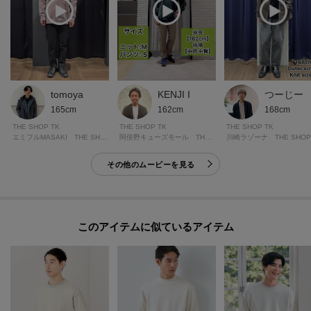
tomoya
KENJI I
つーじー
165cm
162cm
168cm
THE SHOP TK
THE SHOP TK
THE SHOP TK
エミフルMASAKI THE SHOP TK
阿倍野キューズモール THE SHOP TK
川崎ラゾーナ THE SHOP
その他のムービーを見る
このアイテムに似ているアイテム