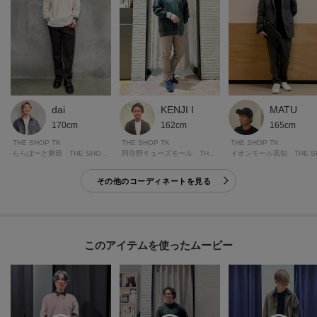
再入荷通知や値下げ情報、在庫状況をメルマガにてお知らせ！
マイページにてお気に入り一覧もチェックできます！！
＊＊＊＊＊＊＊＊＊＊＊＊＊＊＊＊＊＊＊＊＊＊＊＊＊＊＊＊＊
KENJI I
dai
MATU
162cm
170cm
165cm
THE SHOP TK
THE SHOP TK
THE SHOP TK
※照明の関係により、実際よりも色味が違って見える場合があります。ま
阿倍野キューズモール THE SHOP TK
ららぽーと磐田 THE SHOP TK
た、パソコン・スマートフォンなどの環境により、若干製品と画像のカラー
その他のコーディネートを見る
が異なる場合もございます。
モデル情報：身長181cm B86 W73 H92 着用サイズ：03（L）
このアイテムを使ったムービー