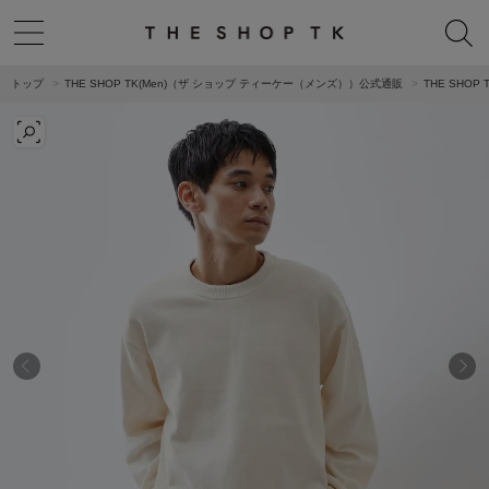
トップ
THE SHOP TK(Men)（ザ ショップ ティーケー（メンズ））公式通販
THE SHO