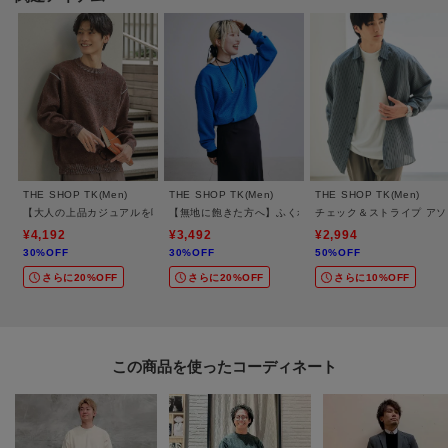
さらに、通気性にも富んでいるため、長時間の着用でも快適さをキープしま
す。
■おすすめコーディネート
このライトモールニットは、シンプルなデザインだからこそ幅広いコーディ
ネートに対応可能。
デニムパンツと合わせたカジュアルスタイルはもちろん、チノパンやスラッ
クスと組み合わせれば、きれいめスタイルにもおすすめです。
THE SHOP TK(Men)
THE SHOP TK(Men)
THE SHOP TK(Men)
さらに、ジャケットのインナーとしても活躍し、オンオフ問わず使える一着
【大人の上品カジュアルを叶える】ハグするニット 洗濯機OK／6色展開
【無地に飽きた方へ】ふくれジャカードスウェット 洗濯機
チェック＆ストライプ ア
です。
¥4,192
¥3,492
¥2,994
30%OFF
30%OFF
50%OFF
さらに20%OFF
さらに20%OFF
さらに10%OFF
＊＊＊＊＊＊＊＊＊＊＊＊＊＊＊＊＊＊＊＊＊＊＊＊＊＊＊＊＊
【お買い物をよりお楽しみいただくために♪】
この商品を使った
＼＼気になるアイテムはお気に入り登録がおすすめ！／／
オンラインサイトの商品ページにある『ハートマーク』をタップして簡単に
追加できます。