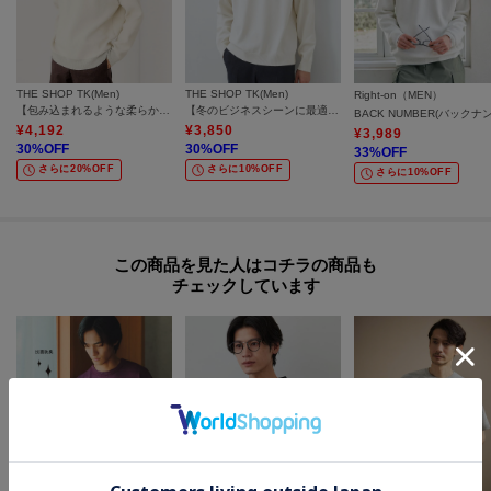
THE SHOP TK(Men)
THE SHOP TK(Men)
Right-on（MEN）
【包み込まれるような柔らかさ】配色モールニット 洗濯機OK
【冬のビジネスシーンに最適】シルキーモックネックニット 洗濯機OK
¥
4,192
¥
3,850
¥
3,989
30
%OFF
30
%OFF
33
%OFF
さらに20%OFF
さらに10%OFF
さらに10%OFF
この商品を見た人はコチラの商品も
チェックしています