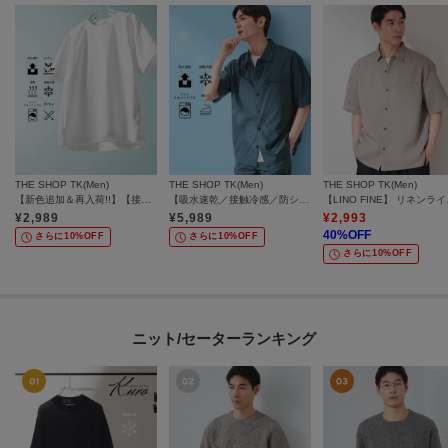
THE SHOP TK(Men)
THE SHOP TK(Men)
THE SHOP TK(Men)
【新色追加＆再入荷!!】【接触冷感/吸水速乾/UVカット/透け防止/遮熱】BO-NO TEE/ボーノTシャツ
【吸水速乾／接触冷感／防シワ／マシンウォッシャブル】ハイドロクール 半袖シャツ
【LINO FINE】
¥
2,989
¥
5,989
¥
2,993
40
%OFF
さらに10%OFF
さらに10%OFF
さらに10%OFF
ニット/セーターランキング