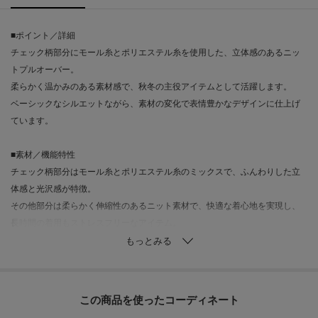
■ポイント／詳細
チェック柄部分にモール糸とポリエステル糸を使用した、立体感のあるニッ
トプルオーバー。
柔らかく温かみのある素材感で、秋冬の主役アイテムとして活躍します。
ベーシックなシルエットながら、素材の変化で表情豊かなデザインに仕上げ
ています。
■素材／機能特性
チェック柄部分はモール糸とポリエステル糸のミックスで、ふんわりした立
体感と光沢感が特徴。
その他部分は柔らかく伸縮性のあるニット素材で、快適な着心地を実現し、
長時間の着用もストレスフリーなアイテム。
■おすすめコーディネート
デニムやチノパンと合わせて、ラフな大人カジュアルスタイルに。
シャツをレイヤードすれば、きれいめのオフィスカジュアルにも対応可能。
この商品を使った
ブーツやスニーカーなど、足元次第でコーディネートの印象を変えやすいア