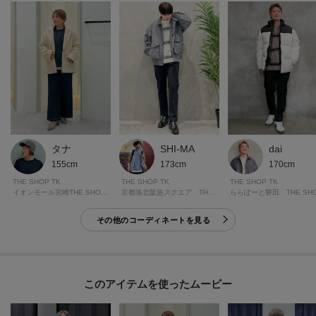
イテムです。
※照明の関係により、実際よりも色味が違って見える場合があります。ま
た、パソコン・スマートフォンなどの環境により、若干製品と画像のカラー
が異なる場合もございます。
タナ
dai
SHI-MA
モデル情報：身長180cm B84 W67 H90 着用サイズ：03（L）
155cm
170cm
173cm
THE SHOP TK
THE SHOP TK
THE SHOP TK
イオンモール宮崎THE SHOP TK
京都洛北阪急スクエア THE SHOP TK
その他のコーディネートを見る
このアイテムを使ったムービー