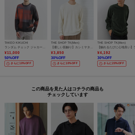
TAKEO KIKUCHI
THE SHOP TK(Men)
THE SHOP TK(Men)
ランダム チェック ジャカード ニット
【優しい肌触り】カシミヤタッチ チェックニット 洗濯機OK
¥
11,000
¥
3,850
¥
4,192
50
%OFF
30
%OFF
30
%OFF
さらに10%OFF
さらに10%OFF
さらに20%OFF
この商品を見た人はコチラの商品も
チェックしています