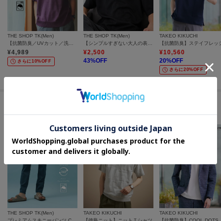
THE SHOP TK(Men)
THE SHOP TK(Men)
TAKEO KIKUCHI
【抗菌防臭／UVカット／洗濯機OK】和紙混 半袖ニット
【シンプルすぎない大人の表情】ケーブルフクレポロシャツ 吸水速乾/UVケア/洗濯機OK
¥
4,989
¥
2,500
¥
10,560
43
%OFF
20
%OFF
さらに10%OFF
さらに20%OFF
セールアイテムからのおすすめ
THE SHOP TK(Men)
TAKEO KIKUCHI
TAKEO KIKUCHI
プレミアムスキニーパンツ COOL 360°ストレッチ／接触冷感／全4サイズ・4色展開
【徳島ニット】ニットＴシャツ