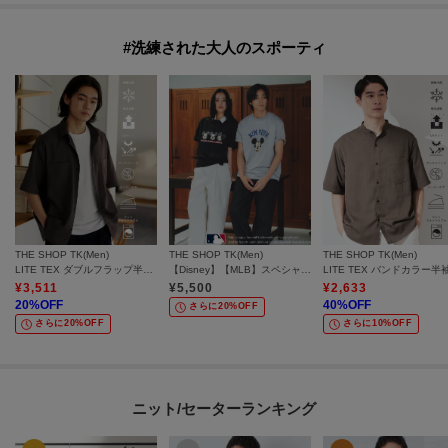
#洗練された大人のスポーティ
THE SHOP TK(Men)
THE SHOP TK(Men)
THE SHOP TK(Men)
LITE TEX ダブルフラップ半袖シャツ 接触冷感/吸水速乾/UVカット/アンチピリング/イージーケア/洗濯機OK/セットアップ可
【Disney】【MLB】スペシャルデザイン半袖Tシャツ
¥
3,511
¥
5,500
¥
2,633
20
%OFF
40
%OFF
さらに20%OFF
さらに20%OFF
さらに10%OFF
ニット/セーターランキング