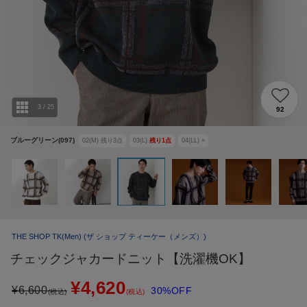
3
/
25
92
ブルーグリーン(097)
02(M)
残り
3
点
03(L)
残り
1
点
04(LL)
×
THE SHOP TK(Men)
(ザ ショップ ティーケー（メンズ）)
チェックジャカードニット【洗濯機OK】
¥4,620
¥
6,600
30%OFF
(税込)
(税込)