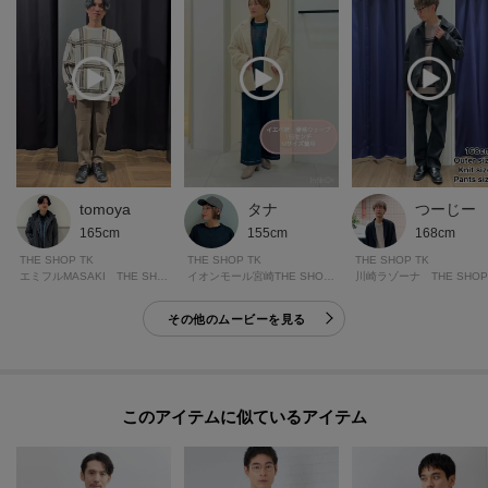
tomoya
タナ
つーじー
165cm
155cm
168cm
THE SHOP TK
THE SHOP TK
THE SHOP TK
エミフルMASAKI THE SHOP TK
イオンモール宮崎THE SHOP TK
川崎ラゾーナ THE SHOP
その他のムービーを見る
このアイテムに似ているアイテム