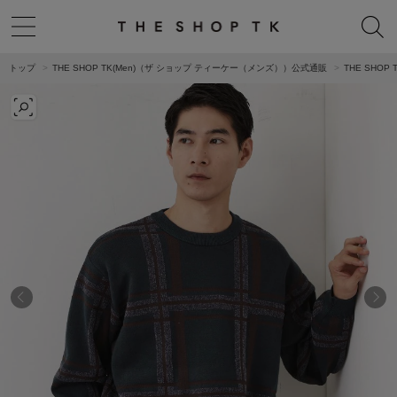
トップ
THE SHOP TK(Men)（ザ ショップ ティーケー（メンズ））公式通販
THE SHO