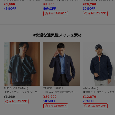
¥
3,000
¥
8,800
¥
29,260
45
%OFF
50
%OFF
30
%OFF
さらに10%OFF
さらに15%OFF
#快適な通気性メッシュ素材
THE SHOP TK(Men)
TAKEO KIKUCHI
adabat(Men)
【マシンウォッシャブル】ニットストライプ半袖シャツ
【Begin5月号掲載/通気性】トリコットサッカー ジャケット
◆撥水加
¥
6,989
¥
20,900
¥
12,870
50
%OFF
70
%OFF
さらに10%OFF
さらに15%OFF
さらに30%OFF