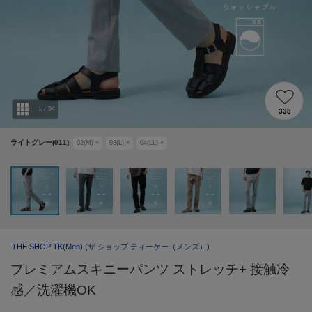
1
/
54
338
ライトグレー(011)
02(M)
×
03(L)
×
04(LL)
×
THE SHOP TK(Men)
(ザ ショップ ティーケー（メンズ）)
プレミアムスキニーパンツ ストレッチ+ 接触冷
感／洗濯機OK