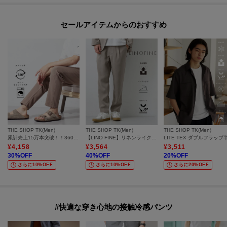
セールアイテムからのおすすめ
THE SHOP TK(Men)
THE SHOP TK(Men)
THE SHOP TK(Men)
累計売上15万本突破！！360°ストレッチ スマートムーブイージーパンツ 【洗濯機OK/ウエストゴム/ベルト要らず】
【LINO FINE】リネンライク イージースラックス 吸水速乾/イージーケア/UVカット/洗濯機OK
¥
4,158
¥
3,564
¥
3,511
30
%OFF
40
%OFF
20
%OFF
さらに10%OFF
さらに10%OFF
さらに20%OFF
#快適な穿き心地の接触冷感パンツ