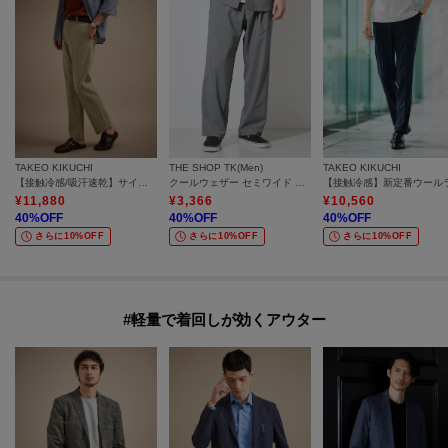
TAKEO KIKUCHI
THE SHOP TK(Men)
TAKEO KIKUCHI
【接触冷感/吸汗速乾】サイドゴアウエスト ストレートパンツ
クールウェザー セミワイド イージーパンツ 接触冷感／洗濯機OK／ベルト要らず／セットアップ可
¥
11,880
¥
3,366
¥
10,560
40
%OFF
40
%OFF
40
%OFF
さらに10%OFF
さらに10%OFF
さらに10%OFF
#軽量で着回しが効くアウター