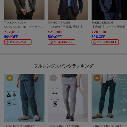
TAKEO KIKUCHI
TAKEO KIKUCHI
TAKEO KIKUCHI
COOL DOTS（R）テーラードジャケット
【Begin5月号掲載/通気性】トリコットサッカー ジャケット
【通気
¥
22,000
¥
20,900
¥
20,900
50
%OFF
50
%OFF
50
%OFF
さらに10%OFF
さらに15%OFF
さらに20%OFF
フルレングスパンツランキング
THE SHOP TK(Men)
THE SHOP TK(Men)
THE SHOP TK(Men)