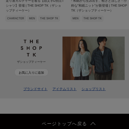
走り屋カルチャーを着る【頭文字D別注T
- 和紙から生み出す、軽さと涼しさ - 小
シャツ】登場 | THE SHOP TK（ザショ
粋な"和紙ニット"が新登場 | THE SHOP
ップティーケー）
TK（ザショップティーケー）
CHARACTER
MEN
THE SHOP TK
MEN
THE SHOP TK
ザショップティーケー
お気に入りに追加
ブランドサイト
アイテムリスト
ショップリスト
ページトップへ戻る