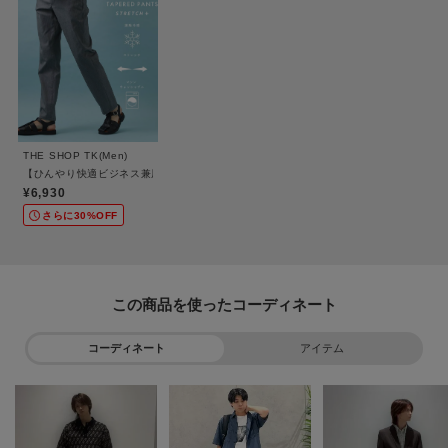
さらに、軽量素材を採用しているため長時間の着用でも疲れにくく、軽快な
足取りが楽しめます。
夏の暑さに負けない涼しさと機能性を兼ね備えた一本です。
■おすすめコーディネート
シンプルなカットソーを合わせて、清潔感のあるミニマルスタイルに仕上げ
るのがオススメ。
THE SHOP TK(Men)
同じくスキニーのすっきり感を活かして、長め丈のモード感あるシャツとも
【ひんやり快適ビジネス兼用パンツ】7DAYSパンツ ストレッチ+ 接触冷感/洗濯機OK
好相性です。
¥6,930
カラーバリエーションを活用し、トップスとの組み合わせで幅広いコーディ
さらに30%OFF
ネートを楽しめます。
【仕様】
この商品を使った
・ポケット数：横×3 後ろ×2
・前ファスナー
コーディネート
アイテム
・裏地なし
※照明の関係により、実際よりも色味が違って見える場合があります。ま