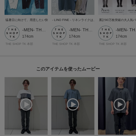
【加工サービス（裾上げ加工）のご案内】有料
猛暑日に向けて、用意したい快適パンツ - Cool Pants collection -
- LINO FINE - リネンライクは、もう定番でいい。
累計90万枚突破の大人気パン
この商品は加工サービス(裾上げ加工)対応商品です。
-MEN- THE SHOP TK
-MEN- THE SHOP TK
-ME
在庫がある商品につきましては通常2週間前後でお届けいたします。
174cm
174cm
174cm
ご希望の場合は、製品寸法（股下の長さ）をご確認いただき、ショッピング
THE SHOP TK 本部
THE SHOP TK 本部
THE SHOP TK 本部
カート画面にて加工サービスを選択し、股下の長さを入力して下さい。
また、加工可能な股下の長さについては下記ご確認をお願いいたします。裾
出しの対応は行っておりませんので、製品寸法より長くすることはできませ
ん。
このアイテムを使ったムービー
※ジーンズ仕上げの場合、製品寸法より－3cmから加工可
※シングル（レディス）仕上げの場合、製品寸法より－5cmから加工可
※シングル（メンズ）仕上げの場合、製品寸法より－9cmから加工可
※ダブル仕上げの場合、製品寸法より－11cmから加工可
加工方法は商品よって異なりますので入力画面でご確認ください。
モデル情報：身長180cm B90 W75 H92 着用サイズ：03（L）