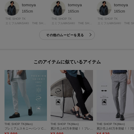
tomoya
tomoya
tomoya
165cm
165cm
165cm
THE SHOP TK
THE SHOP TK
THE SHOP TK
エミフルMASAKI THE SHOP TK
エミフルMASAKI THE SHOP TK
その他のムービーを見る
このアイテムに似ているアイテム
THE SHOP TK(Men)
THE SHOP TK(Men)
THE SHOP TK(Men)
プレミアムスキニーパンツ COOL 360°ストレッチ／接触冷感／全4サイズ・4色展開
累計売上40万本突破！！プレミアムスキニーパンツ 【Sサイズ～/6色展開/360°ストレッチ/洗濯機OK】
¥
3,000
¥
3,000
¥
4,620