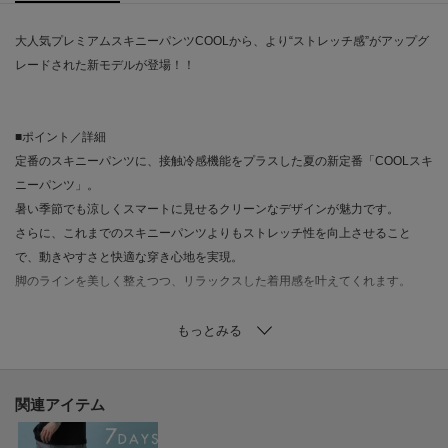
大人気プレミアムスキニーパンツCOOLから、より“ストレッチ感”がアップグ
レードされた新モデルが登場！！
■ポイント／詳細
定番のスキニーパンツに、接触冷感機能をプラスした夏の新定番「COOLスキ
ニーパンツ」。
暑い季節でも涼しくスマートに見せるクリーンなデザインが魅力です。
さらに、これまでのスキニーパンツよりもストレッチ性を向上させること
で、動きやすさと快適な穿き心地を実現。
脚のラインを美しく整えつつ、リラックスした着用感を叶えてくれます。
■素材／機能特性
肌に触れた瞬間からひんやりと感じる接触冷感機能を搭載。
高い伸縮性のある生地を使用し、脚にしっかりフィットしながらも動きを妨
げない快適性を実現しました。
関連アイテム
滑らかで柔らかな肌触りも魅力で、快適な穿き心地を提供。