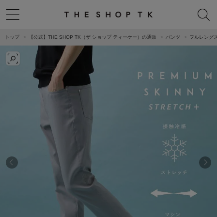
トップ
【公式】THE SHOP TK（ザ ショップ ティーケー）の通販
パンツ
フルレング