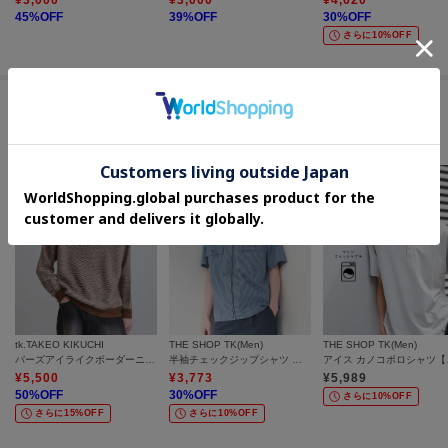
45
%OFF
39
%OFF
30
%OFF
さらに10%OFF
この商品を見た人はコチラの商品も
チェックしています
tk.TAKEO KIKUCHI
THE SHOP TK(Men)
THE SHOP TK(Men)
バーズアイライクボーダーニット
半袖チェックジップシャツ 洗濯機OK
アイス 
¥
5,500
¥
3,773
¥
5,989
50
%OFF
30
%OFF
さらに10%OFF
さらに15%OFF
さらに10%OFF