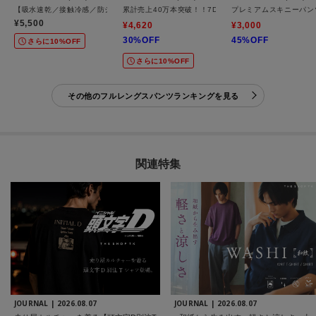
【吸水速乾／接触冷感／防シワ／ベルト要らず／マシンウォッシャブル】ハイドロクール
累計売上40万本突破！！7DAYSストレッチへリンボンパ
プレミアムスキニーパンツ
¥5,500
¥4,620
¥3,000
30%OFF
45%OFF
さらに10%OFF
さらに10%OFF
その他のフルレングスパンツランキングを見る
関連特集
JOURNAL |
2026.08.07
JOURNAL |
2026.08.07