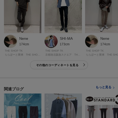
た、パソコン・スマートフォンなどの環境により、若干製品と画像のカラー
が異なる場合もございます。
＊＊＊＊＊＊＊＊＊＊＊＊＊＊＊＊＊＊＊＊＊＊＊＊＊＊＊＊
【お買い物をよりお楽しみいただくために♪】
SHI-MA
Nene
Nene
173cm
174cm
174cm
＼＼気になるアイテムはお気に入り登録がおすすめ！／／
THE SHOP TK
THE SHOP TK
THE SHOP TK
京都洛北阪急スクエア THE SHOP TK
ららぽーと豊洲 THE SHOP TK
オンラインサイトの商品ページにある『ハートマーク』をタップして簡単に
その他のコーディネートを見る
追加できます。
再入荷通知や値下げ情報、在庫状況をメルマガにてお知らせ！
もっと見る
関連ブログ
マイページにてお気に入り一覧もチェックできます！！
＊＊＊＊＊＊＊＊＊＊＊＊＊＊＊＊＊＊＊＊＊＊＊＊＊＊＊＊