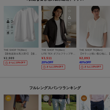
THE SHOP TK(Men)
THE SHOP TK(Men)
THE SHOP TK(Men)
【新色追加＆再入荷!!】【接触冷感/吸水速乾/UVカット/透け防止/遮熱】BO-NO TEE/ボーノTシャツ
LITE TEX ダブルフラップ半袖シャツ 接触冷感/吸水速乾/UVカット/アンチピリング/イージーケア/洗濯機OK/セットアップ可
¥
2,989
¥
3,511
¥
2,093
20
%OFF
40
%OFF
さらに10%OFF
さらに20%OFF
さらに10%OFF
フルレングスパンツランキング