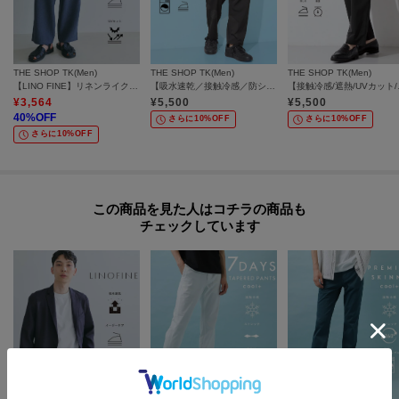
THE SHOP TK(Men)
THE SHOP TK(Men)
THE SHOP TK(Men)
【LINO FINE】リネンライク ワイドイージーパンツ 吸水速乾/イージーケア/UVカット/洗濯機OK
【吸水速乾／接触冷感／防シワ／ベルト要らず／マシンウォッシャブル】ハイドロクールイージーパンツ
【接触冷感/遮熱/U
¥
3,564
¥
5,500
¥
5,500
40
%OFF
さらに10%OFF
さらに10%OFF
さらに10%OFF
この商品を見た人はコチラの商品も
チェックしています