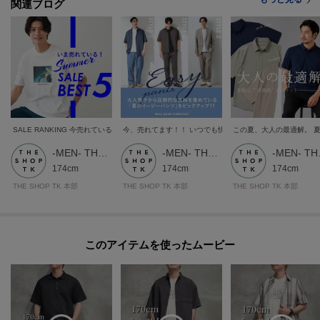
関連ブログ
※シングル（メンズ）仕上げの場合、製品寸法より－9cmから加工可
※ダブル仕上げの場合、製品寸法より－11cmから加工可
加工方法は商品よって異なりますので入力画面でご確認ください。
モデル情報：身長185cm B81 W68 H90 着用サイズ：03（L）
SALE RANKING 今売れているアイテムをチェック！！
今、売れてます！！ いつでも快適、夏のイージーパンツ特集
この夏、大人の最適解。 夏
-MEN- THE SHOP TK
-MEN- THE SHOP TK
-ME
174cm
174cm
174cm
THE SHOP TK 本部
THE SHOP TK 本部
THE SHOP TK 本部
このアイテムを使ったムービー