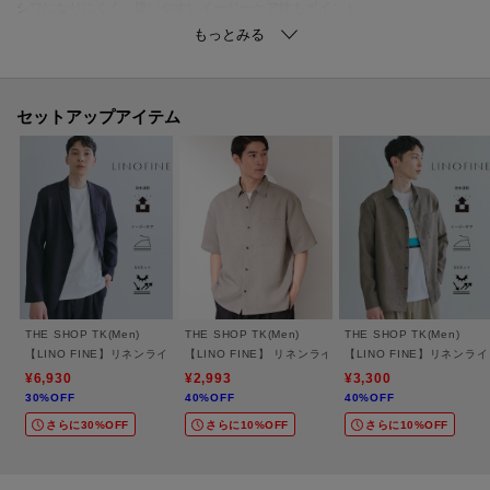
シワになりにくく、扱いやすいイージーケア性もポイント。
見た目は涼しげながら、カジュアルになりすぎない上品な素材感です。
■おすすめコーディネート
・同素材のジャケット（616－45008）と合わせたきれいめセットアップスタ
セットアップアイテム
イルにおすすめ。
・同素材のシャツ（616－85020）と合わせれば、軽やかで統一感のある大人
カジュアルが完成。
・シンプルなカットソーと合わせた、パンツ主役のコーディネートも◎。
【仕様】
・ポケット数：横×2 後ろ×2
・前ファスナー
THE SHOP TK(Men)
THE SHOP TK(Men)
THE SHOP TK(Men)
・ウエスト後ろゴム
【LINO FINE】リネンライク テーラードジャケット 吸水速乾/イージーケア/UVカット
【LINO FINE】 リネンライク半袖シャツ UVカット
【LINO FINE】リネン
・裏地なし
¥6,930
¥2,993
¥3,300
30%OFF
40%OFF
40%OFF
※ライトベージュ（051）はやや透け感があるため、インナーの着用をおすす
さらに30%OFF
さらに10%OFF
さらに10%OFF
めします。
※この製品は、吸水速乾効果のある素材を使用しています。この効果は永久