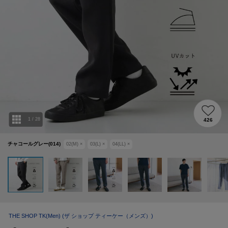
1
/
28
426
チャコールグレー(014)
02(M)
×
03(L)
×
04(LL)
×
THE SHOP TK(Men)
(ザ ショップ ティーケー（メンズ）)