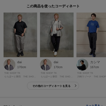
的ではありません。
この商品を使った
※この製品は、太陽光線中の紫外線(UV)を通しにくくします。この効果は永
久的ではありません。
※照明の関係により、実際よりも色味が違って見える場合があります。ま
た、パソコン・スマートフォンなどの環境により、若干製品と画像のカラー
が異なる場合もございます。
【加工サービス（裾上げ加工）のご案内】有料
この商品は加工サービス(裾上げ加工)対応商品です。
dai
カシマ
dai
在庫がある商品につきましては通常2週間前後でお届けいたします。
170cm
167cm
170cm
ご希望の場合は、製品寸法（股下の長さ）をご確認いただき、ショッピング
THE SHOP TK
THE SHOP TK
THE SHOP TK
ららぽーと磐田 THE SHOP TK
川崎ラゾーナ THE SHOP
ららぽーと磐田 THE SHOP TK
カート画面にて加工サービスを選択し、股下の長さを入力して下さい。
また、加工可能な股下の長さについては下記ご確認をお願いいたします。裾
その他のコーディネートを見る
出しの対応は行っておりませんので、製品寸法より長くすることはできませ
ん。
※ジーンズ仕上げの場合、製品寸法より－3cmから加工可
※シングル（レディス）仕上げの場合、製品寸法より－5cmから加工可
もっと見る