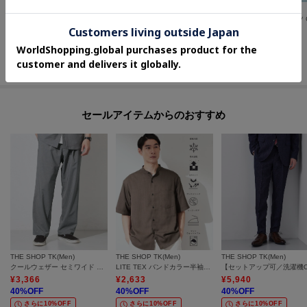
THE SHOP TK(Men)
THE SHOP TK(Men)
THE SHOP TK(Men)
【LINO FINE】リネンライク テーラードジャケット 吸水速乾/イージーケア/UVカット/洗濯機OK
【ひんやり快適ビジネス兼用パンツ】7DAYSパンツ COOL 接触冷感／ストレッチ／ON・OFF兼用
¥
6,930
¥
4,158
¥
3,000
30
%OFF
40
%OFF
45
%OFF
さらに30%OFF
さらに5%OFF
セールアイテムからのおすすめ
THE SHOP TK(Men)
THE SHOP TK(Men)
THE SHOP TK(Men)
クールウェザー セミワイド イージーパンツ 接触冷感／洗濯機OK／ベルト要らず／セットアップ可
LITE TEX バンドカラー半袖シャツ 接触冷感/吸水速乾/UVカット/アンチピリング/イージーケア/洗濯機OK/セットアップ可
¥
3,366
¥
2,633
¥
5,940
40
%OFF
40
%OFF
40
%OFF
さらに10%OFF
さらに10%OFF
さらに10%OFF