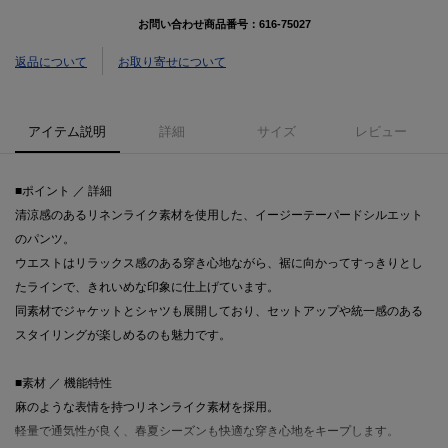
お問い合わせ商品番号：
616-75027
返品について
お取り寄せについて
アイテム説明
詳細
サイズ
レビュー
■ポイント ／ 詳細
清涼感のあるリネンライク素材を使用した、イージーテーパードシルエット
のパンツ。
ウエストはリラックス感のある穿き心地ながら、裾に向かってすっきりとし
たラインで、きれいめな印象に仕上げています。
同素材でジャケットとシャツも展開しており、セットアップや統一感のある
スタイリングが楽しめるのも魅力です。
■素材 ／ 機能特性
麻のような表情を持つリネンライク素材を採用。
軽量で通気性が良く、春夏シーズンも快適な穿き心地をキープします。