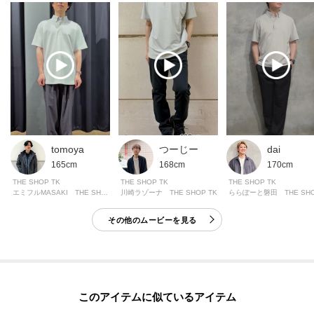
tomoya
つーじー
dai
165cm
168cm
170cm
THE SHOP TK
THE SHOP TK
THE SHOP TK
エミフルMASAKI THE SHOP TK
川崎ラゾーナ THE SHOP TK
その他のムービーを見る
このアイテムに似ているアイテム