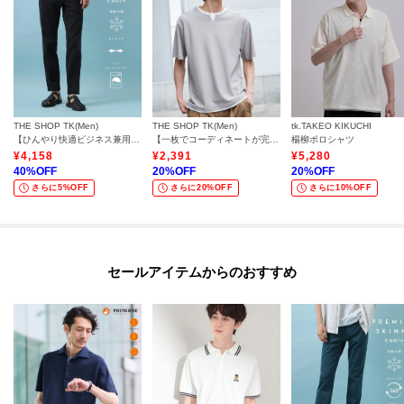
THE SHOP TK(Men)
THE SHOP TK(Men)
tk.TAKEO KIKUCHI
【ひんやり快適ビジネス兼用パンツ】7DAYSパンツ COOL 接触冷感／ストレッチ／ON・OFF兼用
【一枚でコーディネートが完成！】レイヤード風 キーネック 半袖Tシャツ 洗濯機OK
楊柳ポロシャツ
¥
4,158
¥
2,391
¥
5,280
40
%OFF
20
%OFF
20
%OFF
さらに5%OFF
さらに20%OFF
さらに10%OFF
セールアイテムからのおすすめ