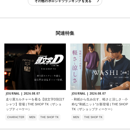
その他のポロシャツランキングを見る
関連特集
JOURNAL |
2026.08.07
JOURNAL |
2026.08.07
走り屋カルチャーを着る【頭文字D別注T
- 和紙から生み出す、軽さと涼しさ - 小
シャツ】登場 | THE SHOP TK（ザショ
粋な"和紙ニット"が新登場 | THE SHOP
ップティーケー）
TK（ザショップティーケー）
CHARACTER
MEN
THE SHOP TK
MEN
THE SHOP TK