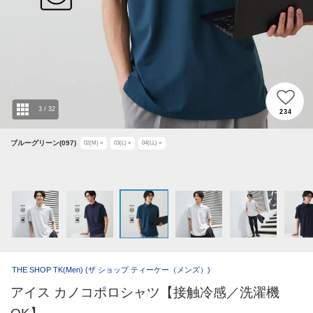
3
/
32
234
ブルーグリーン(097)
02(M)
×
03(L)
×
04(LL)
×
THE SHOP TK(Men)
(ザ ショップ ティーケー（メンズ）)
アイス カノコポロシャツ【接触冷感／洗濯機