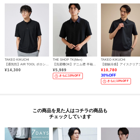
TAKEO KIKUCHI
THE SHOP TK(Men)
TAKEO KIKUCHI
【通気性】AIR TOOL ポロシャツ
【洗濯機OK】デニム襟 半袖ポロシャツ
¥
14,300
¥
5,989
¥
10,780
30
%OFF
さらに10%OFF
さらに10%OFF
この商品を見た人はコチラの商品も
チェックしています