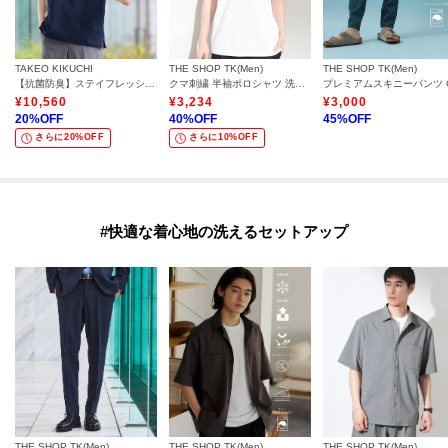
TAKEO KIKUCHI
THE SHOP TK(Men)
THE SHOP TK(Men)
【抗菌防臭】ステイフレッシュ ポロシャツ
クマ刺繍 半袖ポロシャツ 洗濯機OK
¥
10,560
¥
3,234
¥
3,000
20
%OFF
40
%OFF
45
%OFF
さらに20%OFF
さらに10%OFF
#快適な着心地の洗えるセットアップ
THE SHOP TK(Men)
THE SHOP TK(Men)
THE SHOP TK(Men)