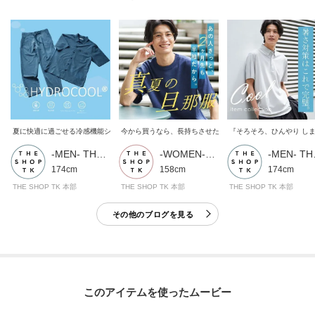
夏に快適に過ごせる冷感機能シリーズ”HYDRO COOL"新登場！！
今から買うなら、長持ちさせたい！「真夏の旦那服」
『そろそろ、ひんやり し
-MEN- THE SHOP TK
-WOMEN- THE SHOP TK
-ME
174cm
158cm
174cm
THE SHOP TK 本部
THE SHOP TK 本部
THE SHOP TK 本部
その他のブログを見る
このアイテムを使ったムービー