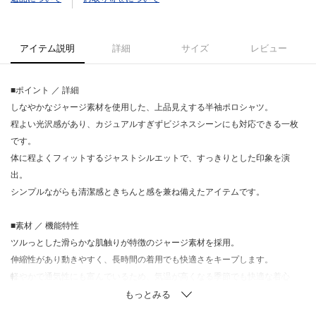
アイテム説明
詳細
サイズ
レビュー
■ポイント ／ 詳細
しなやかなジャージ素材を使用した、上品見えする半袖ポロシャツ。
程よい光沢感があり、カジュアルすぎずビジネスシーンにも対応できる一枚
です。
体に程よくフィットするジャストシルエットで、すっきりとした印象を演
出。
シンプルながらも清潔感ときちんと感を兼ね備えたアイテムです。
■素材 ／ 機能特性
ツルっとした滑らかな肌触りが特徴のジャージ素材を採用。
伸縮性があり動きやすく、長時間の着用でも快適さをキープします。
軽やかで通気性にも富んでいるため、気温が高くなる季節でも快適な着心
地。
程よい光沢感があることで、カジュアルすぎず上品な印象に仕上がります。