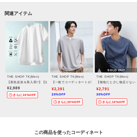
■おすすめコーディネート
関連アイテム
スラックスやセンタープレスパンツと合わせたビジネスカジュアルスタイル
に最適。
ジャケットのインナーとしても活躍し、クールビズにも対応可能です。
休日はチノパンやデニムと合わせて、きれいめカジュアルスタイルにもおす
すめ。
足元はローファーやレザースニーカーでまとめると、より洗練された印象
に。
SOLD OUT
THE SHOP TK(Men)
THE SHOP TK(Men)
THE SHOP TK(Men)
【新色追加＆再入荷!!】【接触冷感/吸水速乾/UVカット/透け防止/遮熱】BO-NO TEE/
【一枚でコーディネートが完成！】レイヤード風 キーネッ
【無地だと少し物足りないと
※照明の関係により、実際よりも色味が違って見える場合があります。ま
¥2,989
¥2,391
¥2,791
た、パソコン・スマートフォンなどの環境により、若干製品と画像のカラー
20%OFF
30%OFF
さらに10%OFF
が異なる場合もございます。
さらに20%OFF
さらに10%OFF
掲載している着用・商品画像にはAI生成画像を（一部）使用しております。
この商品を使った
実際の商品とは色味・質感・ディテール・シルエット等が異なる場合がござ