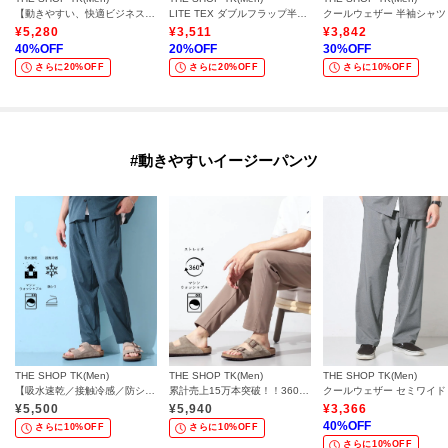
【動きやすい、快適ビジネススラックス】TRジャージ スラックス セットアップ可/洗濯機OK/ストレッチ
LITE TEX ダブルフラップ半袖シャツ 接触冷感/吸水速乾/UVカット/アンチピリング/イージーケア/洗濯機OK/セットアップ可
¥
5,280
¥
3,511
¥
3,842
40
%OFF
20
%OFF
30
%OFF
さらに20%OFF
さらに20%OFF
さらに10%OFF
#動きやすいイージーパンツ
THE SHOP TK(Men)
THE SHOP TK(Men)
THE SHOP TK(Men)
【吸水速乾／接触冷感／防シワ／ベルト要らず／マシンウォッシャブル】ハイドロクールイージーパンツ
累計売上15万本突破！！360°ストレッチ スマートムーブイージーパンツ 【洗濯機OK/ウエストゴム/ベルト要らず】
¥
5,500
¥
5,940
¥
3,366
40
%OFF
さらに10%OFF
さらに10%OFF
さらに10%OFF