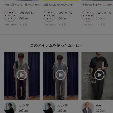
今から買うなら、長持ちさせたい！「真夏の旦那服」
決算 SALE MAX50%OFF
半袖の出番は今から！セー
-WOMEN- THE SHOP TK
-WOMEN- THE SHOP TK
-W
158cm
158cm
158cm
THE SHOP TK 本部
THE SHOP TK 本部
THE SHOP TK 本部
このアイテムを使ったムービー
カシマ
カシマ
dai
167cm
167cm
170cm