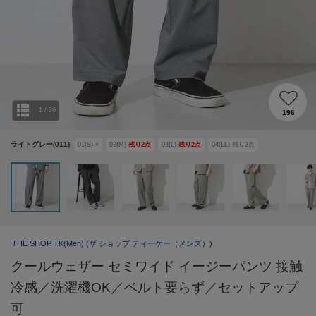
1
/
26
196
ライトグレー(011)
01(S)
×
02(M)
残り
2
点
03(L)
残り
2
点
04(LL)
残り
3
点
THE SHOP TK(Men)
(ザ ショップ ティーケー（メンズ）)
クールウェザー セミワイド イージーパンツ 接触
冷感／洗濯機OK／ベルト要らず／セットアップ
可