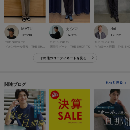
※シングル（メンズ）仕上げの場合、製品寸法より－9cmから加工可
※ダブル仕上げの場合、製品寸法より－11cmから加工可
加工方法は商品よって異なりますので入力画面でご確認ください。
MATU
カシマ
dai
モデル情報：身長182cm B77 W72 H87 着用サイズ：03（L）
165cm
167cm
170cm
THE SHOP TK
THE SHOP TK
THE SHOP TK
イオンモール高知 THE SHOP TK
川崎ラゾーナ THE SHOP TK
その他のコーディネートを見る
もっと見る
関連ブログ