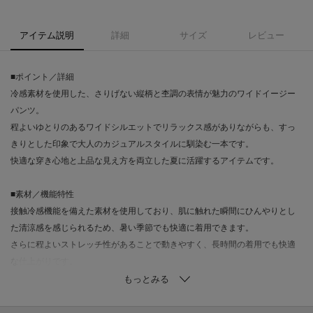
アイテム説明
詳細
サイズ
レビュー
■ポイント／詳細
冷感素材を使用した、さりげない縦柄と杢調の表情が魅力のワイドイージー
パンツ。
程よいゆとりのあるワイドシルエットでリラックス感がありながらも、すっ
きりとした印象で大人のカジュアルスタイルに馴染む一本です。
快適な穿き心地と上品な見え方を両立した夏に活躍するアイテムです。
■素材／機能特性
接触冷感機能を備えた素材を使用しており、肌に触れた瞬間にひんやりとし
た清涼感を感じられるため、暑い季節でも快適に着用できます。
さらに程よいストレッチ性があることで動きやすく、長時間の着用でも快適
な仕上がりです。
杢調のナチュラルな表情と縦柄の組み合わせにより、肌離れの良さと軽やか
な見た目を両立。
通気性にも配慮された素材感で、夏のデイリーユースに最適です。