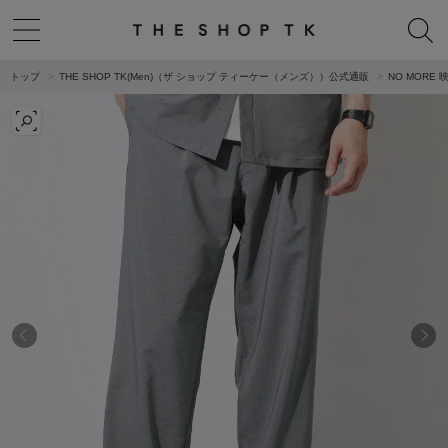
トップ
THE SHOP TK(Men)（ザ ショップ ティーケー（メンズ））公式通販
NO MORE 映