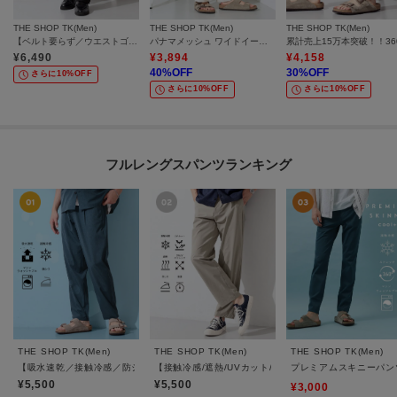
THE SHOP TK(Men)
THE SHOP TK(Men)
THE SHOP TK(Men)
【ベルト要らず／ウエストゴム】ワイドストレート イージーパンツ
パナマメッシュ ワイドイージーパンツ 洗濯機OK／セットアップ可
¥
6,490
¥
3,894
¥
4,158
40
%OFF
30
%OFF
さらに10%OFF
さらに10%OFF
さらに10%OFF
フルレングスパンツランキング
THE SHOP TK(Men)
THE SHOP TK(Men)
THE SHOP TK(Men)
【吸水速乾／接触冷感／防シワ／ベルト要らず／マシンウォッシャブル】ハイドロクール
【接触冷感/遮熱/UVカット/防シワ/２WAYストレッチ
プレミアムスキニーパンツ
¥5,500
¥5,500
¥3,000