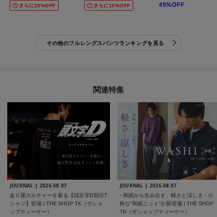
45%OFF
さらに10%OFF
さらに10%OFF
その他のフルレングスパンツランキングを見る
関連特集
JOURNAL |
2026.08.07
JOURNAL |
2026.08.07
走り屋カルチャーを着る【頭文字D別注T
- 和紙から生み出す、軽さと涼しさ - 小
シャツ】登場 | THE SHOP TK（ザショ
粋な"和紙ニット"が新登場 | THE SHOP
ップティーケー）
TK（ザショップティーケー）