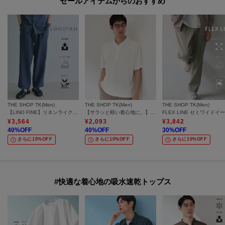
セールアイテムからのおすすめ
THE SHOP TK(Men)
THE SHOP TK(Men)
THE SHOP TK(Men)
【LINO FINE】リネンライク ワイドイージーパンツ 吸水速乾/イージーケア/UVカット/洗濯機OK
【サラッと軽い着心地に。】BO-NO HENLEY TEE/ボーノヘンリーネック Tシャツ 吸水速乾/洗濯機OK
¥
3,564
¥
2,093
¥
3,842
40
%OFF
40
%OFF
30
%OFF
さらに10%OFF
さらに10%OFF
さらに10%OFF
#快適な着心地の吸水速乾トップス