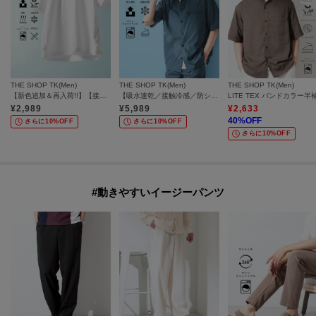
THE SHOP TK(Men)
THE SHOP TK(Men)
THE SHOP TK(Men)
【新色追加＆再入荷!!】【接触冷感/吸水速乾/UVカット/透け防止/遮熱】BO-NO TEE/ボーノTシャツ
【吸水速乾／接触冷感／防シワ／マシンウォッシャブル】ハイドロクール 半袖シャツ
¥
2,989
¥
5,989
¥
2,633
40
%OFF
さらに10%OFF
さらに10%OFF
さらに10%OFF
#動きやすいイージーパンツ