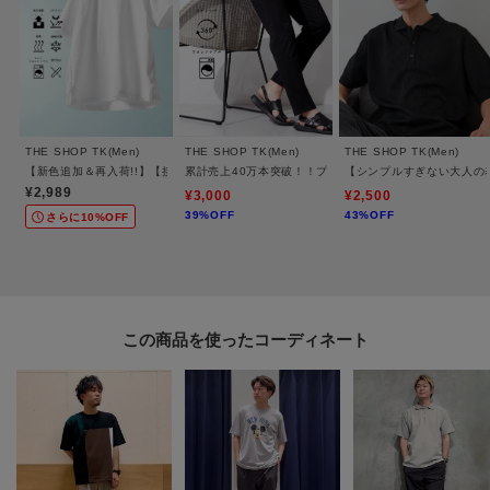
的ではありません。
※照明の関係により、実際よりも色味が違って見える場合があります。ま
た、パソコン・スマートフォンなどの環境により、若干製品と画像のカラー
が異なる場合もございます。
THE SHOP TK(Men)
THE SHOP TK(Men)
THE SHOP TK(Men)
【新色追加＆再入荷!!】【接触冷感/吸水速乾/UVカット/透け防止/遮熱】BO-NO TEE/
累計売上40万本突破！！プレミアムスキニーパンツ 【Sサイ
【シンプルすぎない大人の表
¥2,989
¥3,000
¥2,500
39%OFF
43%OFF
さらに10%OFF
【加工サービス（裾上げ加工）のご案内】有料
この商品は加工サービス(裾上げ加工)対応商品です。
在庫がある商品につきましては通常2週間前後でお届けいたします。
ご希望の場合は、製品寸法（股下の長さ）をご確認いただき、ショッピング
この商品を使った
カート画面にて加工サービスを選択し、股下の長さを入力して下さい。
また、加工可能な股下の長さについては下記ご確認をお願いいたします。裾
出しの対応は行っておりませんので、製品寸法より長くすることはできませ
ん。
※ジーンズ仕上げの場合、製品寸法より－3cmから加工可
※シングル（レディス）仕上げの場合、製品寸法より－5cmから加工可