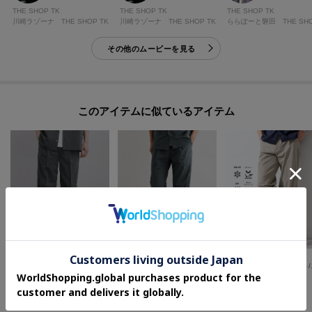
THE SHOP TK
THE SHOP TK
THE SHOP TK
川崎ラゾーナ THE SHOP TK
川崎ラゾーナ THE SHOP TK
その他のムービーを見る
このアイテムに似ているアイテム
tk.TAKEO KIKUCHI
THE SHOP TK(Men)
THE SHOP TK(Men)
AIRY DRYセミワイドストレートパンツ/吸水速乾/UVカット/マシーンウォッシャブル/洗濯可/イージーケア/ワイドストレートパンツ
【接触冷感/ベルト要らず/洗濯機OK/セットアップ可】ナイロンストレッチイージーパンツ
【接触冷感/遮熱/U
¥
4,158
¥
5,500
¥
5,500
40
%OFF
さらに10%OFF
さらに10%OFF
さらに10%OFF