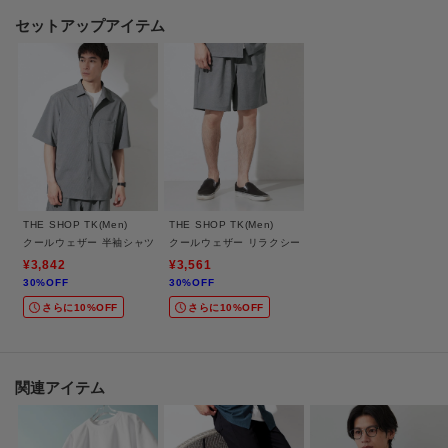
セットアップアイテム
■おすすめコーディネート
無地Tシャツやポロシャツと合わせたリラックス感のあるカジュアルスタイル
はもちろん、
同素材系の半袖シャツと合わせたセットアップ風の着こなしにもおすすめで
す。
シャツをタックインしたすっきりした着こなしや、サンダル・スニーカーと
合わせた軽快な夏スタイルにも相性よく活躍します。
THE SHOP TK(Men)
THE SHOP TK(Men)
【仕様】
クールウェザー 半袖シャツ 接触冷感／洗濯機OK／セットアップ可
クールウェザー リラクシーイージーショートパンツ 接触
・ポケット数：横×2 後ろ×2
¥3,842
¥3,561
30%OFF
30%OFF
・前ファスナー
さらに10%OFF
さらに10%OFF
・ウエスト後ろゴム
・裏地なし
※こちらの商品はやや透け感があるため、インナーの着用をおすすめしま
す。
関連アイテム
※この製品は、吸水速乾効果のある素材を使用しています。この効果は永久