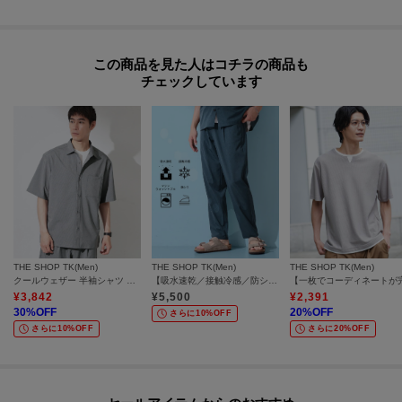
この商品を見た人はコチラの商品も
チェックしています
THE SHOP TK(Men)
THE SHOP TK(Men)
THE SHOP TK(Men)
クールウェザー 半袖シャツ 接触冷感／洗濯機OK／セットアップ可
【吸水速乾／接触冷感／防シワ／ベルト要らず／マシンウォッシャブル】ハイドロクールイージーパンツ
¥
3,842
¥
5,500
¥
2,391
30
%OFF
20
%OFF
さらに10%OFF
さらに10%OFF
さらに20%OFF