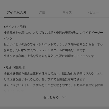
アイテム説明
詳細
サイズ
レビュー
■ポイント／詳細
冷感素材を使用した、さりげない縦柄と杢調の表情が魅力のワイドイージー
パンツ。
程よいゆとりのあるワイドシルエットでリラックス感がありながらも、すっ
きりとした印象で大人のカジュアルスタイルに馴染む一本です。
快適な穿き心地と上品な見え方を両立した夏に活躍するアイテムです。
■素材／機能特性
接触冷感機能を備えた素材を使用しており、肌に触れた瞬間にひんやりとし
た清涼感を感じられるため、暑い季節でも快適に着用できます。
さらに程よいストレッチ性があることで動きやすく、長時間の着用でも快適
な仕上がりです。
杢調のナチュラルな表情と縦柄の組み合わせにより、肌離れの良さと軽やか
な見た目を両立。
通気性にも配慮された素材感で、夏のデイリーユースに最適です。