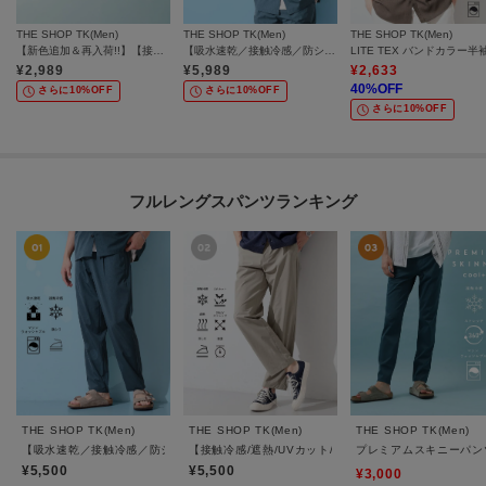
THE SHOP TK(Men)
THE SHOP TK(Men)
THE SHOP TK(Men)
【新色追加＆再入荷!!】【接触冷感/吸水速乾/UVカット/透け防止/遮熱】BO-NO TEE/ボーノTシャツ
【吸水速乾／接触冷感／防シワ／マシンウォッシャブル】ハイドロクール 半袖シャツ
¥
2,989
¥
5,989
¥
2,633
40
%OFF
さらに10%OFF
さらに10%OFF
さらに10%OFF
フルレングスパンツランキング
THE SHOP TK(Men)
THE SHOP TK(Men)
THE SHOP TK(Men)
【吸水速乾／接触冷感／防シワ／ベルト要らず／マシンウォッシャブル】ハイドロクール
【接触冷感/遮熱/UVカット/防シワ/２WAYストレッチ
プレミアムスキニーパンツ
¥5,500
¥5,500
¥3,000