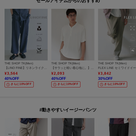
セールアイテムからのおすすめ
THE SHOP TK(Men)
THE SHOP TK(Men)
THE SHOP TK(Men)
【LINO FINE】リネンライク ワイドイージーパンツ 吸水速乾/イージーケア/UVカット/洗濯機OK
【サラッと軽い着心地に。】BO-NO HENLEY TEE/ボーノヘンリーネック Tシャツ 吸水速乾/洗濯機OK
¥
3,564
¥
2,093
¥
3,842
40
%OFF
40
%OFF
30
%OFF
さらに10%OFF
さらに10%OFF
さらに10%OFF
#動きやすいイージーパンツ