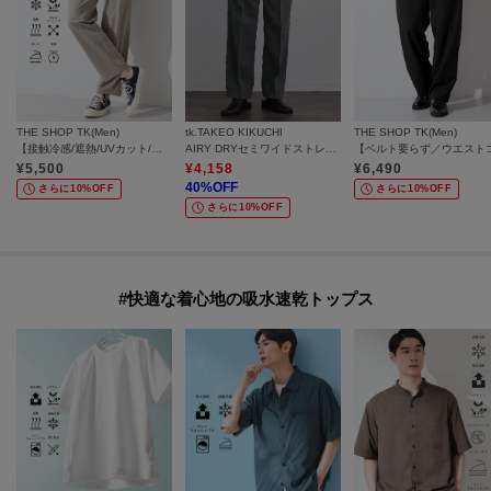
THE SHOP TK(Men)
tk.TAKEO KIKUCHI
THE SHOP TK(Men)
【接触冷感/遮熱/UVカット/防シワ/２WAYストレッチ/軽量】エアリー ライトテックス イージーパンツ
AIRY DRYセミワイドストレートパンツ/吸水速乾/UVカット/マシーンウォッシャブル/洗濯可/イージーケア/ワイドストレートパンツ
¥
5,500
¥
4,158
¥
6,490
40
%OFF
さらに10%OFF
さらに10%OFF
さらに10%OFF
#快適な着心地の吸水速乾トップス