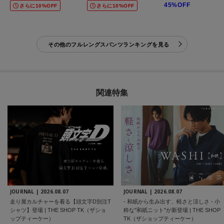
45%OFF
さらに10%OFF
さらに10%OFF
その他のフルレングスパンツランキングを見る
関連特集
JOURNAL |
2026.08.07
JOURNAL |
2026.08.07
走り屋カルチャーを着る【頭文字D別注T
- 和紙から生み出す、軽さと涼しさ - 小
シャツ】登場 | THE SHOP TK（ザショ
粋な"和紙ニット"が新登場 | THE SHOP
ップティーケー）
TK（ザショップティーケー）