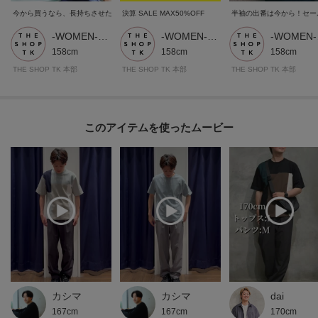
今から買うなら、長持ちさせたい！「真夏の旦那服」
決算 SALE MAX50%OFF
半袖の出番は今から！セー
-WOMEN- THE SHOP TK
-WOMEN- THE SHOP TK
-W
158cm
158cm
158cm
THE SHOP TK 本部
THE SHOP TK 本部
THE SHOP TK 本部
このアイテムを使ったムービー
カシマ
カシマ
dai
167cm
167cm
170cm