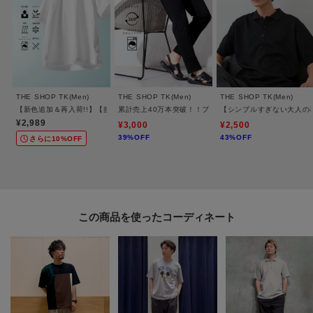
的ではありません。
※照明の関係により、実際よりも色味が違って見える場合があります。ま
た、パソコン・スマートフォンなどの環境により、若干製品と画像のカラー
が異なる場合もございます。
THE SHOP TK(Men)
THE SHOP TK(Men)
THE SHOP TK(Men)
【新色追加＆再入荷!!】【接触冷感/吸水速乾/UVカット/透け防止/遮熱】BO-NO TEE/
累計売上40万本突破！！プレミアムスキニーパンツ 【Sサイ
【シンプルすぎない大人の表
¥2,989
¥3,000
¥2,500
39%OFF
43%OFF
さらに10%OFF
【加工サービス（裾上げ加工）のご案内】有料
この商品は加工サービス(裾上げ加工)対応商品です。
在庫がある商品につきましては通常2週間前後でお届けいたします。
ご希望の場合は、製品寸法（股下の長さ）をご確認いただき、ショッピング
この商品を使った
カート画面にて加工サービスを選択し、股下の長さを入力して下さい。
また、加工可能な股下の長さについては下記ご確認をお願いいたします。裾
出しの対応は行っておりませんので、製品寸法より長くすることはできませ
ん。
※ジーンズ仕上げの場合、製品寸法より－3cmから加工可
※シングル（レディス）仕上げの場合、製品寸法より－5cmから加工可