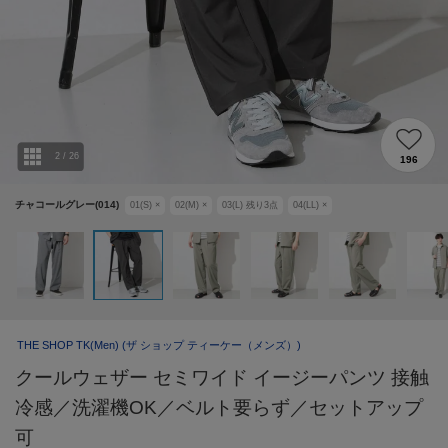
2
/
26
196
チャコールグレー(014)
01(S)
×
02(M)
×
03(L)
残り
3
点
04(LL)
×
THE SHOP TK(Men)
(ザ ショップ ティーケー（メンズ）)
クールウェザー セミワイド イージーパンツ 接触
冷感／洗濯機OK／ベルト要らず／セットアップ
可