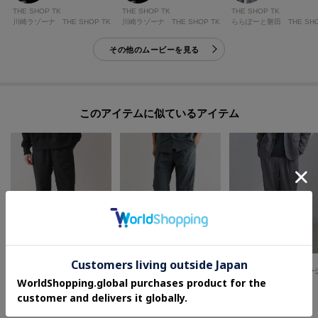
THE SHOP TK
THE SHOP TK
THE SHOP TK
川崎ラゾーナ THE SHOP TK
川崎ラゾーナ THE SHOP TK
その他のムービーを見る
このアイテムに似ているアイテム
Dessin(Men)
THE SHOP TK(Men)
THE SHOP TK(Men)
【セットアップ可/ウエストゴム】クールドッツ テーパードパンツ
【接触冷感/ベルト要らず/洗濯機OK/セットアップ可】ナイロンストレッチイージーパンツ
¥
5,999
¥
5,500
¥
4,620
40
%OFF
30
%OFF
さらに10%OFF
さらに10%OFF
さらに20%OFF