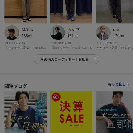
※シングル（メンズ）仕上げの場合、製品寸法より－9cmから加工可
※ダブル仕上げの場合、製品寸法より－11cmから加工可
加工方法は商品よって異なりますので入力画面でご確認ください。
MATU
カシマ
dai
モデル情報：身長182cm B77 W72 H87 着用サイズ：03（L）
165cm
167cm
170cm
THE SHOP TK
THE SHOP TK
THE SHOP TK
イオンモール高知 THE SHOP TK
川崎ラゾーナ THE SHOP TK
その他のコーディネートを見る
もっと見る
関連ブログ