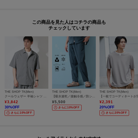
この商品を見た人はコチラの商品も
チェックしています
THE SHOP TK(Men)
THE SHOP TK(Men)
THE SHOP TK(Men)
クールウェザー 半袖シャツ 接触冷感／洗濯機OK／セットアップ可
【吸水速乾／接触冷感／防シワ／ベルト要らず／マシンウォッシャブル】ハイドロクールイージーパンツ
¥
3,842
¥
5,500
¥
2,391
30
%OFF
20
%OFF
さらに10%OFF
さらに10%OFF
さらに20%OFF