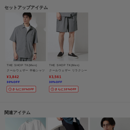
セットアップアイテム
■おすすめコーディネート
無地Tシャツやポロシャツと合わせたリラックス感のあるカジュアルスタイル
はもちろん、
同素材系の半袖シャツと合わせたセットアップ風の着こなしにもおすすめで
す。
シャツをタックインしたすっきりした着こなしや、サンダル・スニーカーと
合わせた軽快な夏スタイルにも相性よく活躍します。
THE SHOP TK(Men)
THE SHOP TK(Men)
【仕様】
クールウェザー 半袖シャツ 接触冷感／洗濯機OK／セットアップ可
クールウェザー リラクシーイージーショートパンツ 接触
・ポケット数：横×2 後ろ×2
¥3,842
¥3,561
30%OFF
30%OFF
・前ファスナー
さらに10%OFF
さらに10%OFF
・ウエスト後ろゴム
・裏地なし
※こちらの商品はやや透け感があるため、インナーの着用をおすすめしま
す。
関連アイテム
※この製品は、吸水速乾効果のある素材を使用しています。この効果は永久