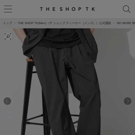
トップ
THE SHOP TK(Men)（ザ ショップ ティーケー（メンズ））公式通販
NO MORE 映