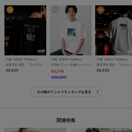
THE SHOP TK(Men)
THE SHOP TK(Men)
THE SHOP TK(Men)
頭文字D 別注 『フジワラ』 グラフィック半袖Tシャツ ステッカー＆チャーム付き
COOLフォト半袖Tシャツ 接触冷感／洗濯機OK
頭文字D 別注 『タカハ
¥6,930
¥6,930
¥2,178
40%OFF
その他のＴシャツランキングを見る
関連特集