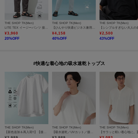
THE SHOP TK(Men)
THE SHOP TK(Men)
THE SHOP TK(Men)
LITE TEX イージーパンツ 接触冷感/吸水速乾/UVカット/アンチピリング/イージーケア/洗濯機OK/セットアップ可
【ひんやり快適ビジネス兼用パンツ】7DAYSパンツ COOL 接触冷感／ストレッチ／ON・OFF兼用
¥
3,960
¥
4,158
¥
2,500
20
%OFF
40
%OFF
43
%OFF
#快適な着心地の吸水速乾トップス
THE SHOP TK(Men)
THE SHOP TK(Men)
THE SHOP TK(Men)
【新色追加＆再入荷!!】【接触冷感/吸水速乾/UVカット/透け防止/遮熱】BO-NO TEE/ボーノTシャツ
【吸水速乾／UVカット／接触冷感】ミニリップル半袖Tシャツ
¥
2,989
¥
3,989
¥
2,093