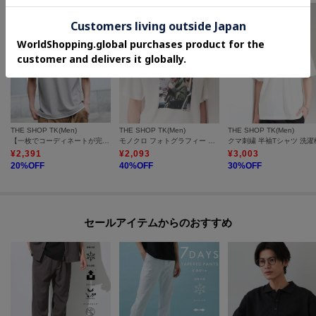
THE SHOP TK(Men)
THE SHOP TK(Men)
THE SHOP TK(Men)
【一枚でコーディネートが完成！】レイヤード風 キーネック 半袖Tシャツ 洗濯機OK
モノクロ フォトグラフィー 半袖Tシャツ 洗濯機OK
¥
2,391
¥
2,093
¥
3,003
20
%OFF
40
%OFF
30
%OFF
セールアイテムからのおすすめ