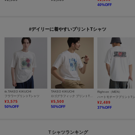
40
%OFF
#デイリーに着やすいプリントTシャツ
tk.TAKEO KIKUCHI
TAKEO KIKUCHI
Right-on（MEN）
フラワープリントTシャツ
ロゴグラフィック プリントTシャツ
¥
3,575
¥
5,500
¥
2,489
50
%OFF
50
%OFF
37
%OFF
Ｔシャツランキング