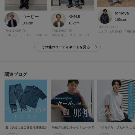
tomoya
つーじー
KENJI I
165cm
168cm
162cm
THE SHOP TK
THE SHOP TK
THE SHOP TK
川崎ラゾーナ THE SHOP TK
阿倍野キューズモール THE SHOP TK
その他のコーディネートを見る
関連ブログ
夏に快適に過ごせる冷感機能シリーズ”HYDRO COOL"新登場！！
半袖の出番は今から！セールで見つける旦那服
『そろそろ、ひんやり し