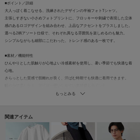
■ポイント／詳細
大人っぽく着こなせる、洗練されたデザインの半袖フォトTシャツ。
主張しすぎない小さめフォトプリントに、フロッキーや刺繍で表現した立体
感のあるロゴデザインを組み合わせ、上品なアクセントをプラスしました。
選べる2柄アソート仕様で、それぞれ異なる雰囲気を楽しめるのも魅力。
シンプルながらも細部にこだわった、トレンド感のある一枚です。
■素材／機能特性
ひんやりとした肌触りが心地よい冷感素材を使用し、暑い季節でも快適な着
心地。
さらっとした質感で肌離れが良く、汗ばむ時期でも快適に着用できます。
軽やかで柔らかく、デイリー使いしやすい素材感もポイント。
リラックス感がありながら、上品な表面感で大人カジュアルにぴったりな仕
上がりです。
■おすすめコーディネート
関連アイテム
ワイドパンツやスラックスと合わせた、きれいめストリートスタイルにおす
すめ。
デニムやカーゴパンツと合わせれば、程よく抜け感のあるカジュアルコーデ