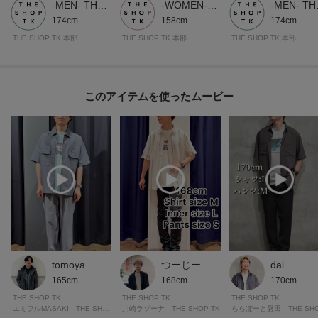
-MEN- THE SHOP TK
-WOMEN- THE SHOP TK
-ME
174cm
158cm
174cm
THE SHOP TK 本部
THE SHOP TK 本部
THE SHOP TK 本部
このアイテムを使ったムービー
tomoya
つーじー
dai
165cm
168cm
170cm
THE SHOP TK
THE SHOP TK
THE SHOP TK
エミフルMASAKI THE SHOP TK
川崎ラゾーナ THE SHOP TK