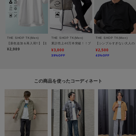
が完成します。
フォトデザインが控えめなので、シャツやライトアウターのインナー使いに
も最適。
アクセサリーやレザー小物を合わせることで、さらに大人っぽい雰囲気を演
出できます。
THE SHOP TK(Men)
THE SHOP TK(Men)
THE SHOP TK(Men)
【新色追加＆再入荷!!】【接触冷感/吸水速乾/UVカット/透け防止/遮熱】BO-NO TEE/
累計売上40万本突破！！プレミアムスキニーパンツ 【Sサイ
【シンプルすぎない大人の表
¥2,989
¥3,000
¥2,500
39%OFF
43%OFF
※照明の関係により、実際よりも色味が違って見える場合があります。ま
た、パソコン・スマートフォンなどの環境により、若干製品と画像のカラー
が異なる場合もございます。
この商品を使った
モデル情報：身長182cm B77 W72 H87 着用サイズ：03（L）