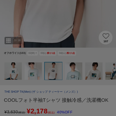
3
/
28
107
オフホワイト(103)
02(M)
×
03(L)
残り
1
点
04(LL)
残り
1
点
THE SHOP TK(Men)
(ザ ショップ ティーケー（メンズ）)
COOLフォト半袖Tシャツ 接触冷感／洗濯機OK
¥2,178
¥
3,630
40%OFF
(税込)
(税込)