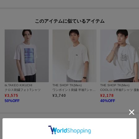
このアイテムに似ているアイテム
tk.TAKEO KIKUCHI
THE SHOP TK(Men)
THE SHOP TK(Men)
クロス刺繍フォトTシャツ
ワンポイント刺繍 半袖Tシャツ 洗濯機OK
¥
3,575
¥
3,740
¥
2,178
50
%OFF
40
%OFF
この商品を見た人はコチラの商品も
チェックしています