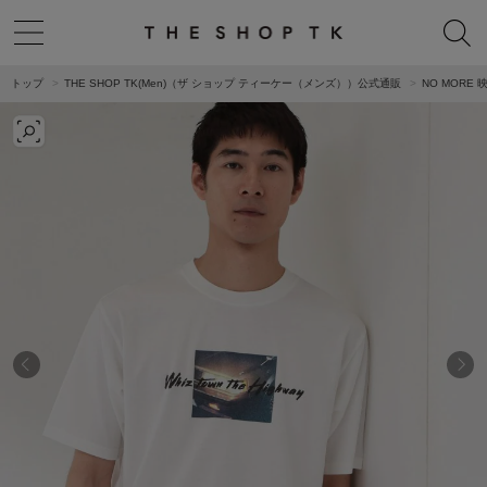
トップ
THE SHOP TK(Men)（ザ ショップ ティーケー（メンズ））公式通販
NO MORE 映