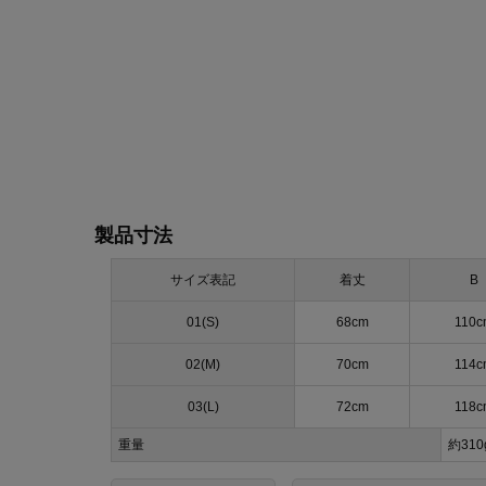
製品寸法
サイズ表記
着丈
B
01(S)
68cm
110c
02(M)
70cm
114c
03(L)
72cm
118c
重量
約31