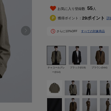
55
お気に入り登録数
人
29
ポイント
獲得ポイント：
詳
さらに10%OFF
すべての対象商品
チャコールグレ
ブラック(019)
ブラウン(044)
ー(014)