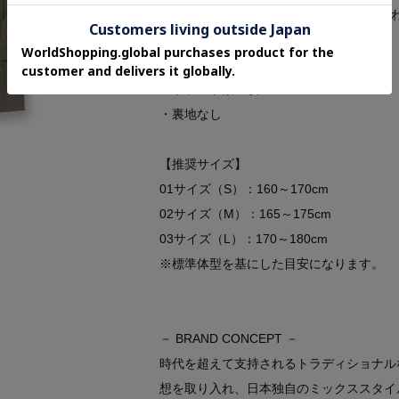
同シリーズのパンツ（170－72117）
【仕様】
・ポケット数：横×2
・裏地なし
【推奨サイズ】
01サイズ（S）：160～170cm
02サイズ（M）：165～175cm
03サイズ（L）：170～180cm
※標準体型を基にした目安になります。
－ BRAND CONCEPT －
時代を超えて支持されるトラディショナル
想を取り入れ、日本独自のミックススタイ