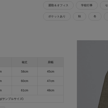
通勤＆オフィス
学校行事
セ
ポケットあり
秋
冬
袖丈
肩幅
m
58cm
45cm
m
60cm
47cm
m
61cm
48cm
0g(サンプルサイズ)