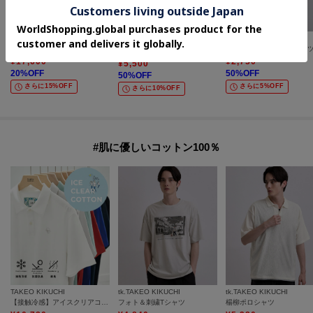
TAKEO KIKUCHI
tk.TAKEO KIKUCHI
Right-on（MEN）
【抗菌防臭】COOL DOTS（R）ドビープリント パンツ
USAコットンバレルTシャ
Levi's(リーバイス)５０５レギュラー
¥
17,600
¥
2,750
¥
5,500
20
%OFF
50
%OFF
50
%OFF
さらに15%OFF
さらに5%OFF
さらに10%OFF
#肌に優しいコットン100％
TAKEO KIKUCHI
tk.TAKEO KIKUCHI
tk.TAKEO KIKUCHI
【接触冷感】アイスクリアコットン ワンポイント ポロシャツ
フォト＆刺繍Tシャツ
楊柳ポロシャツ