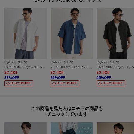
Right-on（MEN）
Right-on（MEN）
Right-on（MEN）
BACK NUMBER(バックナンバー)コットンリネン半袖シャツ
PLUS ONE(プラスワン)メッシュ織り半袖シャツ
¥
2,489
¥
2,989
¥
2,989
37
%OFF
25
%OFF
25
%OFF
さらに10%OFF
さらに10%OFF
さらに10%OFF
この商品を見た人はコチラの商品も
チェックしています