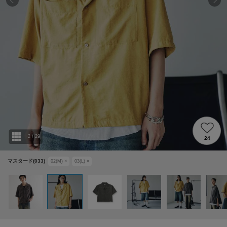
2
/
29
24
マスタード(033)
02(M)
×
03(L)
×