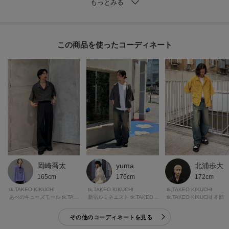
【仕様】
・ポケット数：胸元×2
この商品を使った
【推奨サイズ】
02サイズ（M）：165～175cm
03サイズ（L）：170～180cm
※標準体型を基にした目安になります。
－ BRAND CONCEPT －
時代を超えて支持されるトラディショナルなアイテムをベースに、アソビ心
とストリートの自由な発想を取り入れ、日本独自のミックススタイルを提案
します。
岡崎喬太
yuma
北浦歩大
165cm
176cm
172cm
【気になる商品はお気に入り登録をおススメ】
tk.TAKEO KIKUCHI
tk.TAKEO KIKUCHI
tk.TAKEO KIKUCHI
▼商品のお気に入り登録
あべのキューズモール tk.TAKEO KIKUCHI
新宿ルミネエスト tk.TAKEO KIKUCHI
tk.TAKEO KIKUCHI 本部
完売しているカラーの再入荷通知や、ラスト1点、セールの通知をお知らせい
その他のコーディネートを見る
たします。