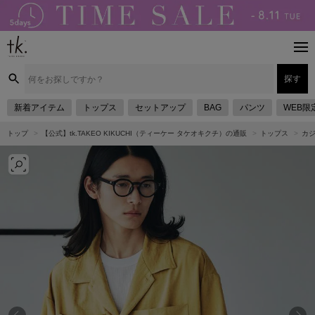
探す
新着アイテム
トップス
セットアップ
BAG
パンツ
WEB限
トップ
【公式】tk.TAKEO KIKUCHI（ティーケー タケオキクチ）の通販
トップス
カ