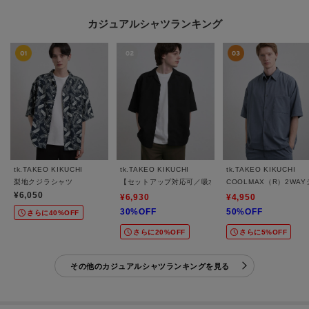
カジュアルシャツランキング
tk.TAKEO KIKUCHI
tk.TAKEO KIKUCHI
tk.TAKEO KIKUCHI
梨地クジラシャツ
【セットアップ対応可／吸水速乾】セオα（R）開襟シャ
COOLMAX（R）2WA
¥6,050
¥6,930
¥4,950
30%OFF
50%OFF
さらに40%OFF
さらに20%OFF
さらに5%OFF
その他のカジュアルシャツランキングを見る