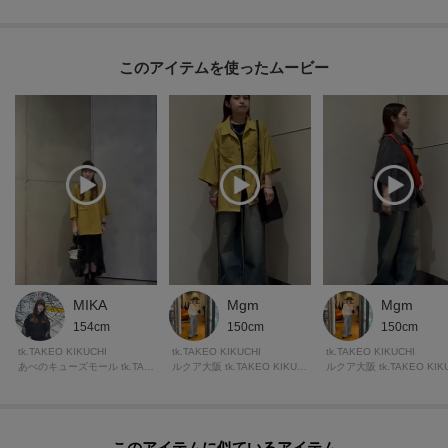
▼ブランドのお気に入り登録
新商品や再入荷など、いち早くブランドの情報を受け取ることができます。
このアイテムを使ったムービー
※照明の関係により、実際よりも色味が違って見える場合があります。ま
た、パソコン・スマートフォンなどの環境により、若干製品と画像のカラー
が異なる場合もございます。
モデル情報：身長180cm B86 W69 H93 着用サイズ：03（L）
MIKA
Mgm
Mgm
154cm
150cm
150cm
tk.TAKEO KIKUCHI
tk.TAKEO KIKUCHI
tk.TAKEO KIKUCHI
あべのキューズモール tk.TAKEO KIKUCHI
ルクア大阪 tk.TAKEO KIKUCHI
このアイテムに似ているアイテム