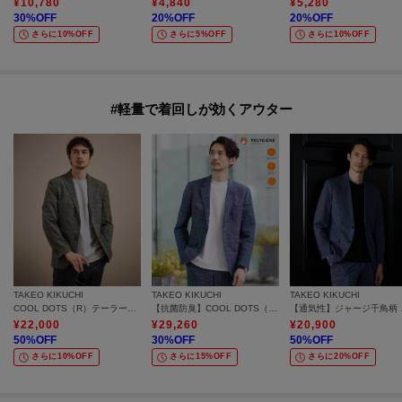
¥
10,780
¥
4,840
¥
5,280
30
%OFF
20
%OFF
20
%OFF
さらに10%OFF
さらに5%OFF
さらに10%OFF
#軽量で着回しが効くアウター
TAKEO KIKUCHI
TAKEO KIKUCHI
TAKEO KIKUCHI
COOL DOTS（R）テーラードジャケット
【抗菌防臭】COOL DOTS（R）ドビープリント ジャケット
【通気
¥
22,000
¥
29,260
¥
20,900
50
%OFF
30
%OFF
50
%OFF
さらに10%OFF
さらに15%OFF
さらに20%OFF