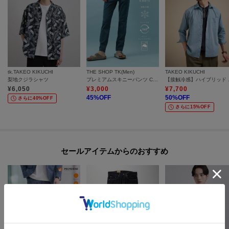
tk.TAKEO KIKUCHI
THE SHOP TK(Men)
TAKEO KIKUCHI
梨地クジラシャツ
プレミアムスキニーパンツ COOL 360°ストレッチ／接触冷感／全4サイズ・4色展開
【接触冷
¥
6,050
¥
3,000
¥
7,700
45
%OFF
50
%OFF
さらに40%OFF
さらに15%OFF
セールアイテムからのおすすめ