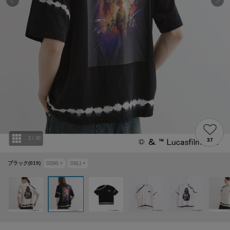
2
/
30
37
ブラック(019)
02(M)
×
03(L)
×