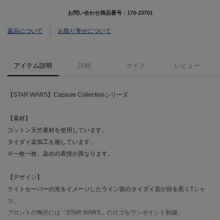
お問い合わせ商品番号：
170-23701
返品について
お取り寄せについて
アイテム説明
詳細
サイズ
レビュー
【STAR WARS】Capsule Collectionシリーズ
【素材】
コットン天竺素材を使用しています。
タイダイ染加工を施しています。
※一枚一枚、染めの表情が異なります。
【デザイン】
ライトセーバーの光をイメージしたライン状のタイダイ染が目を惹くTシャ
ツ。
フロントの胸元には「STAR WARS」のロゴをワンポイント刺繍。