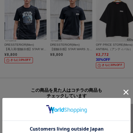
DRESSTERIOR(Men)
DRESSTERIOR(Men)
OFF PRICE STORE(Mens)
【再入荷/接触冷感】STAR WARS カプセルグローグTシャツ
【接触冷感】STAR WARS カートゥーンTシャツ
¥
8,800
¥
8,800
¥
2,772
30
%OFF
さらに10%OFF
さらに30%OFF
この商品を見た人はコチラの商品も
チェックしています