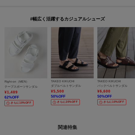
#幅広く活躍するカジュアルシューズ
TAKEO KIKUCHI
TAKEO KIKUCHI
Right-on（MEN）
ダブルベルトサンダル
バックベルトサンダル
テープスポーツサンダル
¥
5,500
¥
6,600
¥
1,489
50
%OFF
50
%OFF
62
%OFF
さらに20%OFF
さらに10%OFF
さらに10%OFF
関連特集