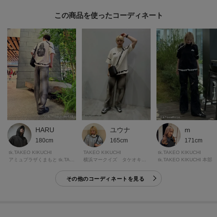
この商品を使った
【気になる商品はお気に入り登録をおススメ】
▼商品のお気に入り登録
完売しているカラーの再入荷通知や、ラスト1点、セールの通知をお知らせい
たします。
▼ブランドのお気に入り登録
新商品や再入荷など、いち早くブランドの情報を受け取ることができます。
※照明の関係により、実際よりも色味が違って見える場合があります。ま
た、パソコン・スマートフォンなどの環境により、若干製品と画像のカラー
HARU
ユウナ
m
が異なる場合もございます。
180cm
165cm
171cm
tk.TAKEO KIKUCHI
TAKEO KIKUCHI
tk.TAKEO KIKUCHI
アミュプラザくまもと tk.TAKEO KIKUCHI
横浜マークイズ タケオキクチ
tk.TAKEO KIKUCHI 本部
モデル情報：身長188cm B82 W69 H87 着用サイズ：03（L）
その他のコーディネートを見る