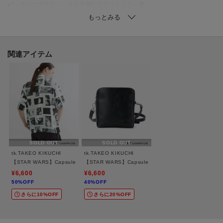
バックにはグラフィックを大胆にプリントした一枚。
カラーによってデザインが異なります。
ホワイト（001）：「ダース・ベイダー」をプリント
ブラック（019）：『スター・ウォーズ／ファントム・メナス（エピソード
関連アイテム
1）』の映画ビジュアルをプリント
ブラックのフロント刺繍ロゴは蓄光糸を使用しており、暗闇で光ります。
【推奨サイズ】
02サイズ（M）：165～175cm
03サイズ（L）：170～180cm
SOLD OUT
SOLD OUT
※標準体型を基にした目安になります。
tk.TAKEO KIKUCHI
tk.TAKEO KIKUCHI
【STAR WARS】Capsule Collection 2WAY半袖シャツ
【STAR WARS】Capsule Collection アオリミニショ
¥6,600
¥6,600
50%OFF
40%OFF
－ BRAND CONCEPT －
さらに10%OFF
さらに20%OFF
時代を超えて支持されるトラディショナルなアイテムをベースに、アソビ心
とストリートの自由な発想を取り入れ、日本独自のミックススタイルを提案
します。