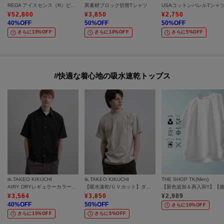
REDA アイスセンス（R）ピンヘッド スーツ
異素材ブロック切替Tシャツ
USAコットンバレルTシャ
¥
52,800
¥
3,850
¥
2,750
40
%OFF
50
%OFF
50
%OFF
さらに15%OFF
さらに10%OFF
さらに5%OFF
#快適な着心地の吸水速乾トップス
tk.TAKEO KIKUCHI
tk.TAKEO KIKUCHI
THE SHOP TK(Men)
AIRY DRYレギュラーカラーシャツ/吸水速乾/UVカット/マシーンウォッシャブル/洗濯可/イージーケア
【吸水速乾/ＵＶカット】ダッシュライン切替Tシャツ
¥
3,564
¥
3,850
¥
2,989
40
%OFF
50
%OFF
さらに10%OFF
さらに15%OFF
さらに5%OFF