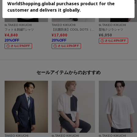
tk.TAKEO KIKUCHI
TAKEO KIKUCHI
tk.TAKEO KIKUCHI
フォト＆刺繍Tシャツ
【抗菌防臭】COOL DOTS（R）ドビープリント パンツ
梨地クジラシャツ
¥
4,840
¥
17,600
¥
6,050
20
%OFF
20
%OFF
さらに40%OFF
さらに5%OFF
さらに15%OFF
セールアイテムからのおすすめ
TAKEO KIKUCHI
tk.TAKEO KIKUCHI
tk.TAKEO KIKUCHI