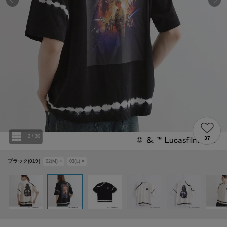
2
/
30
37
ブラック(019)
02(M)
×
03(L)
×