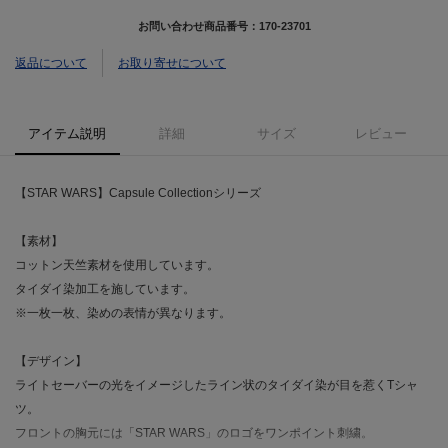
お問い合わせ商品番号：
170-23701
返品について
お取り寄せについて
アイテム説明
詳細
サイズ
レビュー
【STAR WARS】Capsule Collectionシリーズ
【素材】
コットン天竺素材を使用しています。
タイダイ染加工を施しています。
※一枚一枚、染めの表情が異なります。
【デザイン】
ライトセーバーの光をイメージしたライン状のタイダイ染が目を惹くTシャ
ツ。
フロントの胸元には「STAR WARS」のロゴをワンポイント刺繍。