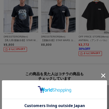
DRESSTERIOR(Men)
DRESSTERIOR(Men)
OFF PRICE STORE(Mens)
【再入荷/接触冷感】STAR WARS カプセルグローグTシャツ
【接触冷感】STAR WARS カートゥーンTシャツ
¥
8,800
¥
8,800
¥
2,772
30
%OFF
さらに10%OFF
さらに30%OFF
この商品を見た人はコチラの商品も
チェックしています