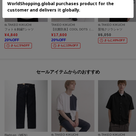
tk.TAKEO KIKUCHI
TAKEO KIKUCHI
tk.TAKEO KIKUCHI
フォト＆刺繍Tシャツ
【抗菌防臭】COOL DOTS（R）ドビープリント パンツ
梨地クジラシャツ
¥
4,840
¥
17,600
¥
6,050
20
%OFF
20
%OFF
さらに40%OFF
さらに5%OFF
さらに15%OFF
セールアイテムからのおすすめ
tk.TAKEO KIKUCHI
tk.TAKEO KIKUCHI
Right-on（MEN）