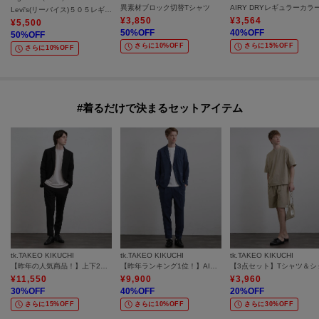
異素材ブロック切替Tシャツ
Levi's(リーバイス)５０５レギュラー
¥
3,850
¥
3,564
¥
5,500
50
%OFF
40
%OFF
50
%OFF
さらに10%OFF
さらに15%OFF
さらに10%OFF
#着るだけで決まるセットアイテム
tk.TAKEO KIKUCHI
tk.TAKEO KIKUCHI
tk.TAKEO KIKUCHI
【昨年の人気商品！】上下2点セットエステルサージセットアップ/通年着用可/洗濯可/オールシーズン/シングルジャケット/ワイドテーパードパンツ/美シルエット
【昨年ランキング1位！】AIRY DRY アソートセットアップ/上下2点セット/吸水速乾/UVカット/マシーンウォッシャブル/シングルジャケット/ダブルジャケット/ワイドテーパードパンツ
¥
11,550
¥
9,900
¥
3,960
30
%OFF
40
%OFF
20
%OFF
さらに15%OFF
さらに10%OFF
さらに30%OFF