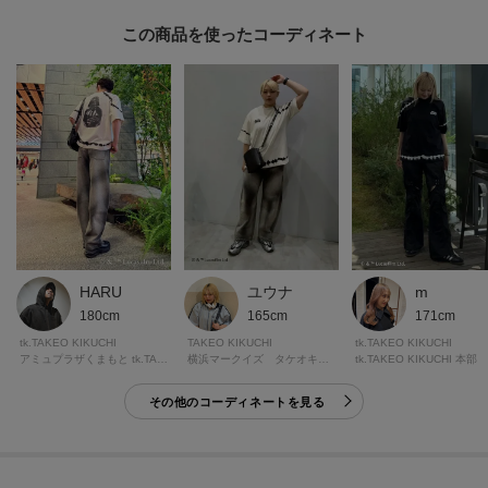
この商品を使った
【気になる商品はお気に入り登録をおススメ】
▼商品のお気に入り登録
完売しているカラーの再入荷通知や、ラスト1点、セールの通知をお知らせい
たします。
▼ブランドのお気に入り登録
新商品や再入荷など、いち早くブランドの情報を受け取ることができます。
※照明の関係により、実際よりも色味が違って見える場合があります。ま
た、パソコン・スマートフォンなどの環境により、若干製品と画像のカラー
HARU
ユウナ
m
が異なる場合もございます。
180cm
165cm
171cm
tk.TAKEO KIKUCHI
TAKEO KIKUCHI
tk.TAKEO KIKUCHI
アミュプラザくまもと tk.TAKEO KIKUCHI
横浜マークイズ タケオキクチ
tk.TAKEO KIKUCHI 本部
モデル情報：身長188cm B82 W69 H87 着用サイズ：03（L）
その他のコーディネートを見る