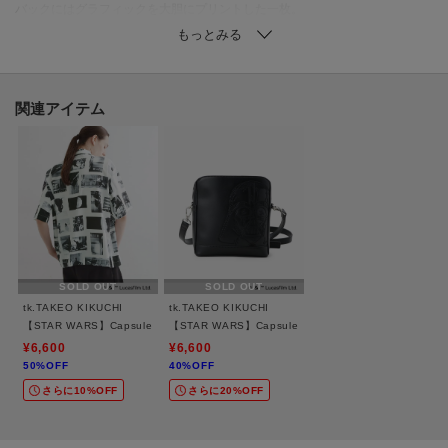
バックにはグラフィックを大胆にプリントした一枚。
カラーによってデザインが異なります。
ホワイト（001）：「ダース・ベイダー」をプリント
ブラック（019）：『スター・ウォーズ／ファントム・メナス（エピソード
関連アイテム
1）』の映画ビジュアルをプリント
ブラックのフロント刺繍ロゴは蓄光糸を使用しており、暗闇で光ります。
【推奨サイズ】
02サイズ（M）：165～175cm
03サイズ（L）：170～180cm
SOLD OUT
SOLD OUT
※標準体型を基にした目安になります。
tk.TAKEO KIKUCHI
tk.TAKEO KIKUCHI
【STAR WARS】Capsule Collection 2WAY半袖シャツ
【STAR WARS】Capsule Collection アオリミニショ
¥6,600
¥6,600
50%OFF
40%OFF
－ BRAND CONCEPT －
さらに10%OFF
さらに20%OFF
時代を超えて支持されるトラディショナルなアイテムをベースに、アソビ心
とストリートの自由な発想を取り入れ、日本独自のミックススタイルを提案
します。