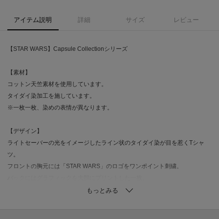
アイテム説明
詳細
サイズ
レビュー
【STAR WARS】Capsule Collectionシリーズ
【素材】
コットン天竺素材を使用しています。
タイダイ染加工を施しています。
※一枚一枚、染めの表情が異なります。
【デザイン】
ライトセーバーの光をイメージしたライン状のタイダイ染が目を惹くTシャ
ツ。
フロントの胸元には「STAR WARS」のロゴをワンポイント刺繍。
バックにはグラフィックを大胆にプリントした一枚。
カラーによってデザインが異なります。
ホワイト（001）：「ダース・ベイダー」をプリント