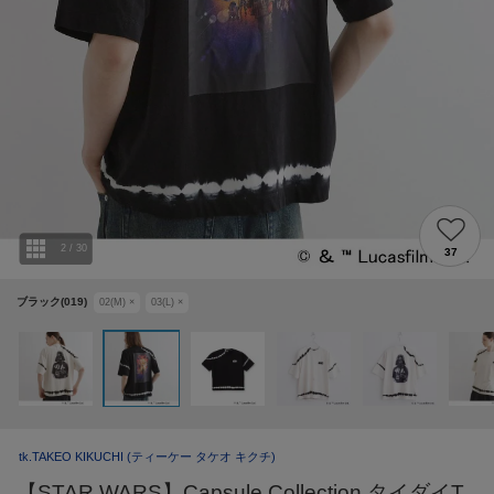
2
/
30
37
ブラック(019)
02(M)
×
03(L)
×
tk.TAKEO KIKUCHI
(ティーケー タケオ キクチ)
【STAR WARS】Capsule Collection タイダイT