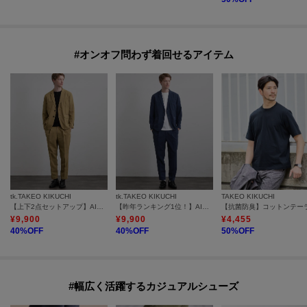
#オンオフ問わず着回せるアイテム
tk.TAKEO KIKUCHI
tk.TAKEO KIKUCHI
TAKEO KIKUCHI
【上下2点セットアップ】AIRY DRY アソートセットアップ 吸水速乾/UVカット/マシーンウォッシャブル/ノーカラージャケット/シングルジャケット/ワイドテーパードパンツ
【昨年ランキング1位！】AIRY DRY アソートセットアップ/上下2点セット/吸水速乾/UVカット/マシーンウォッシャブル/シングルジャケット/ダブルジャケット/ワイドテーパードパンツ
¥
9,900
¥
9,900
¥
4,455
40
%OFF
40
%OFF
50
%OFF
#幅広く活躍するカジュアルシューズ