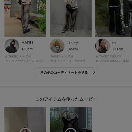
たします。
▼ブランドのお気に入り登録
新商品や再入荷など、いち早くブランドの情報を受け取ることができます。
※照明の関係により、実際よりも色味が違って見える場合があります。ま
HARU
ユウナ
m
た、パソコン・スマートフォンなどの環境により、若干製品と画像のカラー
180cm
165cm
171cm
が異なる場合もございます。
tk.TAKEO KIKUCHI
TAKEO KIKUCHI
tk.TAKEO KIKUCHI
アミュプラザくまもと tk.TAKEO KIKUCHI
横浜マークイズ タケオキクチ
tk.TAKEO KIKUCHI 本部
その他のコーディネートを見る
モデル情報：身長188cm B82 W69 H87 着用サイズ：03（L）
このアイテムを使ったムービー