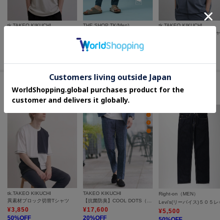
tk.TAKEO KIKUCHI
THE SHOP TK(Men)
tk.TAKEO KIKUCHI
フォト＆刺繍Tシャツ
プレミアムスキニーパンツ COOL 360°ストレッチ／接触冷感／全4サイズ・4色展開
COOLMAX（R）2WAYシ
¥
4,840
¥
3,000
¥
4,950
20
%OFF
45
%OFF
50
%OFF
セールアイテムからのおすすめ
tk.TAKEO KIKUCHI
TAKEO KIKUCHI
Right-on（MEN）
異素材ブロック切替Tシャツ
【抗菌防臭】COOL DOTS（R）ドビープリント パンツ
¥
3,850
¥
17,600
¥
5,500
50
%OFF
20
%OFF
50
%OFF