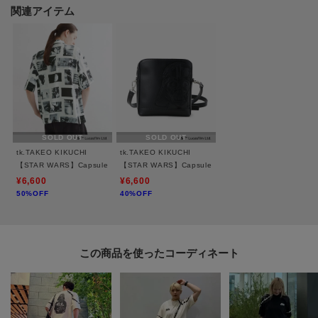
ブラック（019）：『スター・ウォーズ／ファントム・メナス（エピソード
関連アイテム
1）』の映画ビジュアルをプリント
ブラックのフロント刺繍ロゴは蓄光糸を使用しており、暗闇で光ります。
【推奨サイズ】
02サイズ（M）：165～175cm
03サイズ（L）：170～180cm
SOLD OUT
SOLD OUT
※標準体型を基にした目安になります。
tk.TAKEO KIKUCHI
tk.TAKEO KIKUCHI
【STAR WARS】Capsule Collection 2WAY半袖シャツ
【STAR WARS】Capsule Collection アオリミニショ
¥6,600
¥6,600
50%OFF
40%OFF
－ BRAND CONCEPT －
時代を超えて支持されるトラディショナルなアイテムをベースに、アソビ心
とストリートの自由な発想を取り入れ、日本独自のミックススタイルを提案
します。
この商品を使った
【気になる商品はお気に入り登録をおススメ】
▼商品のお気に入り登録
完売しているカラーの再入荷通知や、ラスト1点、セールの通知をお知らせい