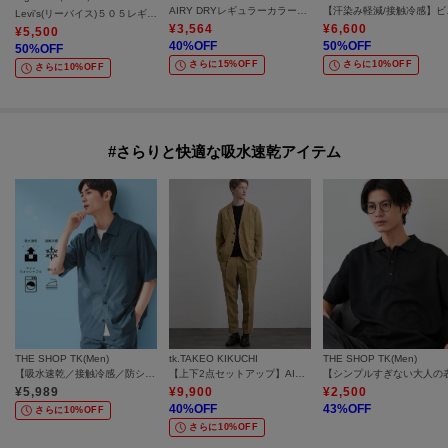
AIRY DRYレギュラーカラーシャツ/吸水速乾/UVカット/マシーンウォッシャブル/洗濯可/イージーケア
【汗染み
Levi's(リーバイス)５０５レギュラー
¥
3,564
¥
6,600
¥
5,500
40
%OFF
50
%OFF
50
%OFF
さらに15%OFF
さらに10%OFF
さらに10%OFF
#さらりと快適な吸水速乾アイテム
THE SHOP TK(Men)
tk.TAKEO KIKUCHI
THE SHOP TK(Men)
【吸水速乾／接触冷感／防シワ／マシンウォッシャブル】ハイドロクール 半袖シャツ
【上下2点セットアップ】AIRY DRY アソートセットアップ 吸水速乾/UVカット/マシーンウォッシャブル/ノーカラージャケット/シングルジャケット/ワイドテーパードパンツ
¥
5,989
¥
9,900
¥
2,500
40
%OFF
43
%OFF
さらに10%OFF
さらに10%OFF