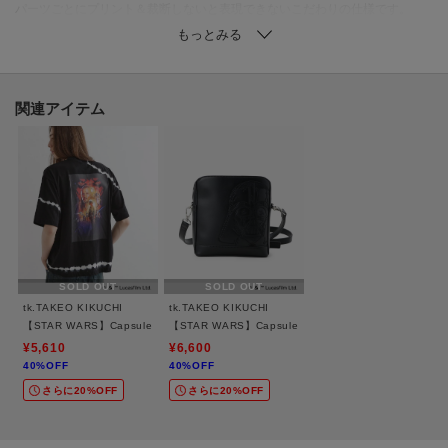
パーツごとにプリント＆裁断しないと表現できないこだわりの仕様です。
カラーによって印象が異なるのもポイント。
ホワイト（401）：「ダース・モール」vs「オビ＝ワン・ケノービ」＆「クワ
イ＝ガン・ジン」闘いのシーンをモノトーンでコラージュ
関連アイテム
ブルー（490）：砂漠の惑星タトゥイーンをベースにポッドレースのシーンを
コラージュ。砂漠のベージュカラーと空のブルーのコントラストが爽やかな
デザイン。
ブラック（419）：フロント部分は『スター・ウォーズ／ファントム・メナス
（エピソード1）』の映画ビジュアルをプリント。後身頃・袖・衿は銀河をモ
チーフにしたアートを使用しています。
SOLD OUT
SOLD OUT
【推奨サイズ】
tk.TAKEO KIKUCHI
tk.TAKEO KIKUCHI
02サイズ（M）：165～175cm
【STAR WARS】Capsule Collection タイダイTシャツ
【STAR WARS】Capsule Collection アオリミニショ
03サイズ（L）：170～180cm
¥5,610
¥6,600
40%OFF
40%OFF
※標準体型を基にした目安になります。
さらに20%OFF
さらに20%OFF
－ BRAND CONCEPT －