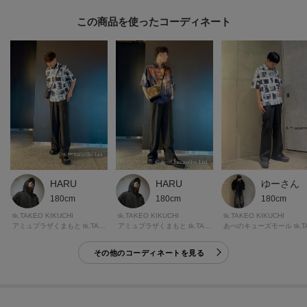
時代を超えて支持されるトラディショナルなアイテムをベースに、アソビ心
この商品を使った
とストリートの自由な発想を取り入れ、日本独自のミックススタイルを提案
します。
【気になる商品はお気に入り登録をおススメ】
▼商品のお気に入り登録
完売しているカラーの再入荷通知や、ラスト1点、セールの通知をお知らせい
たします。
▼ブランドのお気に入り登録
新商品や再入荷など、いち早くブランドの情報を受け取ることができます。
HARU
HARU
ゆーさん
180cm
180cm
180cm
※照明の関係により、実際よりも色味が違って見える場合があります。ま
tk.TAKEO KIKUCHI
tk.TAKEO KIKUCHI
tk.TAKEO KIKUCHI
た、パソコン・スマートフォンなどの環境により、若干製品と画像のカラー
アミュプラザくまもと tk.TAKEO KIKUCHI
アミュプラザくまもと tk.TAKEO KIKUCHI
が異なる場合もございます。
その他のコーディネートを見る
モデル情報：身長188cm B82 W69 H87 着用サイズ：03（L）