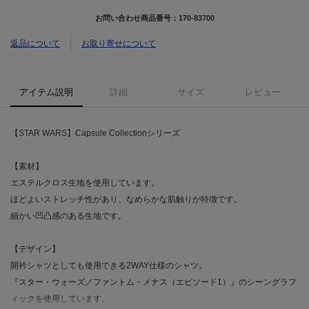
お問い合わせ商品番号：
170-83700
返品について
お取り寄せについて
アイテム説明
詳細
サイズ
レビュー
【STAR WARS】Capsule Collectionシリーズ
【素材】
エステルクロス生地を使用しています。
ほどよいストレッチ性があり、なめらかな肌触りが特徴です。
細かい凹凸感のある生地です。
【デザイン】
開衿シャツとしても使用できる2WAY仕様のシャツ。
『スター・ウォーズ／ファントム・メナス（エピソード1）』のシーングラフ
ィックを使用しています。