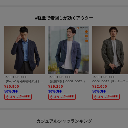
#軽量で着回しが効くアウター
TAKEO KIKUCHI
TAKEO KIKUCHI
TAKEO KIKUCHI
【Begin5月号掲載/通気性】トリコットサッカー ジャケット
【抗菌防臭】COOL DOTS（R）ドビープリント ジャケット
¥
20,900
¥
29,260
¥
22,000
50
%OFF
30
%OFF
50
%OFF
さらに15%OFF
さらに15%OFF
さらに10%OFF
カジュアルシャツランキング