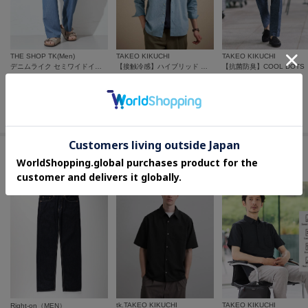
THE SHOP TK(Men)
TAKEO KIKUCHI
TAKEO KIKUCHI
デニムライク セミワイドイージーパンツ ベルト要らず／洗濯機OK
【接触冷感】ハイブリッド リネン 七分袖シャツ
¥
3,593
¥
7,700
¥
17,600
40
%OFF
50
%OFF
20
%OFF
さらに10%OFF
さらに15%OFF
さらに15%OFF
セールアイテムからのおすすめ
tk.TAKEO KIKUCHI
TAKEO KIKUCHI
Right-on（MEN）