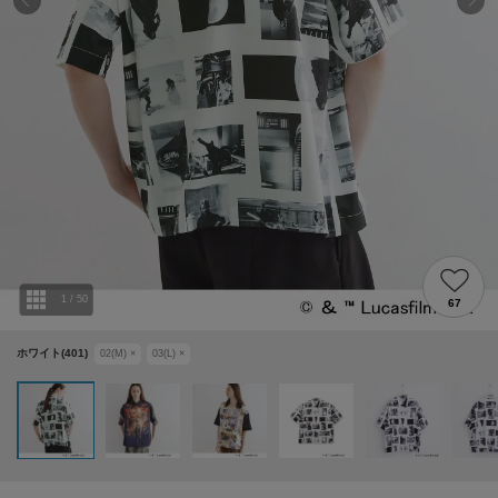
1
/
50
67
ホワイト(401)
02(M)
×
03(L)
×