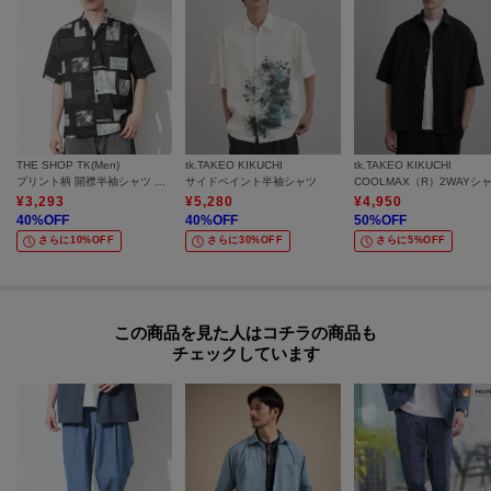
THE SHOP TK(Men)
tk.TAKEO KIKUCHI
tk.TAKEO KIKUCHI
プリント柄 開襟半袖シャツ 洗濯機OK
サイドペイント半袖シャツ
COOLMAX（R）2WAYシ
¥
3,293
¥
5,280
¥
4,950
40
%OFF
40
%OFF
50
%OFF
さらに10%OFF
さらに30%OFF
さらに5%OFF
この商品を見た人はコチラの商品も
チェックしています