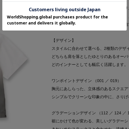
【素材】
上品な光沢感としなやかさが魅力の、ポリ
生地の持つ美しい「トロミ感（ドレープ）
肌離れが良く、さらりとした快適な着心地
【デザイン】
スタイルに合わせて選べる、2種類のデザ
どちらも肩を落としたゆとりのあるオーバ
どのインナーとしても幅広く活躍します。
ワンポイントデザイン （001 ／ 019）
胸元にあしらった、立体感のあるスクエア
シンプルでクリーンな印象の中に、さりげ
グラデーションデザイン （112 ／ 124 ／ 
裾にかけて色が変わる、美しいグラデーシ