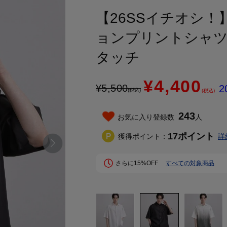
【26SSイチオシ
ョンプリントシャツ
タッチ
¥4,400
¥
5,500
2
(税込)
(税込)
243
お気に入り登録数
人
17
ポイント
獲得ポイント：
詳
さらに15%OFF
すべての対象商品