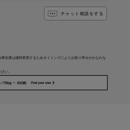
チャット相談をする
倉庫在庫は随時変更するためタイミングによりお取り寄せがかなわな
ださい。
 / 70kg
02(M)
Find your size