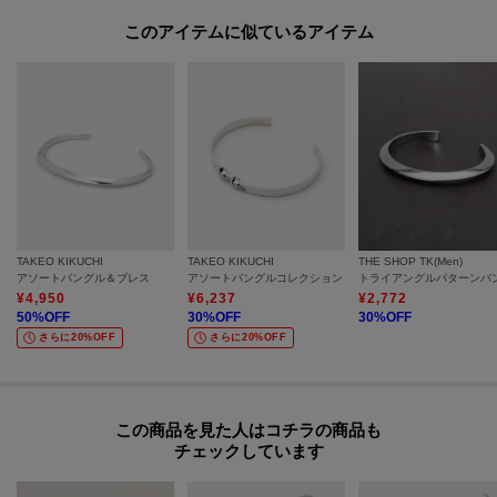
このアイテムに似ているアイテム
TAKEO KIKUCHI
TAKEO KIKUCHI
THE SHOP TK(Men)
アソートバングル＆ブレス
アソートバングルコレクション
¥
4,950
¥
6,237
¥
2,772
50
%OFF
30
%OFF
30
%OFF
さらに20%OFF
さらに20%OFF
この商品を見た人はコチラの商品も
チェックしています