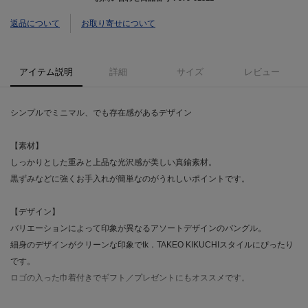
返品について
お取り寄せについて
アイテム説明
詳細
サイズ
レビュー
シンプルでミニマル、でも存在感があるデザイン
【素材】
しっかりとした重みと上品な光沢感が美しい真鍮素材。
黒ずみなどに強くお手入れが簡単なのがうれしいポイントです。
【デザイン】
バリエーションによって印象が異なるアソートデザインのバングル。
細身のデザインがクリーンな印象でtk．TAKEO KIKUCHIスタイルにぴったり
です。
ロゴの入った巾着付きでギフト／プレゼントにもオススメです。