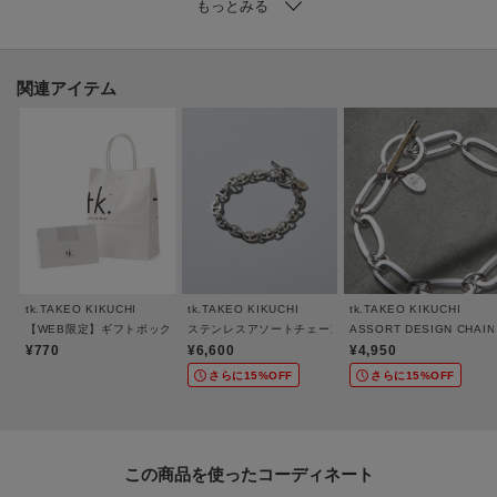
－ BRAND CONCEPT －
時代を超えて支持されるトラディショナルなアイテムをベースに、アソビ心
とストリートの自由な発想を取り入れ、日本独自のミックススタイルを提案
関連アイテム
します。
【気になる商品はお気に入り登録をおススメ】
▼商品のお気に入り登録
完売しているカラーの再入荷通知や、ラスト1点、セールの通知をお知らせい
たします。
▼ブランドのお気に入り登録
tk.TAKEO KIKUCHI
tk.TAKEO KIKUCHI
tk.TAKEO KIKUCHI
新商品や再入荷など、いち早くブランドの情報を受け取ることができます。
【WEB限定】ギフトボックス
ステンレスアソートチェーンブレスレット
ASSORT DESIGN CH
¥770
¥6,600
¥4,950
さらに15%OFF
さらに15%OFF
※照明の関係により、実際よりも色味が違って見える場合があります。ま
た、パソコン・スマートフォンなどの環境により、若干製品と画像のカラー
が異なる場合もございます。
この商品を使った