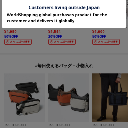
TAKEO KIKUCHI
tk.TAKEO KIKUCHI
TAKEO KIKUCHI
アソートネックレス
【エントゥワイン】ステンレスブレスレット
【汗染み
¥
4,950
¥
5,544
¥
6,600
50
%OFF
20
%OFF
50
%OFF
さらに15%OFF
さらに20%OFF
さらに10%OFF
#毎日使えるバッグ・小物入れ
TAKEO KIKUCHI
TAKEO KIKUCHI
TAKEO KIKUCHI