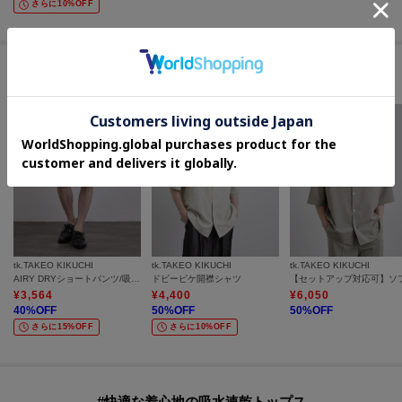
さらに10%OFF
セールアイテムからのおすすめ
tk.TAKEO KIKUCHI
tk.TAKEO KIKUCHI
tk.TAKEO KIKUCHI
AIRY DRYショートパンツ/吸水速乾/UVカット/マシーンウォッシャブル/洗濯可/イージーケア/ショーツ
ドビーピケ開襟シャツ
¥
3,564
¥
4,400
¥
6,050
40
%OFF
50
%OFF
50
%OFF
さらに15%OFF
さらに10%OFF
#快適な着心地の吸水速乾トップス