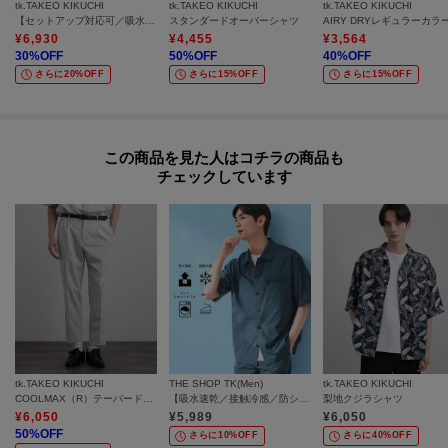
tk.TAKEO KIKUCHI
tk.TAKEO KIKUCHI
tk.TAKEO KIKUCHI
【セットアップ対応可／吸水速乾】セオα（R）開襟シャツ
スタンダードオーバーシャツ
¥
6,930
¥
4,455
¥
3,564
30
%OFF
50
%OFF
40
%OFF
さらに20%OFF
さらに15%OFF
さらに15%OFF
この商品を見た人はコチラの商品も
チェックしています
tk.TAKEO KIKUCHI
THE SHOP TK(Men)
tk.TAKEO KIKUCHI
COOLMAX（R）テーパードスラックス
【吸水速乾／接触冷感／防シワ／マシンウォッシャブル】ハイドロクール 半袖シャツ
梨地クジラシャツ
¥
6,050
¥
5,989
¥
6,050
50
%OFF
さらに10%OFF
さらに40%OFF