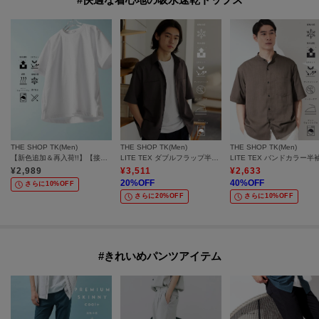
THE SHOP TK(Men)
THE SHOP TK(Men)
THE SHOP TK(Men)
【新色追加＆再入荷!!】【接触冷感/吸水速乾/UVカット/透け防止/遮熱】BO-NO TEE/ボーノTシャツ
LITE TEX ダブルフラップ半袖シャツ 接触冷感/吸水速乾/UVカット/アンチピリング/イージーケア/洗濯機OK/セットアップ可
¥
2,989
¥
3,511
¥
2,633
20
%OFF
40
%OFF
さらに10%OFF
さらに20%OFF
さらに10%OFF
#きれいめパンツアイテム