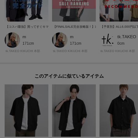
【コスパ最強】買ってすぐキマる！tk.TAKEO KIKUCHIの大人のセットアイテム完全ガイド
【FINALSALE完全攻略版！】迷ったらコレ！最終値下げで
【予算別】ALL6,000
m
m
tk.
171cm
171cm
0cm
tk.TAKEO KIKUCHI 本部
tk.TAKEO KIKUCHI 本部
tk.TAKEO KIKUCHI 本部
このアイテムに似ているアイテム