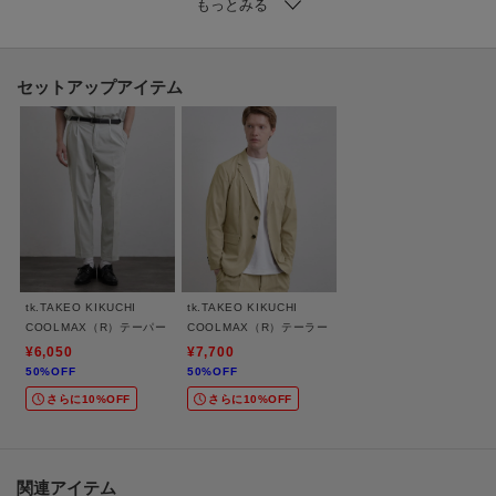
第一ボタンを外してオープンカラー（開襟）のように着こなすこともできる
2WAY仕様。
その日の気分やスタイルに合わせてアレンジが楽しめます。
同素材のパンツと合わせた、カジュアルなセットアップスタイルもおすすめ
セットアップアイテム
です。
【推奨サイズ】
01サイズ（S）：160～170cm
02サイズ（M）：165～175cm
03サイズ（L）：170～180cm
04サイズ（XL）：175～185cm
※標準体型を基にした目安になります
tk.TAKEO KIKUCHI
tk.TAKEO KIKUCHI
COOLMAX（R）テーパードスラックス
COOLMAX（R）テーラードジャケット
【仕様】
¥6,050
¥7,700
50%OFF
50%OFF
・ポケット数：胸元×1
さらに10%OFF
さらに10%OFF
－ BRAND CONCEPT －
時代を超えて支持されるトラディショナルなアイテムをベースに、アソビ心
とストリートの自由な発想を取り入れ、日本独自のミックススタイルを提案
関連アイテム