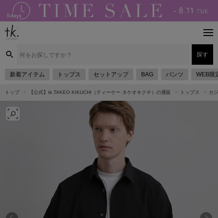
探す
新着アイテム
トップス
セットアップ
BAG
パンツ
WEB限
トップ
【公式】tk.TAKEO KIKUCHI（ティーケー タケオキクチ）の通販
トップス
カ