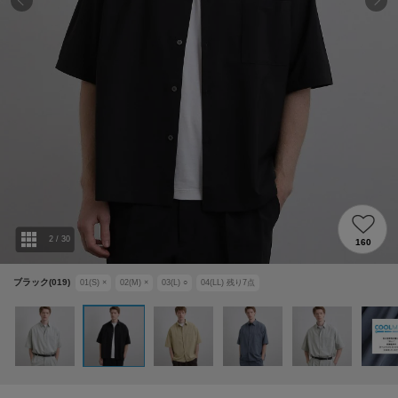
2
/
30
160
ブラック(019)
01(S)
×
02(M)
×
03(L)
○
04(LL)
残り
7
点