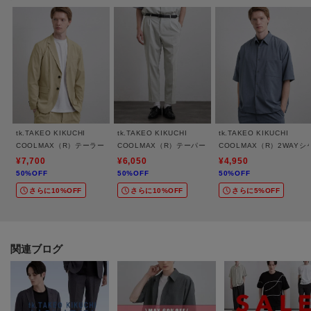
します。
【気になる商品はお気に入り登録をおススメ】
▼商品のお気に入り登録
完売しているカラーの再入荷通知や、ラスト1点、セールの通知をお知らせい
たします。
▼ブランドのお気に入り登録
新商品や再入荷など、いち早くブランドの情報を受け取ることができます。
tk.TAKEO KIKUCHI
tk.TAKEO KIKUCHI
tk.TAKEO KIKUCHI
COOLMAX（R）テーラードジャケット
COOLMAX（R）テーパードスラックス
COOLMAX（R）2WAYシ
¥7,700
¥6,050
¥4,950
※照明の関係により、実際よりも色味が違って見える場合があります。ま
50%OFF
50%OFF
50%OFF
た、パソコン・スマートフォンなどの環境により、若干製品と画像のカラー
さらに10%OFF
さらに10%OFF
さらに5%OFF
が異なる場合もございます。
モデル情報：身長186cm B90 W72 H93 着用サイズ：03（L）
関連ブログ