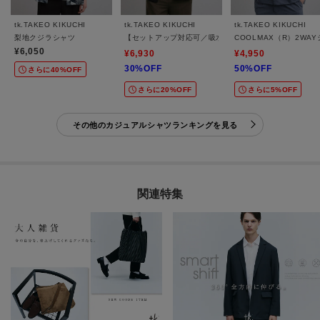
tk.TAKEO KIKUCHI
tk.TAKEO KIKUCHI
tk.TAKEO KIKUCHI
梨地クジラシャツ
【セットアップ対応可／吸水速乾】セオα（R）開襟シャ
COOLMAX（R）2WA
¥6,050
¥6,930
¥4,950
30%OFF
50%OFF
さらに40%OFF
さらに20%OFF
さらに5%OFF
その他のカジュアルシャツランキングを見る
関連特集