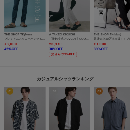
THE SHOP TK(Men)
tk.TAKEO KIKUCHI
THE SHOP TK(Men)
プレミアムスキニーパンツ COOL 360°ストレッチ／接触冷感／全4サイズ・4色展開
【接触冷感／UVCUT】COOL PLAYワイドテーパードスラックス
¥
3,000
¥
6,930
¥
3,000
45
%OFF
30
%OFF
39
%OFF
さらに20%OFF
カジュアルシャツランキング