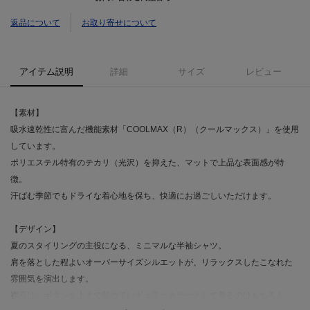
返品について
お取り寄せについて
アイテム説明
詳細
サイズ
レビュー
【素材】
吸水速乾性に富んだ機能素材「COOLMAX（R）（クールマックス）」を使用
しています。
ポリエステル特有のテカリ（光沢）を抑えた、マットで上品な表面感が特
徴。
汗ばむ季節でもドライな着心地を保ち、快適にお過ごしいただけます。
【デザイン】
夏のスタイリングの主役になる、ミニマルな半袖シャツ。
肩を落とした程よいオーバーサイズシルエットが、リラックスしたこなれた
雰囲気を演出します。
襟元は、ボタンを上まで留めてレギュラーカラーとして着るのはもちろん、