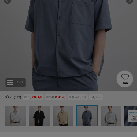
4
/
30
160
ブルー(092)
01(S)
残り
1
点
02(M)
残り
1
点
03(L)
残り
3
点
04(LL)
×