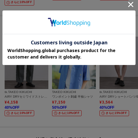
さらに10%OFF
セールアイテムからのおすすめ
tk.TAKEO KIKUCHI
TAKEO KIKUCHI
tk.TAKEO KIKUCHI
AIRY DRYセミワイドストレートパンツ/吸水速乾/UVカット/マシーンウォッシャブル/洗濯可/イージーケア/ワイドストレートパンツ
ワンポイント刺繍 半袖シャツ
¥
4,158
¥
7,150
¥
3,564
40
%OFF
50
%OFF
40
%OFF
さらに10%OFF
さらに10%OFF
さらに15%OFF