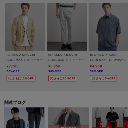
します。
【気になる商品はお気に入り登録をおススメ】
▼商品のお気に入り登録
完売しているカラーの再入荷通知や、ラスト1点、セールの通知をお知らせい
たします。
▼ブランドのお気に入り登録
新商品や再入荷など、いち早くブランドの情報を受け取ることができます。
tk.TAKEO KIKUCHI
tk.TAKEO KIKUCHI
tk.TAKEO KIKUCHI
COOLMAX（R）テーラードジャケット
COOLMAX（R）テーパードスラックス
COOLMAX（R）2WAYシ
¥7,700
¥6,050
¥4,950
※照明の関係により、実際よりも色味が違って見える場合があります。ま
50%OFF
50%OFF
50%OFF
た、パソコン・スマートフォンなどの環境により、若干製品と画像のカラー
さらに10%OFF
さらに10%OFF
さらに5%OFF
が異なる場合もございます。
モデル情報：身長186cm B90 W72 H93 着用サイズ：03（L）
関連ブログ