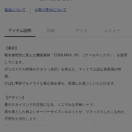
返品について
お取り寄せについて
アイテム説明
詳細
サイズ
レビュー
【素材】
吸水速乾性に富んだ機能素材「COOLMAX（R）（クールマックス）」を使用
しています。
ポリエステル特有のテカリ（光沢）を抑えた、マットで上品な表面感が特
徴。
汗ばむ季節でもドライな着心地を保ち、快適にお過ごしいただけます。
【デザイン】
夏のスタイリングの主役になる、ミニマルな半袖シャツ。
肩を落とした程よいオーバーサイズシルエットが、リラックスしたこなれた
雰囲気を演出します。
襟元は、ボタンを上まで留めてレギュラーカラーとして着るのはもちろん、