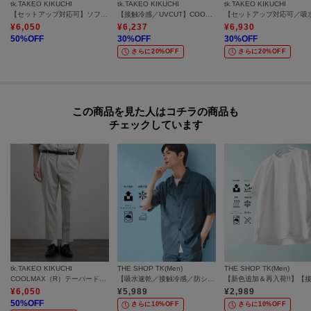
tk.TAKEO KIKUCHI
tk.TAKEO KIKUCHI
tk.TAKEO KIKUCHI
【セットアップ対応可】ソフィートロピカルストレッチ半袖シャツ
【接触冷感／UVCUT】COOL PLAY開襟シャツ
¥
6,050
¥
6,237
¥
6,930
50
%OFF
30
%OFF
30
%OFF
さらに20%OFF
さらに20%OFF
この商品を見た人はコチラの商品も
チェックしています
tk.TAKEO KIKUCHI
THE SHOP TK(Men)
THE SHOP TK(Men)
COOLMAX（R）テーパードスラックス
【吸水速乾／接触冷感／防シワ／マシンウォッシャブル】ハイドロクール 半袖シャツ
¥
6,050
¥
5,989
¥
2,989
50
%OFF
さらに10%OFF
さらに10%OFF