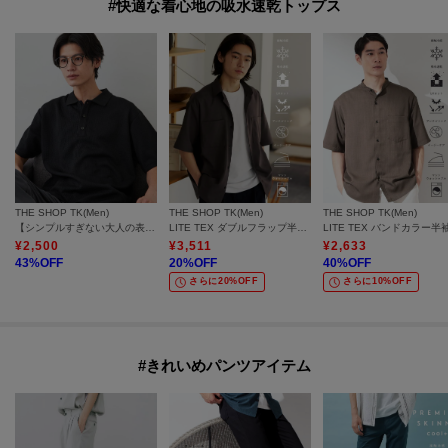
#快適な着心地の吸水速乾トップス
THE SHOP TK(Men)
THE SHOP TK(Men)
THE SHOP TK(Men)
【シンプルすぎない大人の表情】ケーブルフクレポロシャツ 吸水速乾/UVケア/洗濯機OK
LITE TEX ダブルフラップ半袖シャツ 接触冷感/吸水速乾/UVカット/アンチピリング/イージーケア/洗濯機OK/セットアップ可
¥
2,500
¥
3,511
¥
2,633
43
%OFF
20
%OFF
40
%OFF
さらに20%OFF
さらに10%OFF
#きれいめパンツアイテム