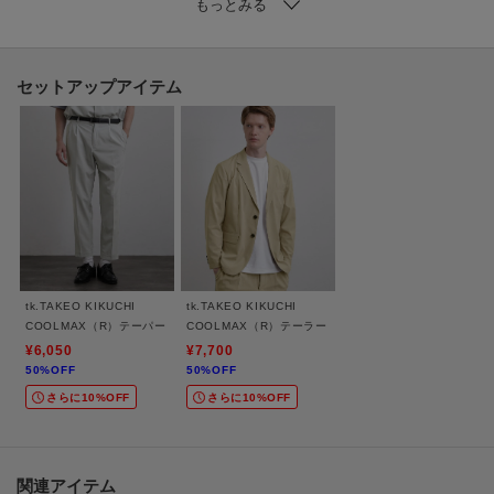
第一ボタンを外してオープンカラー（開襟）のように着こなすこともできる
2WAY仕様。
その日の気分やスタイルに合わせてアレンジが楽しめます。
同素材のパンツと合わせた、カジュアルなセットアップスタイルもおすすめ
セットアップアイテム
です。
【推奨サイズ】
01サイズ（S）：160～170cm
02サイズ（M）：165～175cm
03サイズ（L）：170～180cm
04サイズ（XL）：175～185cm
※標準体型を基にした目安になります
tk.TAKEO KIKUCHI
tk.TAKEO KIKUCHI
COOLMAX（R）テーパードスラックス
COOLMAX（R）テーラードジャケット
【仕様】
¥6,050
¥7,700
50%OFF
50%OFF
・ポケット数：胸元×1
さらに10%OFF
さらに10%OFF
－ BRAND CONCEPT －
時代を超えて支持されるトラディショナルなアイテムをベースに、アソビ心
とストリートの自由な発想を取り入れ、日本独自のミックススタイルを提案
関連アイテム