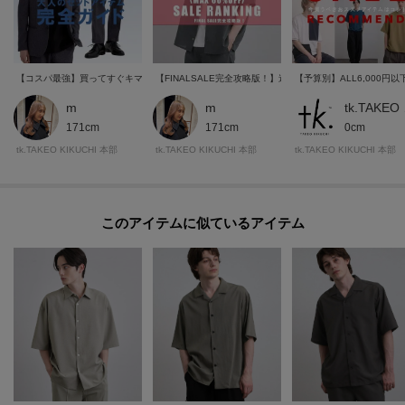
【コスパ最強】買ってすぐキマる！tk.TAKEO KIKUCHIの大人のセットアイテム完全ガイド
【FINALSALE完全攻略版！】迷ったらコレ！最終値下げで
【予算別】ALL6,000
m
m
tk.
171cm
171cm
0cm
tk.TAKEO KIKUCHI 本部
tk.TAKEO KIKUCHI 本部
tk.TAKEO KIKUCHI 本部
このアイテムに似ているアイテム