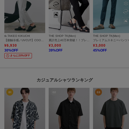
tk.TAKEO KIKUCHI
THE SHOP TK(Men)
THE SHOP TK(Men)
【接触冷感／UVCUT】COOL PLAYワイドテーパードスラックス
累計売上40万本突破！！プレミアムスキニーパンツ 【Sサイズ～/6色展開/360°ストレッチ/洗濯機OK】
¥
6,930
¥
3,000
¥
3,000
30
%OFF
39
%OFF
45
%OFF
さらに20%OFF
カジュアルシャツランキング